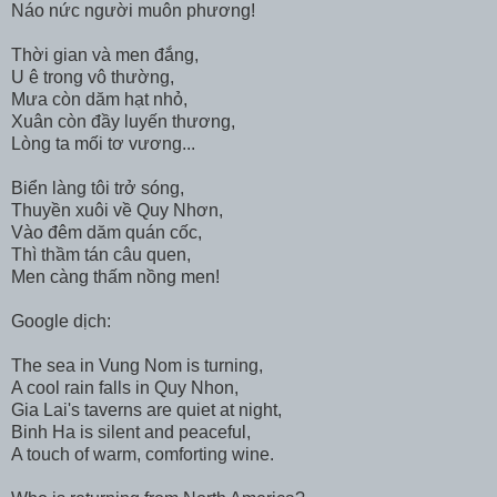
Náo nức người muôn phương!
Thời gian và men đắng,
U ê trong vô thường,
Mưa còn dăm hạt nhỏ,
Xuân còn đầy luyến thương,
Lòng ta mối tơ vương...
Biển làng tôi trở sóng,
Thuyền xuôi về Quy Nhơn,
Vào đêm dăm quán cốc,
Thì thầm tán câu quen,
Men càng thấm nồng men!
Google dịch:
The sea in Vung Nom is turning,
A cool rain falls in Quy Nhon,
Gia Lai's taverns are quiet at night,
Binh Ha is silent and peaceful,
A touch of warm, comforting wine.