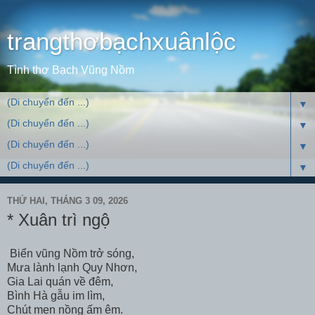
trangthơbạchxuânlộc
Tình thơ Bạch Vũng Nồm
▼
▼
▼
▼
THỨ HAI, THÁNG 3 09, 2026
* Xuân trì ngộ
Biển vũng Nồm trở sóng,
Mưa lành lạnh Quy Nhơn,
Gia Lai quán về đêm,
Bình Hà gẫu im lìm,
Chút men nồng ấm êm.