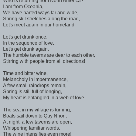
Who is returning from North America?
I am from Oceania,
We have parted ways far and wide,
Spring still stretches along the road,
Let's meet again in our homeland!
Let's get drunk once,
In the sequence of love,
Let's get drunk again,
The humble taverns are dear to each other,
Stirring with people from all directions!
Time and bitter wine,
Melancholy in impermanence,
A few small raindrops remain,
Spring is still full of longing,
My heart is entangled in a web of love...
The sea in my village is turning,
Boats sail down to Quy Nhon,
At night, a few taverns are open,
Whispering familiar words,
The wine intensifies even more!