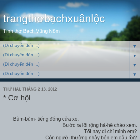
trangthơbạchxuânlộc
Tình thơ Bạch Vũng Nồm
▼
▼
▼
▼
THỨ HAI, THÁNG 2 13, 2012
* Cơ hội
Bùm-bùm- tiếng đóng cửa xe,
Bước ra lối rộng hả-hề chào xem.
Tối nay đi chỉ mình em?
Còn người thường nhảy bên em đâu rồi?