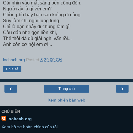
Cái nhìn vào mắt sáng bên cổng đèn.
Người ấy là gì với em?
Chồng-bồ hay bạn sao kiêng đi cùng.
Suy làm chi-nghĩ lung tung,
Chỉ là bạn nhảy đi chung làm gì!
Câu đáp nhẹ gọn liền khi,
Thế thôi đã đủ giải nghi vấn rồi...
Anh còn cơ hội em ơi...
locbach.org
Posted
8:29:00 CH
Chia sẻ
‹
›
Trang chủ
Xem phiên bản web
CHỦ BIÊN
locbach.org
Xem hồ sơ hoàn chỉnh của tôi