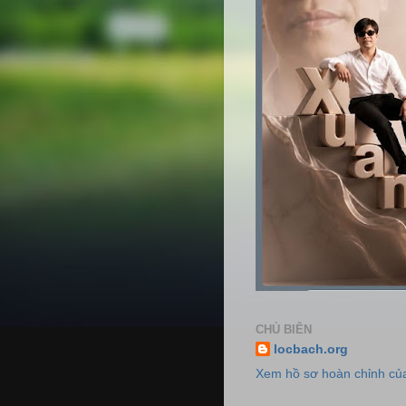
CHỦ BIÊN
locbach.org
Xem hồ sơ hoàn chỉnh của