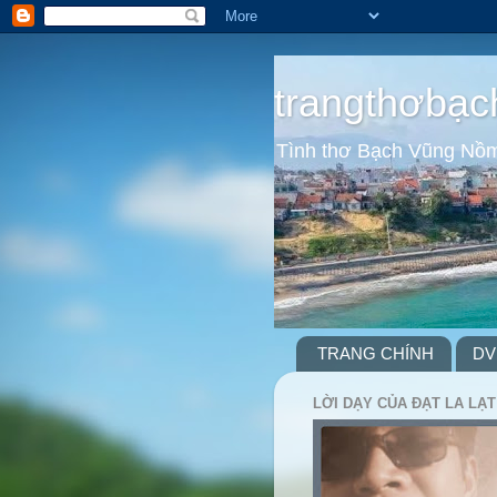
trangthơbạc
Tình thơ Bạch Vũng Nồ
TRANG CHÍNH
DV
LỜI DẠY CỦA ĐẠT LA LẠT