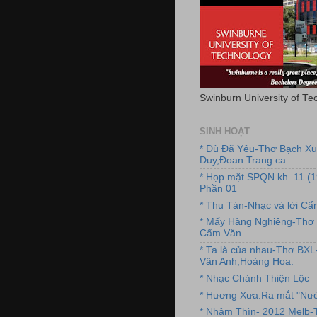
Swinburn University of Te
SINH HOẠT
* Dù Đã Yêu-Thơ Bạch X
Duy,Đoan Trang ca.
* Họp mặt SPQN kh. 11 (
Phần 01
* Thu Tàn-Nhạc và lời C
* Mấy Hàng Nghiêng-Thơ 
Cẩm Văn
* Ta là của nhau-Thơ BX
Vân Anh,Hoàng Hoa.
* Nhạc Chánh Thiện Lộc
* Hương Xưa:Ra mắt "Nướ
* Nhâm Thìn- 2012 Melb-T