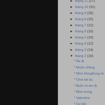
►
tháng 11
(27)
►
tháng 10
(31)
►
tháng 9
(26)
►
tháng 8
(15)
►
tháng 7
(12)
►
tháng 6
(10)
►
tháng 5
(19)
►
tháng 4
(12)
►
tháng 3
(14)
▼
tháng 2
(16)
* Ra đi.
* Muốn chồng
* Nhìn HongKong từ
* Chơi tát tai.
* Buồn ơi em đi.
* Nhớ mong
* Valentine.
* Cơ hội