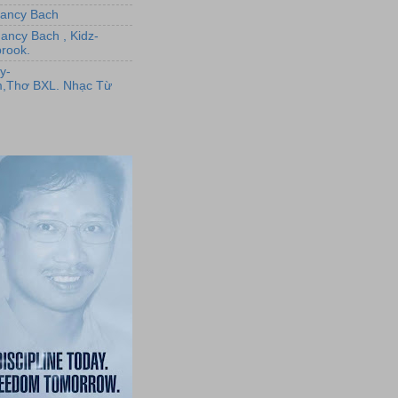
,Nancy Bach
Nancy Bach , Kidz-
rook.
y-
,Thơ BXL. Nhạc Từ