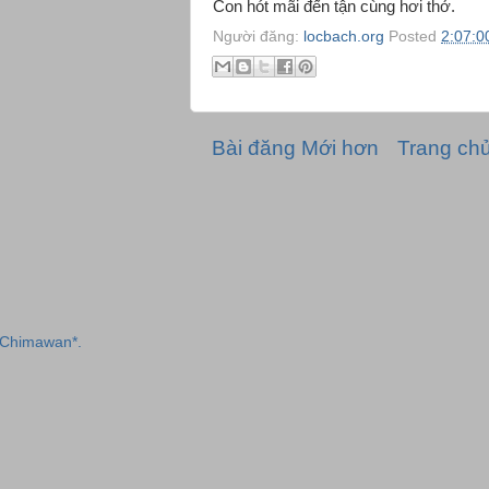
Con hót mãi đến tận cùng hơi thở.
Người đăng:
locbach.org
Posted
2:07:0
Bài đăng Mới hơn
Trang ch
 Chimawan*.