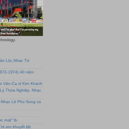
chnology.
uân Lộc,Nhạc Từ
1972-1974) 40 năm :
ẩm Văn-Ca sĩ Kim Khánh
Lý Thừa Nghiệp, Nhạc
L-Nhạc Lê Phú-Song ca
c mát" lb.
rẻ em khuyết tật.