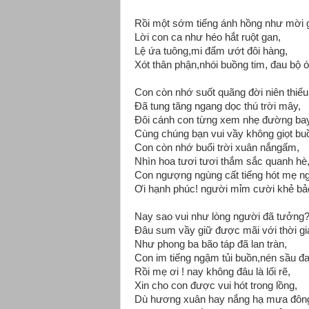
Rồi một sớm tiếng ánh hồng như mời g
Lời con ca như héo hắt ruột gan,
Lệ ứa tuông,mi đẩm ướt đôi hàng,
Xót thân phận,nhói buồng tim,
đau bộ ó
Con còn nhớ suốt quãng đời niên thiếu
Đã tung tăng ngang dọc thú trời mây,
Đôi cánh con từng xem nhẹ đường bay
Cùng chúng bạn vui vầy không giọt b
Con còn nhớ buổi trời xuân nắngấm,
Nhìn hoa tươi tươi thắm sắc quanh hè
Con ngượng ngùng cất tiếng hót mẹ n
Ơi hạnh phúc! người mỉm cười khẻ bả
Nay sao vui như lòng người đã tưởng
Đâu sum vầy giữ được mãi với thời gi
Như phong ba bão táp đã lan tràn,
Con im tiếng ngậm tủi buồn,nén sầu đ
Rồi mẹ ơi ! nay không đâu là lối rẽ,
Xin cho con được vui hót trong lồng,
Dù hương xuân hay nắng hạ mưa đôn