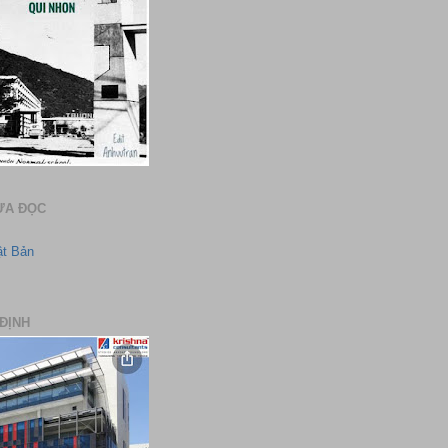
ƯA ĐỌC
ật Bản
ĐỊNH