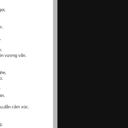
ọi,
c.
,
,
uồn vương vấn.
,
ghe,
o.
?
an.
au,dằn cảm xúc.
g,