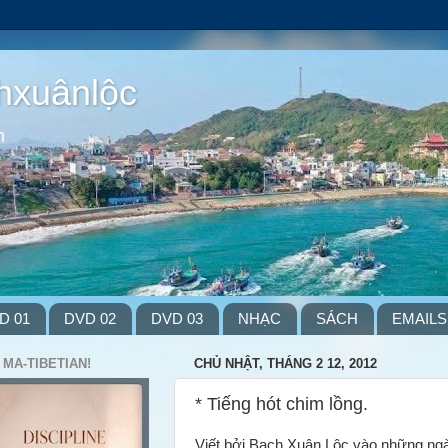
hxuânlộc
m
D 01
DVD 02
DVD 03
NHẠC
SÁCH
EMAILS
 MA-TIBETIAN!
CHỦ NHẬT, THÁNG 2 12, 2012
* Tiếng hót chim lồng.
Viết bởi Bạch Xuân Lộc vào những ng