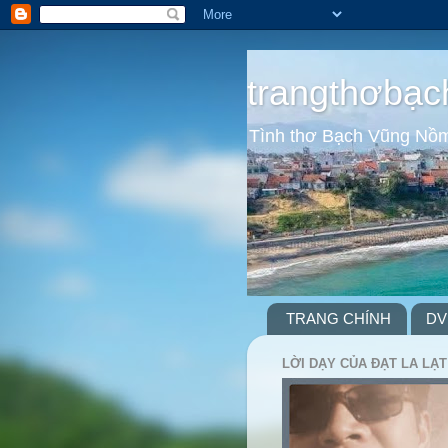
trangthơbạc
Tình thơ Bạch Vũng Nồ
TRANG CHÍNH
DV
LỜI DẠY CỦA ĐẠT LA LẠT