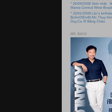
* 26/09/2008 Sinh nhật : 
Mania-Central West-Brayb
* 20/01/2008:Lộc's birthda
BuồnƠiEmĐi:Mc.Thụy Kim
Duy,Ca Sĩ Băng Châu
MR. BẠCH