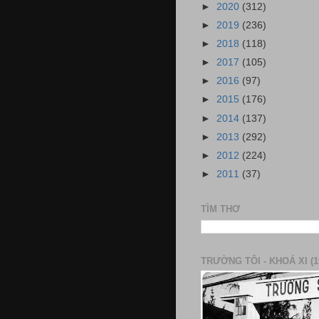
►
2020
(312)
►
2019
(236)
►
2018
(118)
►
2017
(105)
►
2016
(97)
►
2015
(176)
►
2014
(137)
►
2013
(292)
►
2012
(224)
►
2011
(37)
TÌM THƠ
TRƯỜNG TÔI - KHOÁ XI (1