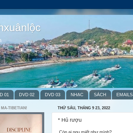
hxuânlộc
m
D 01
DVD 02
DVD 03
NHẠC
SÁCH
EMAILS
 MA-TIBETIAN!
THỨ SÁU, THÁNG 9 23, 2022
* Hủ rượu
Còn ai ngu miết như mình?