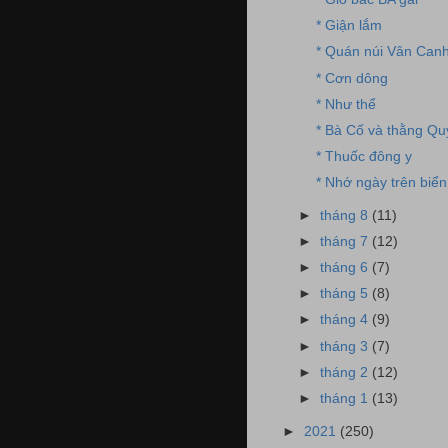
* Giận lắm
* Quán núi Vân Can
* Cơn dông
* Như thể
* Bà Cố và thằng Qu
* Thuốc đông y
* Nhớ ngày trên biển
►
tháng 8
(11)
►
tháng 7
(12)
►
tháng 6
(7)
►
tháng 5
(8)
►
tháng 4
(9)
►
tháng 3
(7)
►
tháng 2
(12)
►
tháng 1
(13)
►
2021
(250)