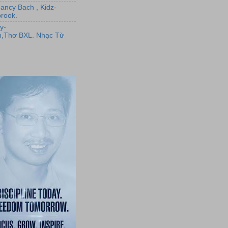
Nancy Bach , Kidz-
rook.
y-
,Thơ BXL. Nhạc Từ