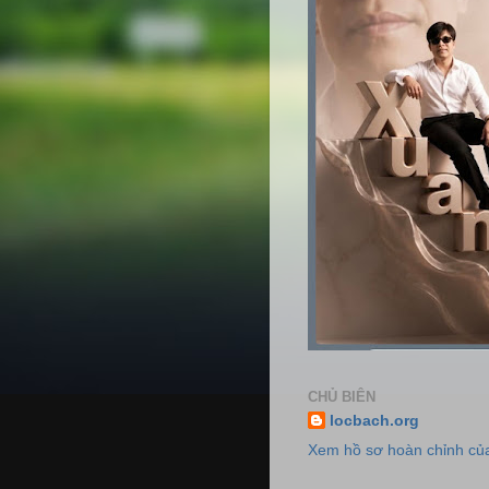
CHỦ BIÊN
locbach.org
Xem hồ sơ hoàn chỉnh của