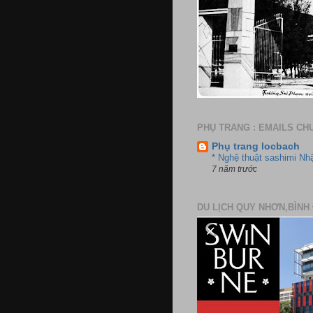
PHỤ TRANG : EMAILS CH
Phụ trang locbach
* Nghệ thuật sashimi Nh
7 năm trước
DU LỊCH QUY NHƠN,BÌNH 