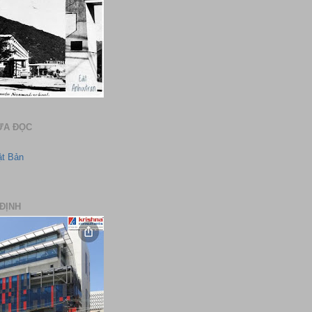
ƯA ĐỌC
ật Bản
ĐỊNH