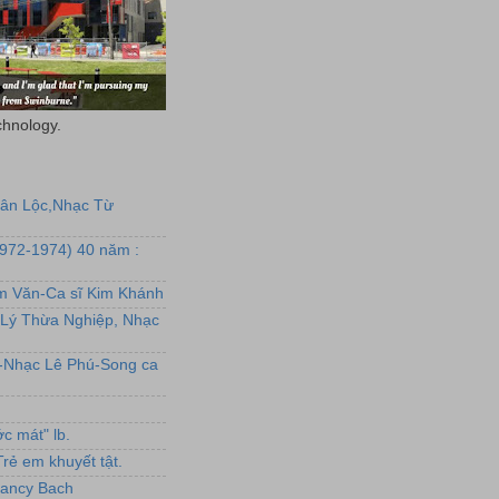
chnology.
uân Lộc,Nhạc Từ
1972-1974) 40 năm :
ẩm Văn-Ca sĩ Kim Khánh
Lý Thừa Nghiệp, Nhạc
L-Nhạc Lê Phú-Song ca
c mát" lb.
rẻ em khuyết tật.
,Nancy Bach