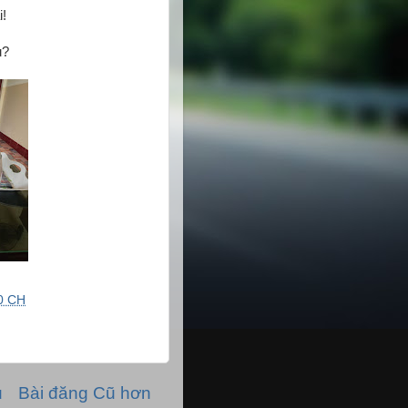
i!
u?
0 CH
ủ
Bài đăng Cũ hơn