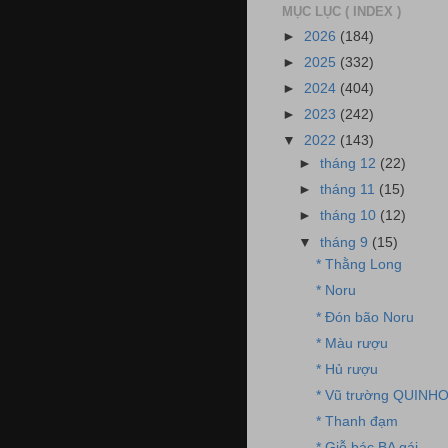
MỤC LỤC ( INDEX )
►
2026
(184)
►
2025
(332)
►
2024
(404)
►
2023
(242)
▼
2022
(143)
►
tháng 12
(22)
►
tháng 11
(15)
►
tháng 10
(12)
▼
tháng 9
(15)
* Thằng Long
* Noru
* Đón bão Noru
* Màu rượu
* Hủ rượu
* Vũ trường QUINH
* Thanh đạm
* Giỗ bác BA gái