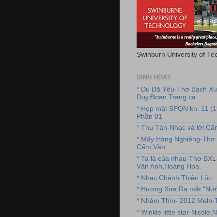
Swinburn University of Te
SINH HOẠT
* Dù Đã Yêu-Thơ Bạch X
Duy,Đoan Trang ca.
* Họp mặt SPQN kh. 11 (
Phần 01
* Thu Tàn-Nhạc và lời C
* Mấy Hàng Nghiêng-Thơ 
Cẩm Văn
* Ta là của nhau-Thơ BX
Vân Anh,Hoàng Hoa.
* Nhạc Chánh Thiện Lộc
* Hương Xưa:Ra mắt "Nướ
* Nhâm Thìn- 2012 Melb-T
* Winkle little star-Nicole