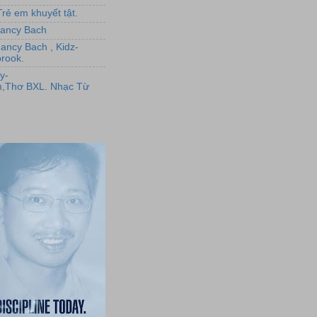
rẻ em khuyết tật.
,Nancy Bach
Nancy Bach , Kidz-
rook.
y-
,Thơ BXL. Nhạc Từ