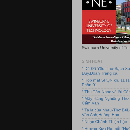
Swinburn University of Te
SINH HOẠT
* Dù Đã Yêu-Thơ Bạch X
Duy,Đoan Trang ca.
* Họp mặt SPQN kh. 11 (
Phần 01
* Thu Tàn-Nhạc và lời C
* Mấy Hàng Nghiêng-Thơ 
Cẩm Văn
* Ta là của nhau-Thơ BX
Vân Anh,Hoàng Hoa.
* Nhạc Chánh Thiện Lộc
* Hương Xưa:Ra mắt "Nướ