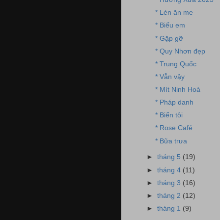
* Lén ăn me
* Biếu em
* Gặp gỡ
* Quy Nhơn đẹp
* Trung Quốc
* Vẫn vậy
* Mít Ninh Hoà
* Pháp danh
* Biển tôi
* Rose Café
* Bữa trưa
►
tháng 5
(19)
►
tháng 4
(11)
►
tháng 3
(16)
►
tháng 2
(12)
►
tháng 1
(9)