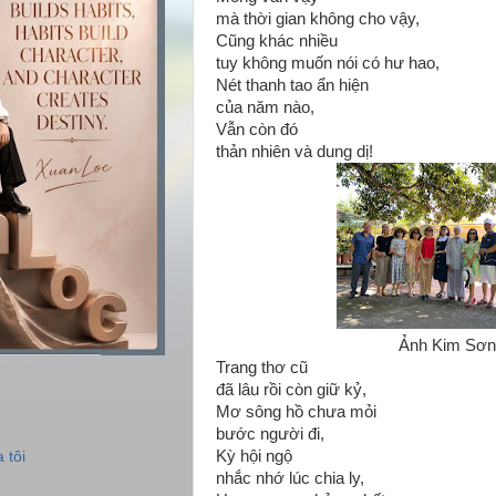
mà thời gian không cho vậy,
Cũng khác nhiều
tuy không muốn nói có hư hao,
Nét thanh tao ẩn hiện
của năm nào,
Vẫn còn đó
thản nhiên và dung dị!
Ảnh Kim Sơn
Trang thơ cũ
đã lâu rồi còn giữ kỷ,
Mơ sông hồ chưa mỏi
bước người đi,
Kỳ hội ngộ
 tôi
nhắc nhớ lúc chia ly,