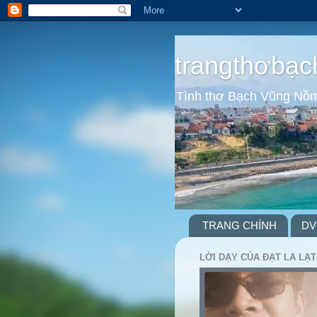
trangthơbạc
Tình thơ Bạch Vũng Nồ
TRANG CHÍNH
DV
LỜI DẠY CỦA ĐẠT LA LẠT