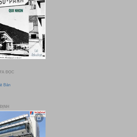
ƯA ĐỌC
ật Bản
ĐỊNH