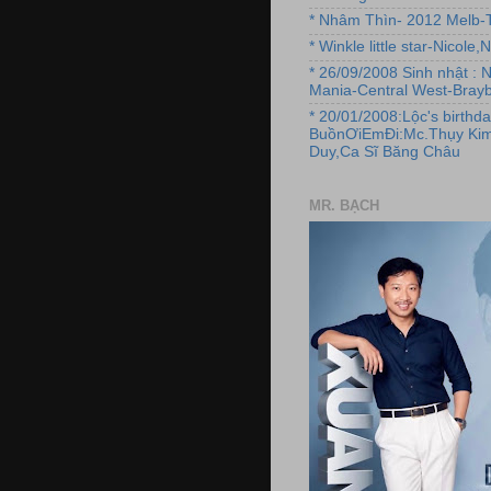
* Nhâm Thìn- 2012 Melb-T
* Winkle little star-Nicole
* 26/09/2008 Sinh nhật : 
Mania-Central West-Brayb
* 20/01/2008:Lộc's birthda
BuồnƠiEmĐi:Mc.Thụy Kim
Duy,Ca Sĩ Băng Châu
MR. BẠCH