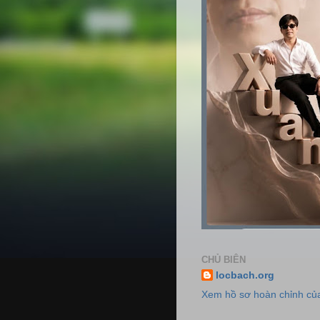
CHỦ BIÊN
locbach.org
Xem hồ sơ hoàn chỉnh của