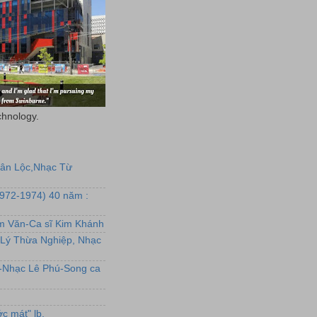
chnology.
uân Lộc,Nhạc Từ
1972-1974) 40 năm :
ẩm Văn-Ca sĩ Kim Khánh
Lý Thừa Nghiệp, Nhạc
L-Nhạc Lê Phú-Song ca
c mát" lb.