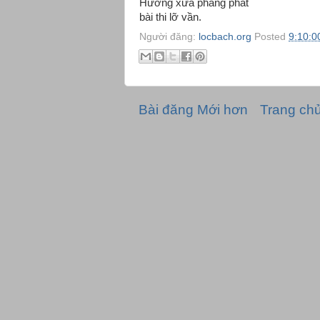
Hương xưa phảng phất
bài thi lỡ vần.
Người đăng:
locbach.org
Posted
9:10:0
Bài đăng Mới hơn
Trang ch