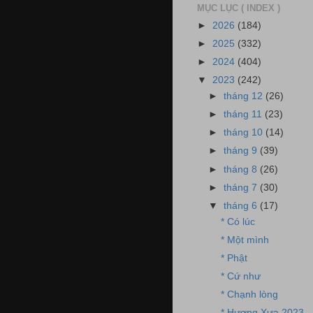
MỤC LỤC ( INDEX )
►
2026
(184)
►
2025
(332)
►
2024
(404)
▼
2023
(242)
►
tháng 12
(26)
►
tháng 11
(23)
►
tháng 10
(14)
►
tháng 9
(39)
►
tháng 8
(26)
►
tháng 7
(30)
▼
tháng 6
(17)
* Có lúc
* Một mình
* Phật
* Cứ như
* Chạnh lòng
* Hương Xưa 2023