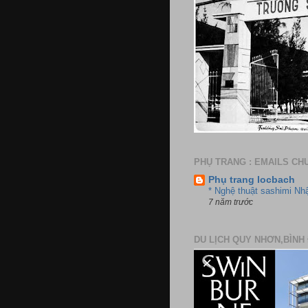
PHỤ TRANG : EMAILS CH
Phụ trang locbach
* Nghệ thuật sashimi Nh
7 năm trước
DU LỊCH QUY NHƠN,BÌNH 