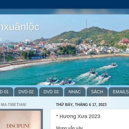
hxuânlộc
m
D 01
DVD 02
DVD 03
NHẠC
SÁCH
EMAILS
 MA-TIBETIAN!
THỨ BẢY, THÁNG 6 17, 2023
* Hương Xưa 2023
Mong vẫn vậy