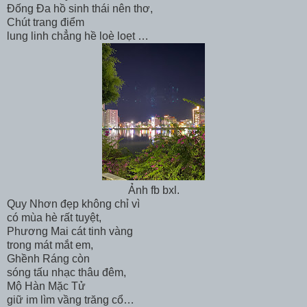
Đống Đa hồ sinh thái nên thơ,
Chút trang điểm
lung linh chẳng hề loè loẹt …
Ảnh fb bxl.
Quy Nhơn đẹp không chỉ vì
có mùa hè rất tuyệt,
Phương Mai cát tinh vàng
trong mát mắt em,
Ghềnh Ráng còn
sóng tấu nhạc thâu đêm,
Mộ Hàn Mặc Tử
giữ im lìm vầng trăng cổ…