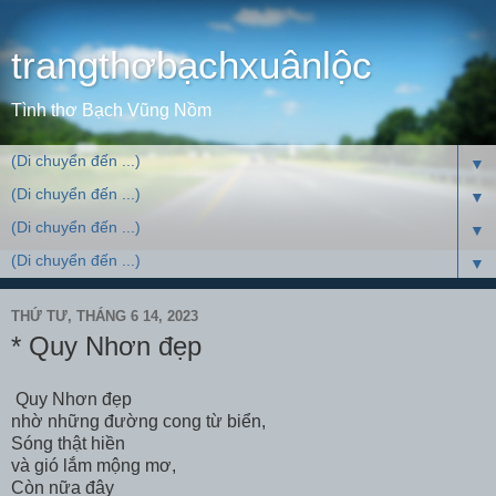
trangthơbạchxuânlộc
Tình thơ Bạch Vũng Nồm
▼
▼
▼
▼
THỨ TƯ, THÁNG 6 14, 2023
* Quy Nhơn đẹp
Quy Nhơn đẹp
nhờ những đường cong từ biển,
Sóng thật hiền
và gió lắm mộng mơ,
Còn nữa đây