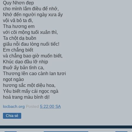
Quy Nhơn đẹp
cho mình lắm điều để nhớ,
Nhớ đến người ngày xưa ấy
vội vã bỏ ta đi,
Tha hương em
với cõi mộng tuổi xuân thì,
Ta chột dạ buồn
giấu nỗi đau lòng nuối tiếc!
Em chẳng biết
và chẳng bao giờ muốn biết,
Khúc dạo đầu lỡ nhịp
thuở ấy bản tình ca,
Thương lên cao cành lan tươi
ngọt ngào
hương sắc một diệu hoa,
Yêu biết mấy cái ngọc ngà
hoá trang màu bình dị!
locbach.org
Posted
5:22:00 SA
Chia sẻ