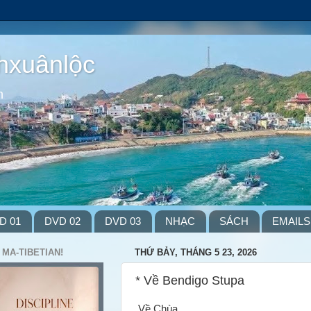
hxuânlộc
m
D 01
DVD 02
DVD 03
NHẠC
SÁCH
EMAILS
 MA-TIBETIAN!
THỨ BẢY, THÁNG 5 23, 2026
* Về Bendigo Stupa
Về Chùa