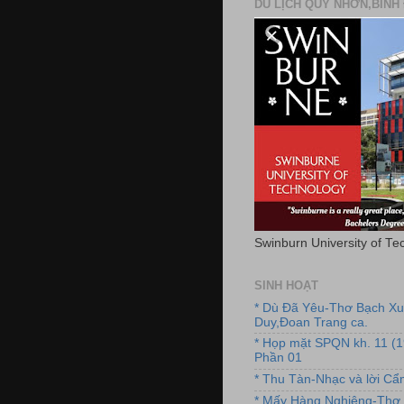
DU LỊCH QUY NHƠN,BÌNH 
Swinburn University of Te
SINH HOẠT
* Dù Đã Yêu-Thơ Bạch X
Duy,Đoan Trang ca.
* Họp mặt SPQN kh. 11 (
Phần 01
* Thu Tàn-Nhạc và lời C
* Mấy Hàng Nghiêng-Thơ 