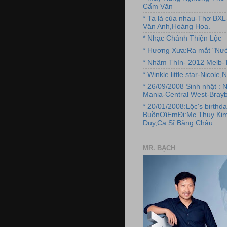
Cẩm Văn
* Ta là của nhau-Thơ BX
Vân Anh,Hoàng Hoa.
* Nhạc Chánh Thiện Lộc
* Hương Xưa:Ra mắt "Nướ
* Nhâm Thìn- 2012 Melb-T
* Winkle little star-Nicole
* 26/09/2008 Sinh nhật : 
Mania-Central West-Brayb
* 20/01/2008:Lộc's birthda
BuồnƠiEmĐi:Mc.Thụy Kim
Duy,Ca Sĩ Băng Châu
MR. BẠCH