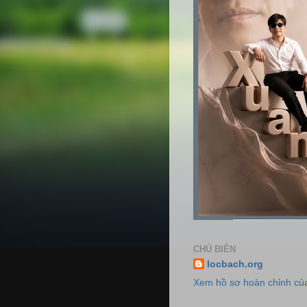
CHỦ BIÊN
locbach.org
Xem hồ sơ hoàn chỉnh của