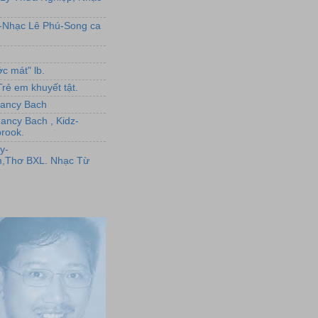
L-Nhạc Lê Phú-Song ca
c mát" lb.
rẻ em khuyết tật.
,Nancy Bach
Nancy Bach , Kidz-
rook.
y-
,Thơ BXL. Nhạc Từ