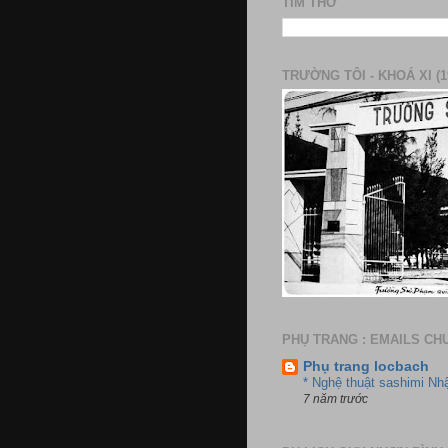
TÌM THƠ
TRƯỜNG TÔI - KHOÁ XI (1
PHỤ TRANG : EMAILS CH
Phụ trang locbach
* Nghệ thuật sashimi Nh
7 năm trước