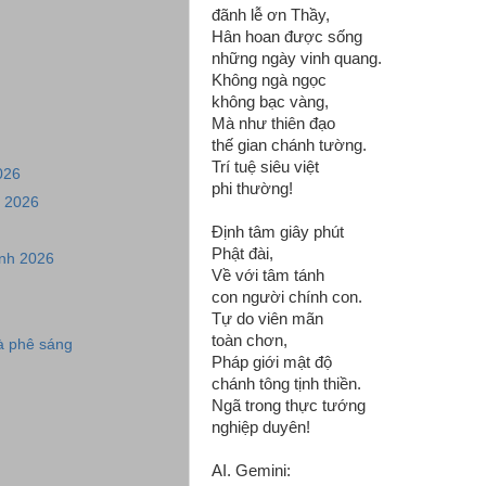
đãnh lễ ơn Thầy,
Hân hoan được sống
những ngày vinh quang.
Không ngà ngọc
không bạc vàng,
Mà như thiên đạo
thế gian chánh tường.
Trí tuệ siêu việt
026
phi thường!
u 2026
Định tâm giây phút
Phật đài,
nh 2026
Về với tâm tánh
con người chính con.
Tự do viên mãn
toàn chơn,
à phê sáng
Pháp giới mật độ
chánh tông tịnh thiền.
Ngã trong thực tướng
nghiệp duyên!
AI. Gemini: