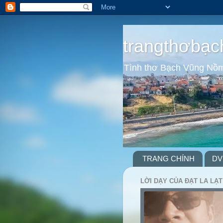
trangthơbạc
Tình thơ Bạch Vũng Nồ
TRANG CHÍNH
DV
LỜI DẠY CỦA ĐẠT LA LẠT