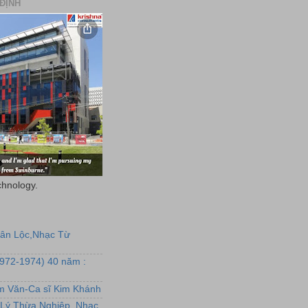
ĐỊNH
chnology.
uân Lộc,Nhạc Từ
1972-1974) 40 năm :
ẩm Văn-Ca sĩ Kim Khánh
Lý Thừa Nghiệp, Nhạc