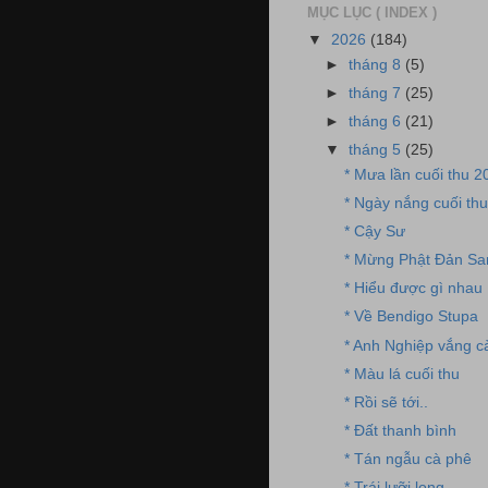
MỤC LỤC ( INDEX )
▼
2026
(184)
►
tháng 8
(5)
►
tháng 7
(25)
►
tháng 6
(21)
▼
tháng 5
(25)
* Mưa lần cuối thu 2
* Ngày nắng cuối th
* Cậy Sư
* Mừng Phật Đản Sa
* Hiểu được gì nhau
* Về Bendigo Stupa
* Anh Nghiệp vắng c
* Màu lá cuối thu
* Rồi sẽ tới..
* Đất thanh bình
* Tán ngẫu cà phê
* Trái lưỡi long