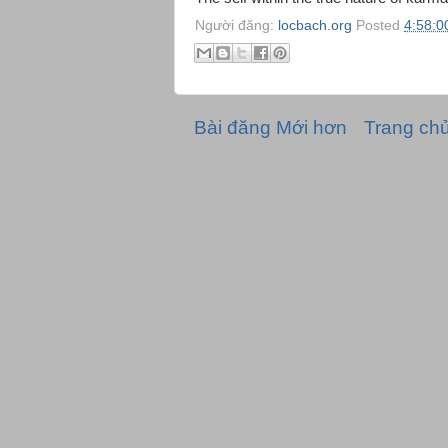
Người đăng:
locbach.org
Posted
4:58:0
Bài đăng Mới hơn
Trang ch