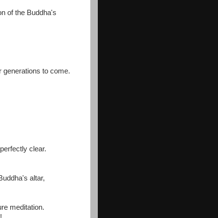
on of the Buddha's
or generations to come.
perfectly clear.
uddha's altar,
re meditation.
!