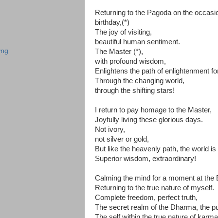
Returning to the Pagoda on the occasi
birthday,(*)
The joy of visiting,
beautiful human sentiment.
ơng
The Master (*),
with profound wisdom,
Enlightens the path of enlightenment f
Through the changing world,
through the shifting stars!
I return to pay homage to the Master,
Joyfully living these glorious days.
Not ivory,
not silver or gold,
But like the heavenly path, the world is 
Superior wisdom, extraordinary!
Calming the mind for a moment at the B
Returning to the true nature of myself.
Complete freedom, perfect truth,
The secret realm of the Dharma, the pu
The self within the true nature of karma