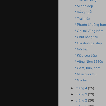
* AI ảnh đẹp
* Vắng ngắt
* Trái mùa
* Phước Lí đồng hư
* Gọi tôi Vũng Nồm
* Chút nắng thu
* Gia đình gái đẹp
* Nối tiếp
* Kiếp của trâu
* Vũng Nồm 1960s
* Cơm, bún, phở
* Mưa cuối thu
* Gia tài
►
tháng 4
(25)
►
tháng 3
(29)
►
tháng 2
(26)