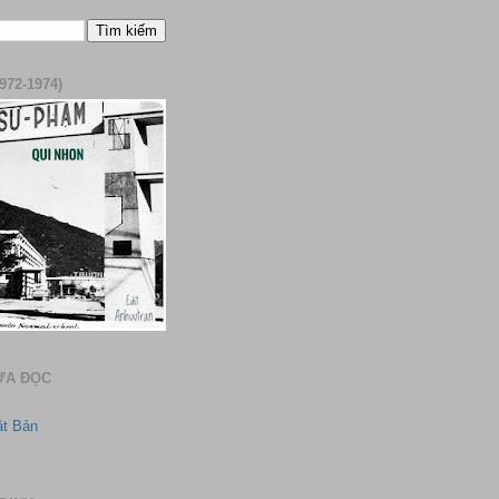
972-1974)
ƯA ĐỌC
ật Bản