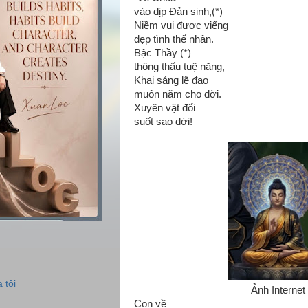
vào dịp Đản sinh,(*)
Niềm vui được viếng
đẹp tình thế nhân.
Bậc Thầy (*)
thông thấu tuệ năng,
Khai sáng lẽ đạo
muôn năm cho đời.
Xuyên vật đổi
suốt sao dời!
 tôi
Ảnh Internet
Con về