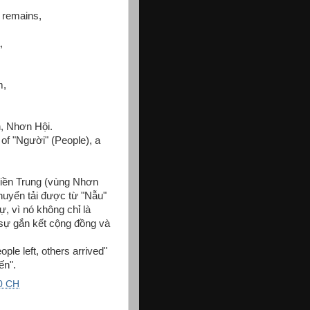
 remains,
,
m,
, Nhơn Hội.
on of "Người" (People), a
iền Trung (vùng Nhơn
huyển tải được từ "Nẫu"
ự, vì nó không chỉ là
sự gắn kết cộng đồng và
ple left, others arrived"
ến".
0 CH