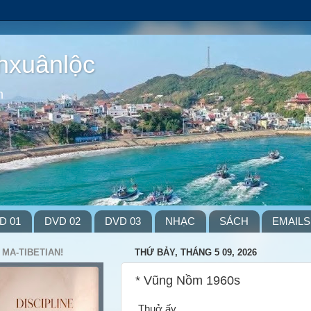
hxuânlộc
m
D 01
DVD 02
DVD 03
NHẠC
SÁCH
EMAILS
 MA-TIBETIAN!
THỨ BẢY, THÁNG 5 09, 2026
* Vũng Nồm 1960s
Thuở ấy...