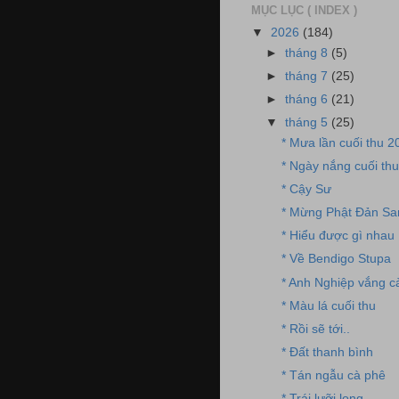
MỤC LỤC ( INDEX )
▼
2026
(184)
►
tháng 8
(5)
►
tháng 7
(25)
►
tháng 6
(21)
▼
tháng 5
(25)
* Mưa lần cuối thu 2
* Ngày nắng cuối th
* Cậy Sư
* Mừng Phật Đản Sa
* Hiểu được gì nhau
* Về Bendigo Stupa
* Anh Nghiệp vắng c
* Màu lá cuối thu
* Rồi sẽ tới..
* Đất thanh bình
* Tán ngẫu cà phê
* Trái lưỡi long