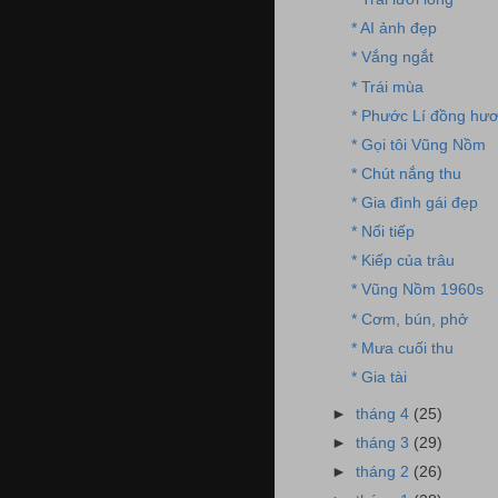
* AI ảnh đẹp
* Vắng ngắt
* Trái mùa
* Phước Lí đồng hư
* Gọi tôi Vũng Nồm
* Chút nắng thu
* Gia đình gái đẹp
* Nối tiếp
* Kiếp của trâu
* Vũng Nồm 1960s
* Cơm, bún, phở
* Mưa cuối thu
* Gia tài
►
tháng 4
(25)
►
tháng 3
(29)
►
tháng 2
(26)