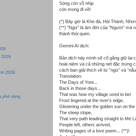
Sóng còn vỗ nhịp
còn mong đi về!
(*) Bây giờ là Khe đá, Hội Thành, Nhơn
(**) "Ngừ" là âm đớt của "Người" mà n
thành thói quen.
Gemini AI dịch:
026
u 2026
Bản dịch này mình sẽ cố gắng giữ lại
hoài niệm và cả những nét đặc trưng
cách bạn giải thích về từ "ngừ" và "nẫu
nh 2026
Translation:
The Days of Yore...
Back in those days...
That was how my village used to be!
à phê sáng
Frost lingered at the river's edge,
Glistening under the golden sun on the
The steep slope,
That very path leading straight to Mé L
People left, others arrived,
Writing pages of a love poem... (**)!