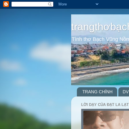
trangthơbạc
Tình thơ Bạch Vũng Nồ
TRANG CHÍNH
DV
LỜI DẠY CỦA ĐẠT LA LẠT