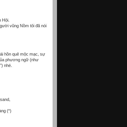
 Hội.
gười vũng Nồm tôi đã nói
 cái hồn quê mộc mạc, sự
 của phương ngữ (như
") nhé.
 sand,
àng (*)