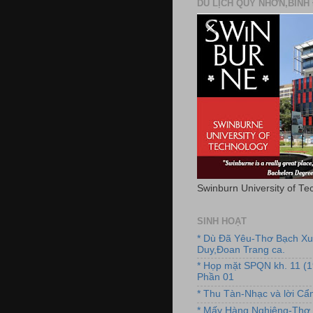
DU LỊCH QUY NHƠN,BÌNH 
Swinburn University of Te
SINH HOẠT
* Dù Đã Yêu-Thơ Bạch X
Duy,Đoan Trang ca.
* Họp mặt SPQN kh. 11 (
Phần 01
* Thu Tàn-Nhạc và lời C
* Mấy Hàng Nghiêng-Thơ 