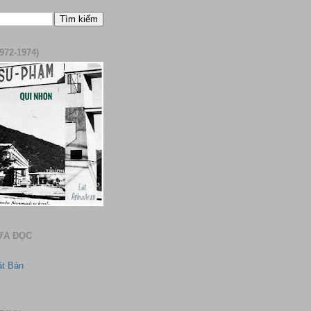
972-1974)
ƯA ĐỌC
ật Bản