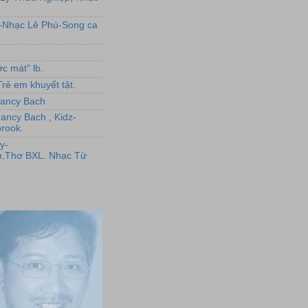
L-Nhạc Lê Phú-Song ca
c mát" lb.
rẻ em khuyết tật.
,Nancy Bach
Nancy Bach , Kidz-
rook.
y-
,Thơ BXL. Nhạc Từ