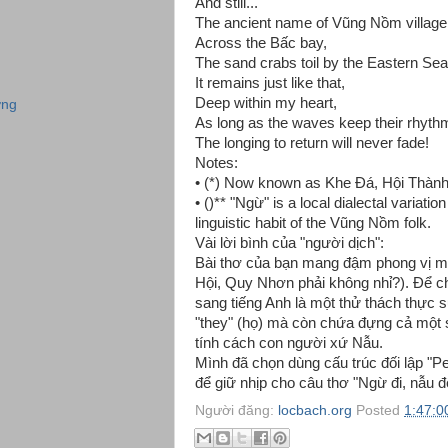
And still...
The ancient name of Vũng Nồm village
Across the Bấc bay,
The sand crabs toil by the Eastern Sea
It remains just like that,
Deep within my heart,
ơng
As long as the waves keep their rhyth
The longing to return will never fade!
Notes:
• (*) Now known as Khe Đá, Hội Thành
• ()** "Ngừ" is a local dialectal variati
linguistic habit of the Vũng Nồm folk.
Vài lời bình của "người dịch":
Bài thơ của bạn mang đậm phong vị m
Hội, Quy Nhơn phải không nhỉ?). Để c
sang tiếng Anh là một thử thách thực s
"they" (họ) mà còn chứa đựng cả một 
tính cách con người xứ Nẫu.
Mình đã chọn dùng cấu trúc đối lập "Peo
để giữ nhịp cho câu thơ "Ngừ đi, nẫu đ
Người đăng:
locbach.org
Posted
1:47:0