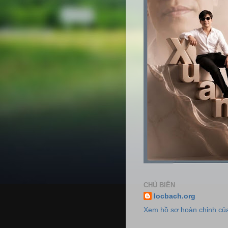
CHỦ BIÊN
locbach.org
Xem hồ sơ hoàn chỉnh của