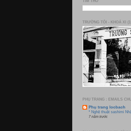
TÌM THƠ
TRƯỜNG TÔI - KHOÁ XI (1
PHỤ TRANG : EMAILS CH
Phụ trang locbach
* Nghệ thuật sashimi Nh
7 năm trước