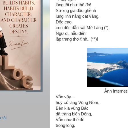
làng tôi như thế đó!
Sương giá đầu ghềnh
lung linh nắng cát vàng,
Dốc cao
con dốc dẫn sát Mé Làng (*)
Ngừ đi, nẫu đến
lập trang thơ tình...(**)!
Ảnh Internet
Vẫn vậy...
huý cổ làng Vũng Nồm,
Bên kia vũng Bấc
dã tràng biển Đông,
 tôi
Vẫn như thế đó
trong lòng,