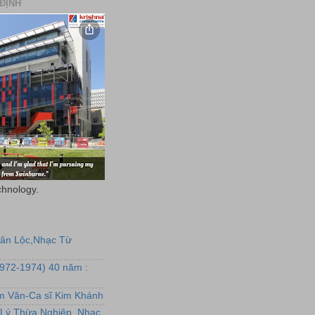
ĐỊNH
chnology.
uân Lộc,Nhạc Từ
1972-1974) 40 năm :
ẩm Văn-Ca sĩ Kim Khánh
Lý Thừa Nghiệp, Nhạc