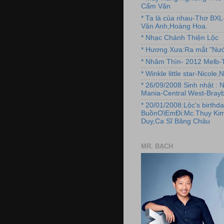
Cẩm Văn
* Ta là của nhau-Thơ BX
Vân Anh,Hoàng Hoa.
* Nhạc Chánh Thiện Lộc
* Hương Xưa:Ra mắt "Nướ
* Nhâm Thìn- 2012 Melb-T
* Winkle little star-Nicole
* 26/09/2008 Sinh nhật : 
Mania-Central West-Brayb
* 20/01/2008:Lộc's birthda
BuồnƠiEmĐi:Mc.Thụy Kim
Duy,Ca Sĩ Băng Châu
MR. BẠCH