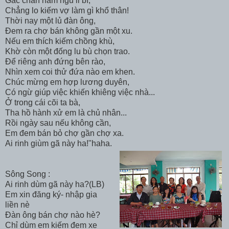
Gác chân nằm ngủ li bì,
Chẳng lo kiếm vợ làm gì khổ thân!
Thời nay một lủ đàn ông,
Đem ra chợ bán không gần một xu.
Nếu em thích kiếm chồng khù,
Khờ còn một đống lu bù chọn trao.
Để riêng anh đứng bên rào,
Nhìn xem coi thử đứa nào em khen.
Chúc mừng em hợp lương duyên,
Có ngừ giúp việc khiến khiêng việc nhà...
Ở trong cái cõi ta bà,
Tha hồ hành xử em là chủ nhân...
Rồi ngày sau nếu không cần,
Em đem bán bỏ chợ gần chợ xa.
Ai rinh giùm gã này ha!"haha.
Sông Song :
Ai rinh dùm gã này ha?(LB)
Em xin đăng ký- nhập gia
liền nè
Đàn ông bán chợ nào hè?
Chỉ dùm em kiếm đem xe