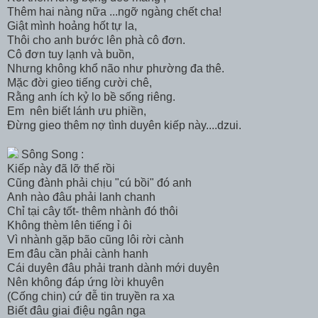
Thêm hai nàng nữa ...ngỡ ngàng chết cha!
Giật mình hoảng hốt tự la,
Thôi cho anh bước lên phà cô đơn.
Cô đơn tuy lạnh và buồn,
Nhưng không khổ não như phường đa thê.
Mặc đời gieo tiếng cười chê,
Rằng anh ích kỷ lo bề sống riêng.
Em nên biết lánh ưu phiền,
Đừng gieo thêm nợ tình duyên kiếp này....dzui.
Sông Song :
Kiếp này đã lỡ thế rồi
Cũng đành phải chịu "cú bồi" đó anh
Anh nào đâu phải lanh chanh
Chỉ tại cây tốt- thêm nhành đó thôi
Không thèm lên tiếng ỉ ôi
Vì nhành gặp bão cũng lôi rời cành
Em đâu cần phải cành hanh
Cái duyên đâu phải tranh dành mới duyên
Nên không đáp ứng lời khuyên
(Cống chin) cứ đễ tin truyền ra xa
Biết đâu giai điệu ngân nga