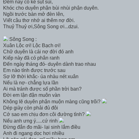
Đêm nay có kẻ sụt sùi,
Khóc cho duyên phận bùi nhùi phận duyên.
Ngồi trước bàn mở đèn lên,
Viết câu thơ nhớ ai thêm nợ đời.
Thuỷ Thuỷ ơi,Sông Song ơi...dzui.
Sông Song :
Xuân Lộc ơi! Lộc Bạch ơi!
Chữ duyên là cái nợ đời đó anh
Kiếp này đã có phân ranh
Đến ngày tháng đó- duyên dành trao nhau
Em nào tính được trước sau
Sợ lỡ thời khắc- úa nhàu nét xuân
Nếu là nợ- chẳng lựa lần
Ai mà tránh được số phần trời ban?
Đời em lận đận muôn vàn
Không lẽ duyên phận muộn màng cũng trôi?
Dép giày còn phải đủ đôi
Cớ sao em chịu đơn côi đường tình?
Nếu anh ưng ý.....cứ rinh
Đừng đắn đo mãi- lại sinh lắm điều
Anh đi ngang dọc hơi nhiều