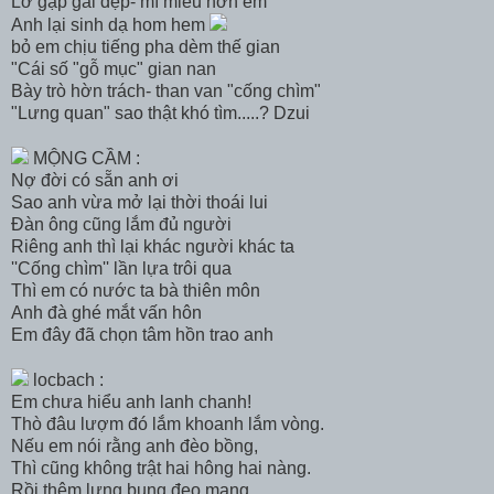
Lỡ gặp gái đẹp- mĩ miều hơn em
Anh lại sinh dạ hom hem
bỏ em chịu tiếng pha dèm thế gian
"Cái số "gỗ mục" gian nan
Bày trò hờn trách- than van "cống chìm"
"Lưng quan" sao thật khó tìm.....? Dzui
MỘNG CẦM :
Nợ đời có sẵn anh ơi
Sao anh vừa mở lại thời thoái lui
Đàn ông cũng lắm đủ người
Riêng anh thì lại khác người khác ta
''Cống chìm'' lần lựa trôi qua
Thì em có nước ta bà thiên môn
Anh đà ghé mắt vấn hôn
Em đây đã chọn tâm hồn trao anh
locbach :
Em chưa hiểu anh lanh chanh!
Thò đâu lượm đó lắm khoanh lắm vòng.
Nếu em nói rằng anh đèo bồng,
Thì cũng không trật hai hông hai nàng.
Rồi thêm lưng bụng đeo mang ,