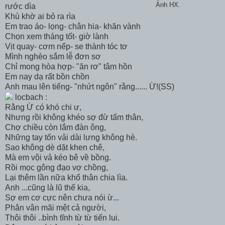
Ảnh HX.
rước dìa
Khù khờ ai bỏ ra rìa
Em trao áo- lọng- chân hia- khăn vành
Chọn xem tháng tốt- giờ lành
Vịt quay- cơm nếp- se thành tóc tơ
Mình nghèo sắm lễ đơn sơ
Chỉ mong hòa hợp- "ăn rơ" tâm hồn
Em nay dạ rất bồn chồn
Anh mau lên tiếng- "nhứt ngôn" rằng...... Ừ!(SS)
locbach :
Rằng Ừ có khó chi ư,
Nhưng rồi không khéo sợ đừ tấm thân,
Chợ chiều còn lắm đàn ông,
Những tay tốn vải dài lưng không hè.
Sao không dè dặt khen chê,
Mà em vội vả kéo bê về bồng.
Rồi mọc gông đạo vợ chồng,
Lại thêm lần nữa khổ thân chia lìa.
Anh ...cũng là lũ thế kia,
Sợ em cơ cực nên chưa nói ừ...
Phân vân mãi mệt cả người,
Thôi thôi ..bình tĩnh từ từ tiến lui.