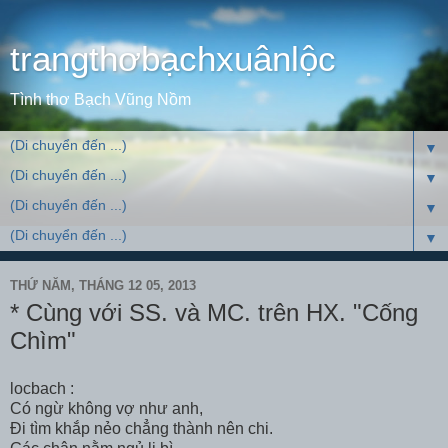
trangthơbạchxuânlộc
Tình thơ Bạch Vũng Nồm
▼
▼
▼
▼
THỨ NĂM, THÁNG 12 05, 2013
* Cùng với SS. và MC. trên HX. "Cống
Chìm"
locbach :
Có ngừ không vợ như anh,
Đi tìm khắp nẻo chẳng thành nên chi.