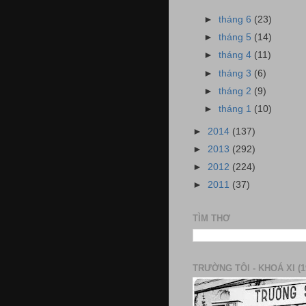
►
tháng 6
(23)
►
tháng 5
(14)
►
tháng 4
(11)
►
tháng 3
(6)
►
tháng 2
(9)
►
tháng 1
(10)
►
2014
(137)
►
2013
(292)
►
2012
(224)
►
2011
(37)
TÌM THƠ
TRƯỜNG TÔI - KHOÁ XI (1