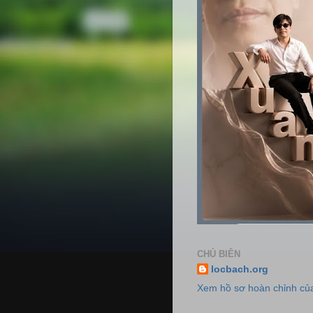
CHỦ BIÊN
locbach.org
Xem hồ sơ hoàn chỉnh của