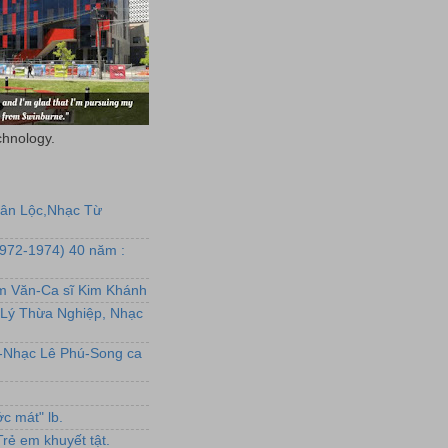
chnology.
uân Lộc,Nhạc Từ
1972-1974) 40 năm :
ẩm Văn-Ca sĩ Kim Khánh
Lý Thừa Nghiệp, Nhạc
L-Nhạc Lê Phú-Song ca
c mát" lb.
rẻ em khuyết tật.