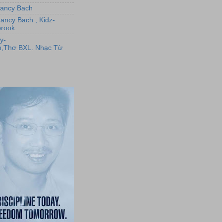
,Nancy Bach
Nancy Bach , Kidz-
rook.
y-
,Thơ BXL. Nhạc Từ