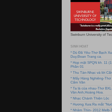
Swinburn University of Te
SINH HOẠT
* Dù Đã Yêu-Thơ Bạch X
Duy,Đoan Trang ca.
* Họp mặt SPQN kh. 11 (
Phần 01
* Thu Tàn-Nhạc và lời C
* Mấy Hàng Nghiêng-Thơ 
Cẩm Văn
* Ta là của nhau-Thơ BX
Vân Anh,Hoàng Hoa.
* Nhạc Chánh Thiện Lộc
* Hương Xưa:Ra mắt "Nướ
* Nhâm Thìn- 2012 Melb-T