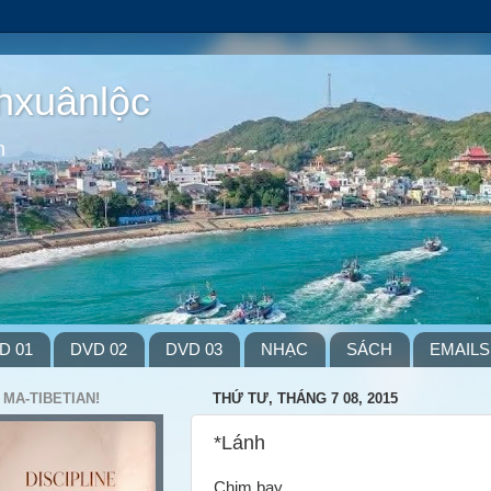
hxuânlộc
m
D 01
DVD 02
DVD 03
NHẠC
SÁCH
EMAILS
 MA-TIBETIAN!
THỨ TƯ, THÁNG 7 08, 2015
*Lánh
Chim bay