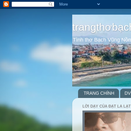
trangthơbạc
Tình thơ Bạch Vũng Nồ
TRANG CHÍNH
DV
LỜI DẠY CỦA ĐẠT LA LẠT