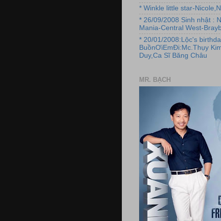
* Winkle little star-Nicole
* 26/09/2008 Sinh nhật : 
Mania-Central West-Brayb
* 20/01/2008:Lộc's birthda
BuồnƠiEmĐi:Mc.Thụy Kim
Duy,Ca Sĩ Băng Châu
MR. BẠCH