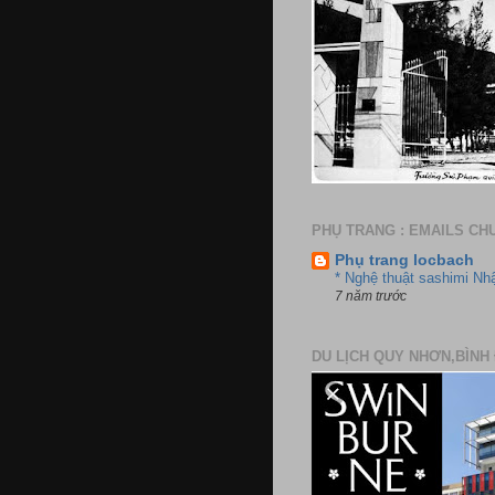
PHỤ TRANG : EMAILS CH
Phụ trang locbach
* Nghệ thuật sashimi Nh
7 năm trước
DU LỊCH QUY NHƠN,BÌNH 