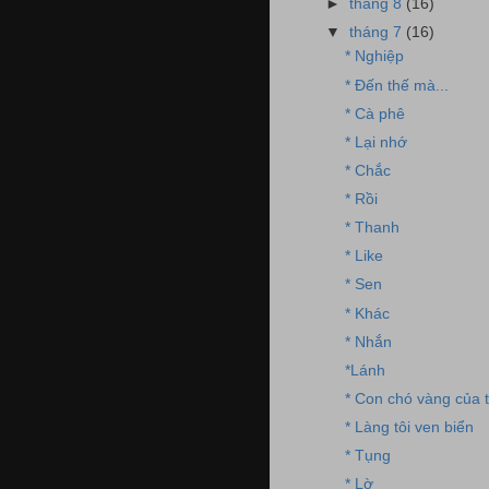
►
tháng 8
(16)
▼
tháng 7
(16)
* Nghiệp
* Đến thế mà...
* Cà phê
* Lại nhớ
* Chắc
* Rồi
* Thanh
* Like
* Sen
* Khác
* Nhắn
*Lánh
* Con chó vàng của t
* Làng tôi ven biển
* Tụng
* Lờ