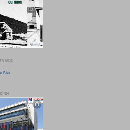
ƯA ĐỌC
ật Bản
ĐỊNH