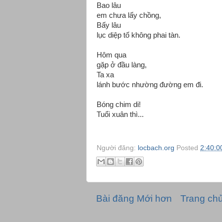
Bao lâu
em chưa lấy chồng,
Bấy lâu
lục diệp tố không phai tàn.
Hôm qua
gặp ở đầu làng,
Ta xa
lánh bước nhường đường em đi.
Bóng chim di!
Tuổi xuân thì...
Người đăng:
locbach.org
Posted
2:40:0
Bài đăng Mới hơn
Trang ch