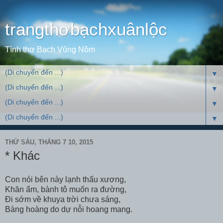
trangthơbạchxuânlộc
Tình thơ Bạch Vũng Nồm
▼
▼
▼
▼
THỨ SÁU, THÁNG 7 10, 2015
* Khác
Con nói bên này lạnh thấu xương,
Khăn ấm, bành tô muốn ra đường,
Đi sớm về khuya trời chưa sáng,
Bàng hoàng do dự nỗi hoang mang.