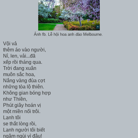
Ảnh fb. Lễ hội hoa anh đào Melbourne.
Vội vả
thêm áo vào người,
Nỉ, len, vải...đã
xếp rồi tháng qua.
Trời đang xuân
muôn sắc hoa,
Nắng vàng đùa cợt
những tòa lộ thiên.
Không gian bóng hợp
như Thiền,
Phút giây hoán vị
một miền nổi trôi.
Lạnh tôi
se thắt lòng rồi,
Lạnh người tôi biết
ngậm ngùi vì đâu!