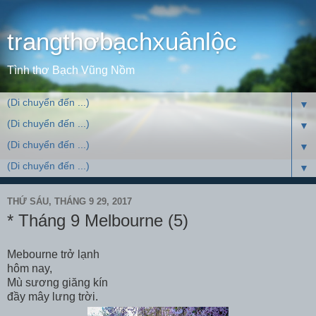
trangthơbạchxuânlộc
Tình thơ Bạch Vũng Nồm
▼
▼
▼
▼
THỨ SÁU, THÁNG 9 29, 2017
* Tháng 9 Melbourne (5)
Mebourne trở lạnh
hôm nay,
Mù sương giăng kín
đầy mây lưng trời.