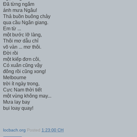
Đã từng ngắm
ánh mưa Ngâu!
Thả buồn buông chảy
qua cầu Ngân giang.
Em từ ...
một bước lỡ làng,
Thôi mơ dẫu chỉ
võ vàn ... mơ thôi.
Đời rồi
một kiếp đơn côi,
Có xuân cũng vậy
đông rồi cũng xong!
Melbourne
trời ít ngày trong,
Cực Nam thời tiết
một vùng không may...
Mưa lay bay
bụi loay quay!
locbach.org
Posted
1:23:00 CH