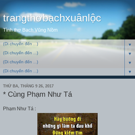
trangthơbạchxuânlộc
Tình thơ Bạch Vũng Nồm
▼
▼
▼
▼
THỨ BA, THÁNG 9 26, 2017
* Cùng Phạm Như Tá
Phạm Như Tá :