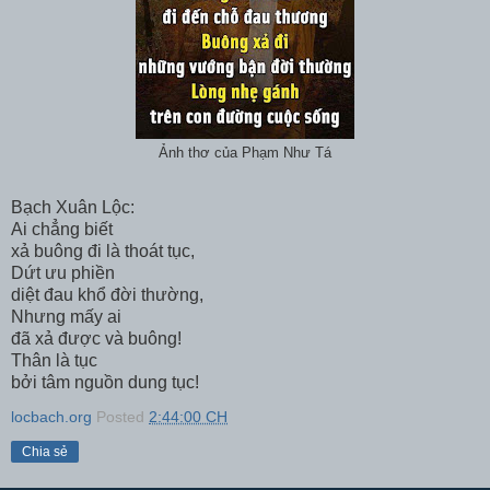
Ảnh thơ của Phạm Như Tá
Bạch Xuân Lộc:
Ai chẳng biết
xả buông đi là thoát tục,
Dứt ưu phiền
diệt đau khổ đời thường,
Nhưng mấy ai
đã xả được và buông!
Thân là tục
bởi tâm nguồn dung tục!
locbach.org
Posted
2:44:00 CH
Chia sẻ