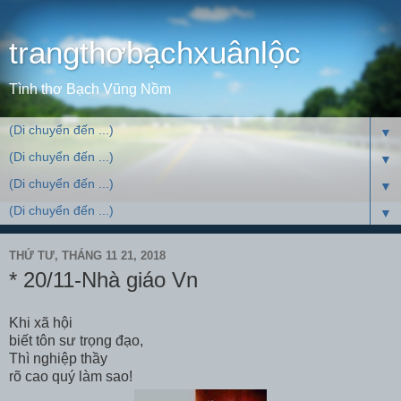
trangthơbạchxuânlộc
Tình thơ Bạch Vũng Nồm
▼
▼
▼
▼
THỨ TƯ, THÁNG 11 21, 2018
* 20/11-Nhà giáo Vn
Khi xã hội
biết tôn sư trọng đạo,
Thì nghiệp thầy
rõ cao quý làm sao!