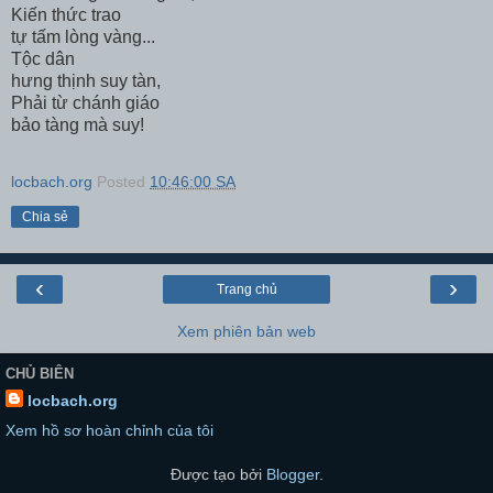
Kiến thức trao
tự tấm lòng vàng...
Tộc dân
hưng thịnh suy tàn,
Phải từ chánh giáo
bảo tàng mà suy!
locbach.org
Posted
10:46:00 SA
Chia sẻ
‹
›
Trang chủ
Xem phiên bản web
CHỦ BIÊN
locbach.org
Xem hồ sơ hoàn chỉnh của tôi
Được tạo bởi
Blogger
.