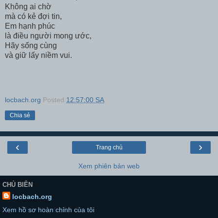
Không ai chờ
mà có kẻ đợi tin,
Em hạnh phúc
là điều người mong ước,
Hãy sống cùng
và giữ lấy niềm vui.
locbach.org
Posted
12:57:00 SA
Chia sẻ
‹
›
Trang chủ
Xem phiên bản web
CHỦ BIÊN
locbach.org
Xem hồ sơ hoàn chỉnh của tôi