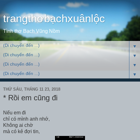
trangthơbạchxuânlộc
Tình thơ Bạch Vũng Nồm
▼
▼
▼
▼
THỨ SÁU, THÁNG 11 23, 2018
* Rồi em cũng đi
Nếu em đi
chỉ có mình anh nhớ,
Không ai chờ
mà có kẻ đợi tin,