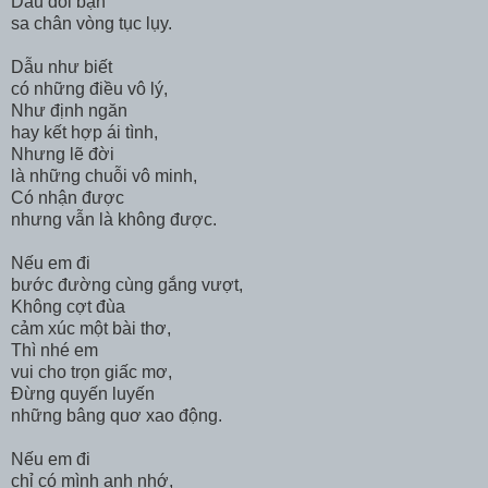
Dẫu đôi bận
sa chân vòng tục lụy.
Dẫu như biết
có những điều vô lý,
Như định ngăn
hay kết hợp ái tình,
Nhưng lẽ đời
là những chuỗi vô minh,
Có nhận được
nhưng vẫn là không được.
Nếu em đi
bước đường cùng gắng vượt,
Không cợt đùa
cảm xúc một bài thơ,
Thì nhé em
vui cho trọn giấc mơ,
Đừng quyến luyến
những bâng quơ xao động.
Nếu em đi
chỉ có mình anh nhớ,