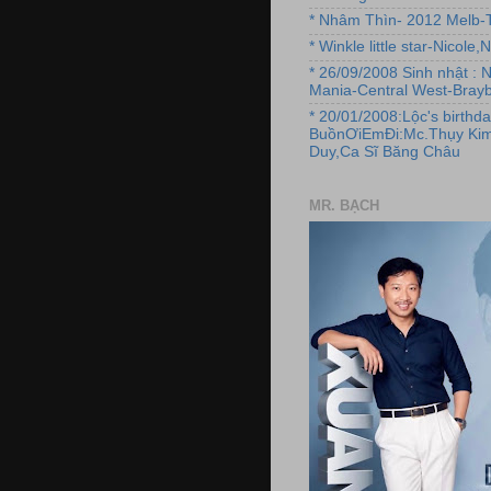
* Nhâm Thìn- 2012 Melb-T
* Winkle little star-Nicole
* 26/09/2008 Sinh nhật : 
Mania-Central West-Brayb
* 20/01/2008:Lộc's birthda
BuồnƠiEmĐi:Mc.Thụy Kim
Duy,Ca Sĩ Băng Châu
MR. BẠCH