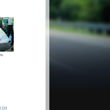
ng.
0 CH