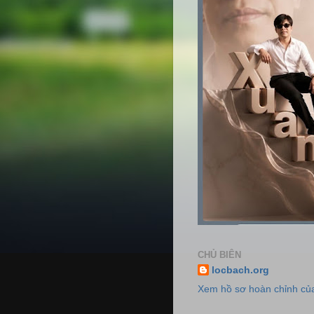
CHỦ BIÊN
locbach.org
Xem hồ sơ hoàn chỉnh của