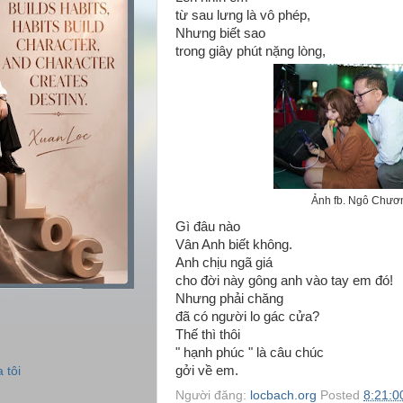
từ sau lưng là vô phép,
Nhưng biết sao
trong giây phút nặng lòng,
Ảnh fb. Ngô Chươ
Gì đâu nào
Vân Anh biết không.
Anh chịu ngã giá
cho đời này gông anh vào tay em đó!
Nhưng phải chăng
đã có người lo gác cửa?
Thế thì thôi
" hạnh phúc " là câu chúc
gởi về em.
 tôi
Người đăng:
locbach.org
Posted
8:21:0