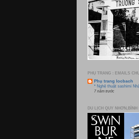
PHỤ TRANG : EMAILS CH
Phụ trang locbach
* Nghệ thuật sashimi Nh
7 năm trước
DU LỊCH QUY NHƠN,BÌNH 