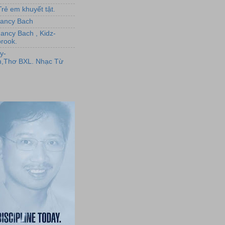
rẻ em khuyết tật.
,Nancy Bach
Nancy Bach , Kidz-
rook.
y-
,Thơ BXL. Nhạc Từ