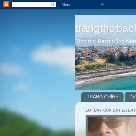
trangthơbạc
Tình thơ Bạch Vũng Nồ
TRANG CHÍNH
DV
LỜI DẠY CỦA ĐẠT LA LẠT