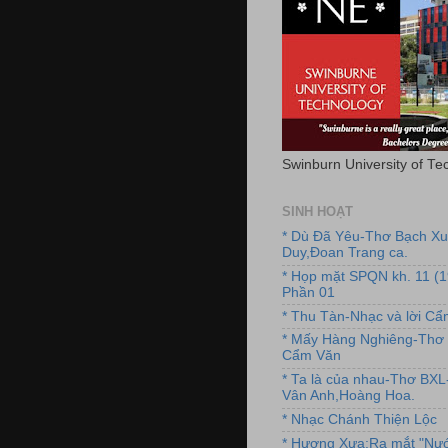
Swinburn University of Te
SINH HOẠT
* Dù Đã Yêu-Thơ Bạch X
Duy,Đoan Trang ca.
* Họp mặt SPQN kh. 11 (
Phần 01
* Thu Tàn-Nhạc và lời C
* Mấy Hàng Nghiêng-Thơ 
Cẩm Văn
* Ta là của nhau-Thơ BX
Vân Anh,Hoàng Hoa.
* Nhạc Chánh Thiện Lộc
* Hương Xưa:Ra mắt "Nướ