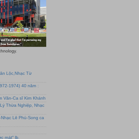
chnology.
uân Lộc,Nhạc Từ
1972-1974) 40 năm :
ẩm Văn-Ca sĩ Kim Khánh
Lý Thừa Nghiệp, Nhạc
L-Nhạc Lê Phú-Song ca
c mát" lb.