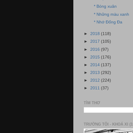
* Bóng xuân
* Những màu xanh
* Nhớ Đống Đa
►
2018
(118)
►
2017
(105)
►
2016
(97)
►
2015
(176)
►
2014
(137)
►
2013
(292)
►
2012
(224)
►
2011
(37)
TÌM THƠ
TRƯỜNG TÔI - KHOÁ XI (1