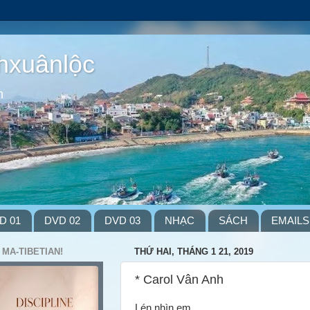
hxuânlộc
m
D 01
DVD 02
DVD 03
NHẠC
SÁCH
EMAILS
 MA-TIBETIAN!
THỨ HAI, THÁNG 1 21, 2019
* Carol Vân Anh
Lén nhìn em