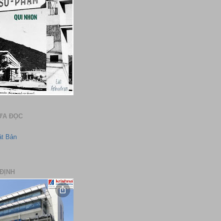
ƯA ĐỌC
ật Bản
ĐỊNH