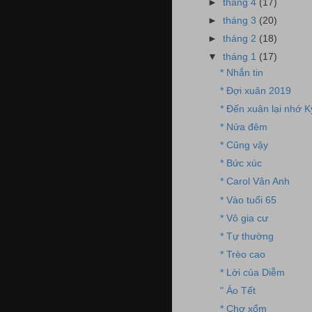
►
tháng 4
(17)
►
tháng 3
(20)
►
tháng 2
(18)
▼
tháng 1
(17)
* Nhắn tin
* Đợi xuân 2019
* Đến xuân lại nhớ 
* Nửa đêm
* Cũng vậy
* Bức xúc
* Carol Vân Anh
* Vào tuổi 65
* Vô gia cư
* Tự thường
* Trèo cao
* Lời của Diễm
" Áo Tết
* Chợ xổm