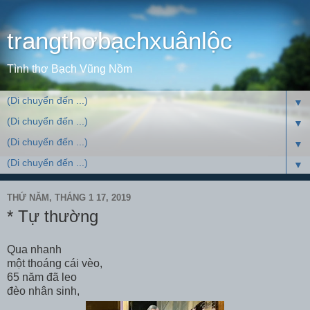
trangthơbạchxuânlộc
Tình thơ Bạch Vũng Nồm
▼
▼
▼
▼
THỨ NĂM, THÁNG 1 17, 2019
* Tự thường
Qua nhanh
một thoáng cái vèo,
65 năm đã leo
đèo nhân sinh,