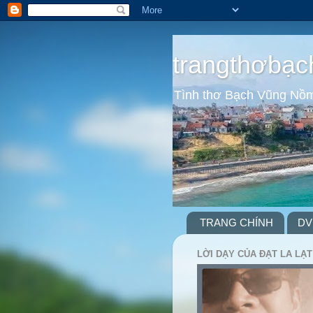
trangthơbạc
Tình thơ Bạch Vũng Nồ
TRANG CHÍNH
DV
LỜI DẠY CỦA ĐẠT LA LẠT