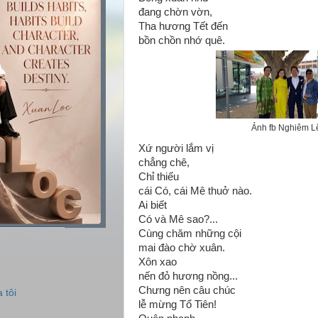
đang chờn vờn,
Tha hương Tết đến
bồn chồn nhớ quê.
Ảnh fb Nghiêm L
Xứ người lắm vị
chẳng chê,
Chỉ thiếu
cái Có, cái Mê thuở nào.
Ai biết
Có và Mê sao?...
Cùng chăm những cội
mai đào chờ xuân.
Xôn xao
nến đỏ hương nồng...
Chưng nên câu chúc
 tôi
lễ mừng Tổ Tiên!