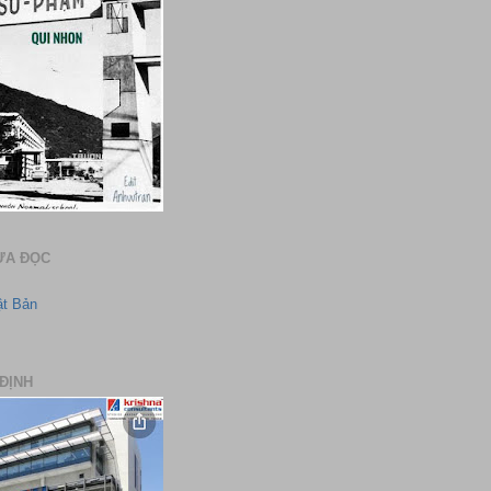
ƯA ĐỌC
ật Bản
ĐỊNH