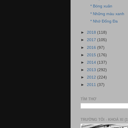
* Bóng xuân
* Những màu xanh
* Nhớ Đống Đa
►
2018
(118)
►
2017
(105)
►
2016
(97)
►
2015
(176)
►
2014
(137)
►
2013
(292)
►
2012
(224)
►
2011
(37)
TÌM THƠ
TRƯỜNG TÔI - KHOÁ XI (1