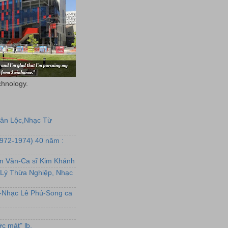
chnology.
uân Lộc,Nhạc Từ
1972-1974) 40 năm :
ẩm Văn-Ca sĩ Kim Khánh
Lý Thừa Nghiệp, Nhạc
L-Nhạc Lê Phú-Song ca
c mát" lb.