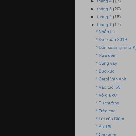
►
tháng 4
(17)
►
tháng 3
(20)
►
tháng 2
(18)
▼
tháng 1
(17)
* Nhắn tin
* Đợi xuân 2019
* Đến xuân lại nhớ 
* Nửa đêm
* Cũng vậy
* Bức xúc
* Carol Vân Anh
* Vào tuổi 65
* Vô gia cư
* Tự thường
* Trèo cao
* Lời của Diễm
" Áo Tết
* Chợ xổm