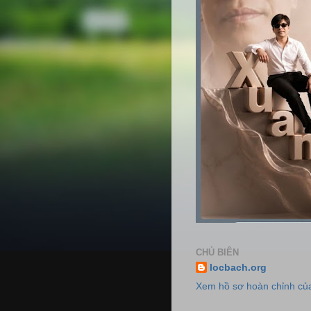
CHỦ BIÊN
locbach.org
Xem hồ sơ hoàn chỉnh của