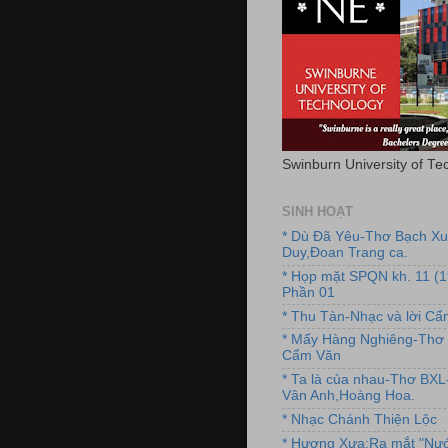
Swinburn University of Te
SINH HOẠT
* Dù Đã Yêu-Thơ Bạch X
Duy,Đoan Trang ca.
* Họp mặt SPQN kh. 11 (
Phần 01
* Thu Tàn-Nhạc và lời C
* Mấy Hàng Nghiêng-Thơ 
Cẩm Văn
* Ta là của nhau-Thơ BX
Vân Anh,Hoàng Hoa.
* Nhạc Chánh Thiện Lộc
* Hương Xưa:Ra mắt "Nướ