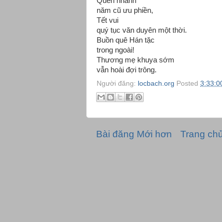
Quên nhanh
năm cũ ưu phiền,
Tết vui
quý tục văn duyên một thời.
Buồn quê Hán tặc
trong ngoài!
Thương mẹ khuya sớm
vẫn hoài đợi trông.
Người đăng:
locbach.org
Posted
3:33:0
Bài đăng Mới hơn
Trang ch