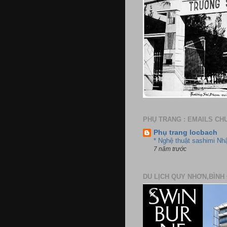
PHỤ TRANG : EMAILS CH
Phụ trang locbach
* Nghệ thuật sashimi Nh
7 năm trước
DU LỊCH QUY NHƠN,BÌNH 