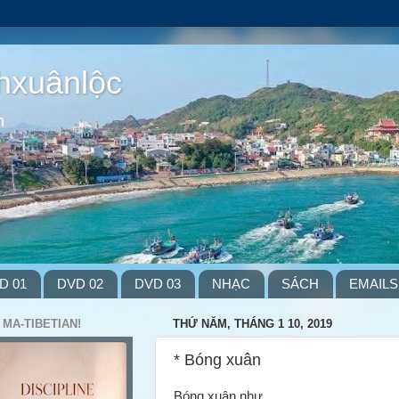
hxuânlộc
m
D 01
DVD 02
DVD 03
NHẠC
SÁCH
EMAILS
 MA-TIBETIAN!
THỨ NĂM, THÁNG 1 10, 2019
* Bóng xuân
Bóng xuân như