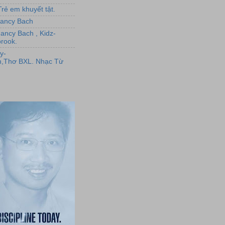
rẻ em khuyết tật.
,Nancy Bach
Nancy Bach , Kidz-
rook.
y-
,Thơ BXL. Nhạc Từ