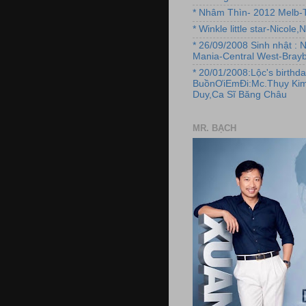
* Nhâm Thìn- 2012 Melb-T
* Winkle little star-Nicole
* 26/09/2008 Sinh nhật : 
Mania-Central West-Brayb
* 20/01/2008:Lộc's birthda
BuồnƠiEmĐi:Mc.Thụy Kim
Duy,Ca Sĩ Băng Châu
MR. BẠCH