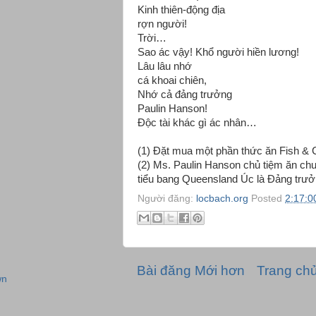
Kinh thiên-động địa
rợn người!
Trời…
Sao ác vậy! Khổ người hiền lương!
Lâu lâu nhớ
cá khoai chiên,
Nhớ cả đảng trưởng
Paulin Hanson!
Độc tài khác gì ác nhân…
(1) Đặt mua một phần thức ăn Fish & 
(2) Ms. Paulin Hanson chủ tiệm ăn ch
tiểu bang Queensland Úc là Đảng trư
Người đăng:
locbach.org
Posted
2:17:0
Bài đăng Mới hơn
Trang ch
wn