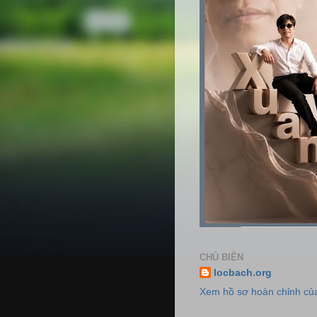
CHỦ BIÊN
locbach.org
Xem hồ sơ hoàn chỉnh của