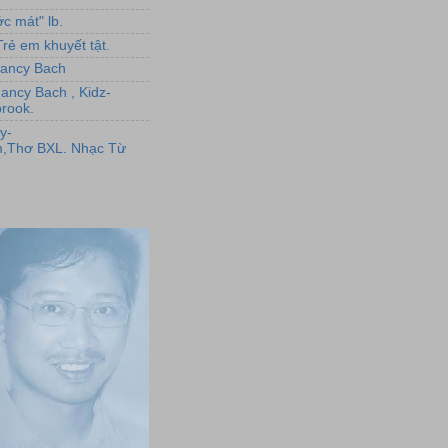
c mát" lb.
rẻ em khuyết tật.
,Nancy Bach
Nancy Bach , Kidz-
rook.
y-
,Thơ BXL. Nhạc Từ