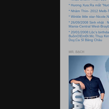
* Hương Xưa:Ra mắt "Nướ
* Nhâm Thìn- 2012 Melb-T
* Winkle little star-Nicole
* 26/09/2008 Sinh nhật : 
Mania-Central West-Brayb
* 20/01/2008:Lộc's birthda
BuồnƠiEmĐi:Mc.Thụy Kim
Duy,Ca Sĩ Băng Châu
MR. BẠCH