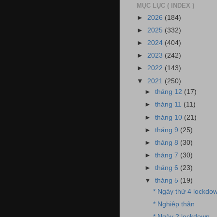
MỤC LỤC ( INDEX )
►
2026
(184)
►
2025
(332)
►
2024
(404)
►
2023
(242)
►
2022
(143)
▼
2021
(250)
►
tháng 12
(17)
►
tháng 11
(11)
►
tháng 10
(21)
►
tháng 9
(25)
►
tháng 8
(30)
►
tháng 7
(30)
►
tháng 6
(23)
▼
tháng 5
(19)
* Ngày thứ 4 lockdo
* Nghiệp thân
* Ngày 2 lockdown