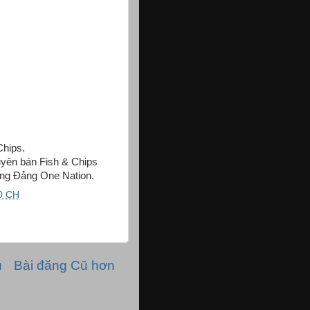
Chips.
uyên bán Fish & Chips
ởng Đảng One Nation.
0 CH
ủ
Bài đăng Cũ hơn