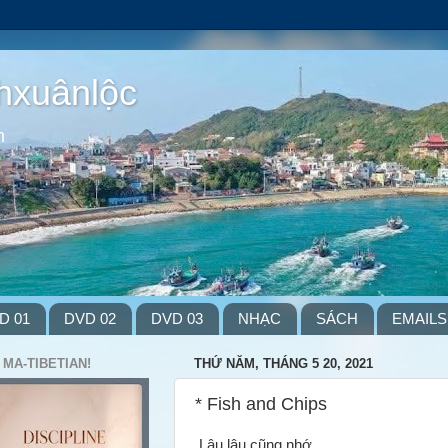
hxuânlộc
m
D 01
DVD 02
DVD 03
NHẠC
SÁCH
EMAILS
 MA-TIBETIAN!
THỨ NĂM, THÁNG 5 20, 2021
* Fish and Chips
Lâu lâu cũng nhớ