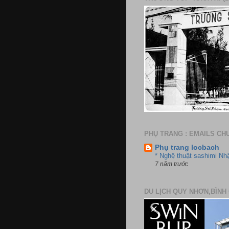
PHỤ TRANG : EMAILS CH
Phụ trang locbach
* Nghệ thuật sashimi Nh
7 năm trước
DU LỊCH QUY NHƠN,BÌNH 