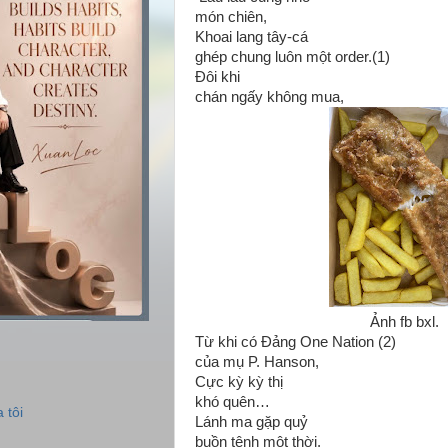
món chiên,
Khoai lang tây-cá
ghép chung luôn một order.(1)
Đôi khi
chán ngấy không mua,
Ảnh fb bxl.
Từ khi có Đảng One Nation (2)
của mụ P. Hanson,
Cực kỳ kỳ thị
khó quên…
 tôi
Lánh ma gặp quỷ
buồn tênh một thời.