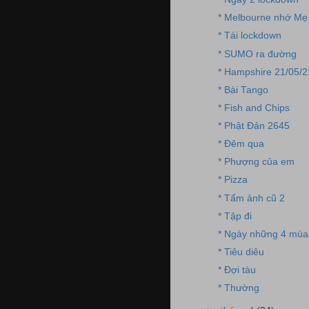
* Melbourne nhớ Mẹ
* Tái lockdown
* SUMO ra đường
* Hampshire 21/05/2
* Bài Tango
* Fish and Chips
* Phật Đản 2645
* Đêm qua
* Phượng của em
* Pizza
* Tấm ảnh cũ 2
* Tập đi
* Ngày những 4 mùa
* Tiêu diêu
* Đợi tàu
* Thường