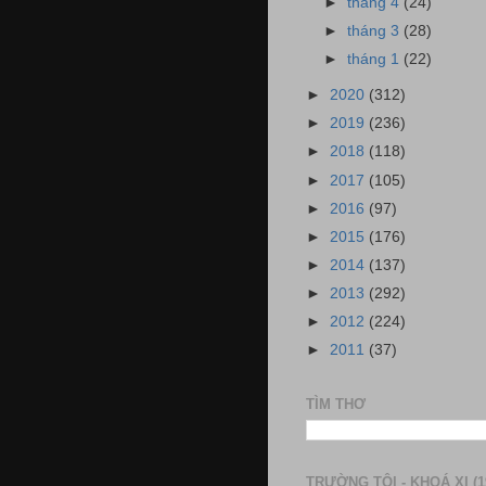
►
tháng 4
(24)
►
tháng 3
(28)
►
tháng 1
(22)
►
2020
(312)
►
2019
(236)
►
2018
(118)
►
2017
(105)
►
2016
(97)
►
2015
(176)
►
2014
(137)
►
2013
(292)
►
2012
(224)
►
2011
(37)
TÌM THƠ
TRƯỜNG TÔI - KHOÁ XI (1