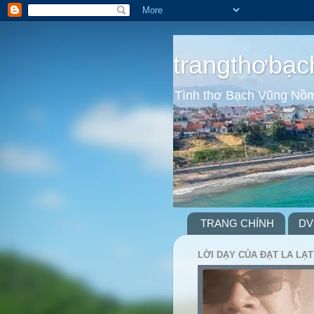
trangthơbạc
Tình thơ Bạch Vũng Nồ
TRANG CHÍNH
DV
LỜI DẠY CỦA ĐẠT LA LẠT