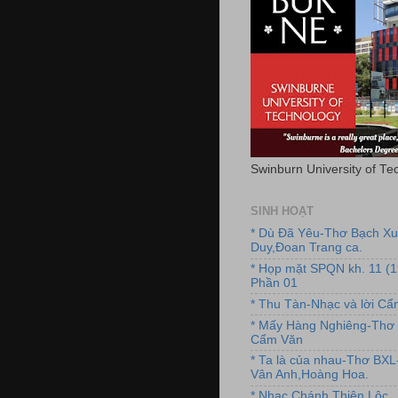
Swinburn University of Te
SINH HOẠT
* Dù Đã Yêu-Thơ Bạch X
Duy,Đoan Trang ca.
* Họp mặt SPQN kh. 11 (
Phần 01
* Thu Tàn-Nhạc và lời C
* Mấy Hàng Nghiêng-Thơ 
Cẩm Văn
* Ta là của nhau-Thơ BX
Vân Anh,Hoàng Hoa.
* Nhạc Chánh Thiện Lộc