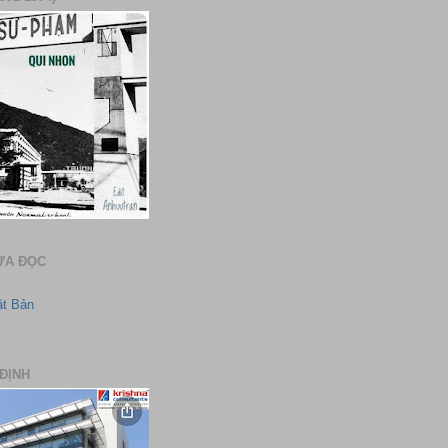
ƯA ĐỌC
ật Bản
ĐỊNH