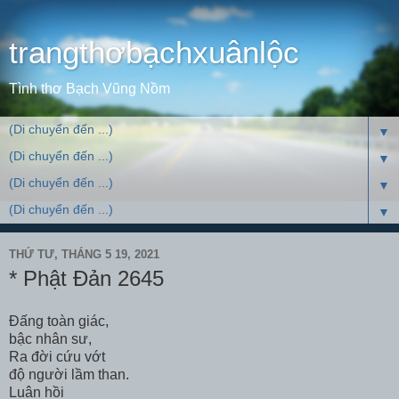
trangthơbạchxuânlộc
Tình thơ Bạch Vũng Nồm
▼
▼
▼
▼
THỨ TƯ, THÁNG 5 19, 2021
* Phật Đản 2645
Đấng toàn giác,
bậc nhân sư,
Ra đời cứu vớt
độ người lầm than.
Luân hồi