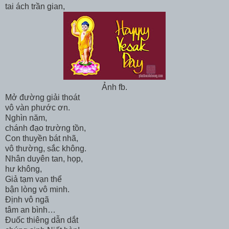
tai ách trần gian,
Ảnh fb.
Mở đường giải thoát
vô vàn phước ơn.
Nghìn năm,
chánh đạo trường tồn,
Con thuyền bát nhã,
vô thường, sắc không.
Nhân duyên tan, họp,
hư không,
Giả tạm vạn thể
bận lòng vô minh.
Định vô ngã
tâm an bình…
Đuốc thiêng dẫn dắt