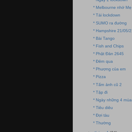
* Melbourne nhớ Mẹ
* Tái lockdown
* SUMO ra đường
* Hampshire 21/05/2
* Bài Tango
* Fish and Chips
* Phật Đản 2645
* Đêm qua
* Phượng của em
* Pizza
* Tấm ảnh cũ 2
* Tập đi
* Ngày những 4 mùa
* Tiêu diêu
* Đợi tàu
* Thường