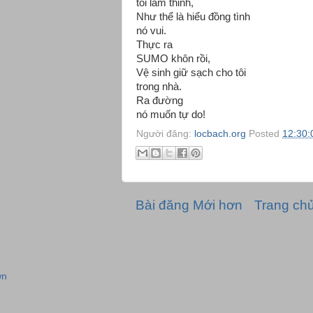
tôi làm thinh,
Như thể là hiểu đồng tình
nó vui.
Thực ra
SUMO khôn rồi,
Vệ sinh giữ sạch cho tôi
trong nhà.
Ra đường
nó muốn tự do!
Người đăng:
locbach.org
Posted
12:30:
Bài đăng Mới hơn
Trang ch
wn