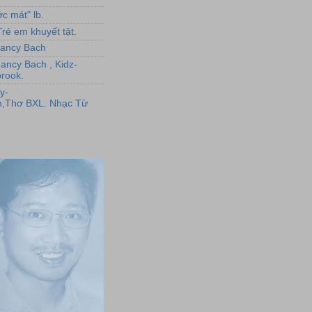
c mát" lb.
rẻ em khuyết tật.
,Nancy Bach
Nancy Bach , Kidz-
rook.
y-
,Thơ BXL. Nhạc Từ