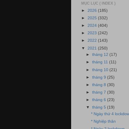
MỤC LỤC ( INDEX )
►
2026
(185)
►
2025
(332)
►
2024
(404)
►
2023
(242)
►
2022
(143)
▼
2021
(250)
►
tháng 12
(17)
►
tháng 11
(11)
►
tháng 10
(21)
►
tháng 9
(25)
►
tháng 8
(30)
►
tháng 7
(30)
►
tháng 6
(23)
▼
tháng 5
(19)
* Ngày thứ 4 lockdo
* Nghiệp thân
* Ngày 2 lockdown