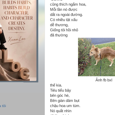
cũng thích ngắm hoa,
Mỗi lần nó được
dắt ra ngoài đường.
Có nhiều tật xấu
dễ thương,
Giống tôi hồi nhỏ
đã thường
Ảnh fb bxl
thế kia.
Tiêu tiểu bậy
bên góc hè,
Bên giàn dâm bụt
chậu hoa um tùm.
 tôi
Nó quắt nhìn