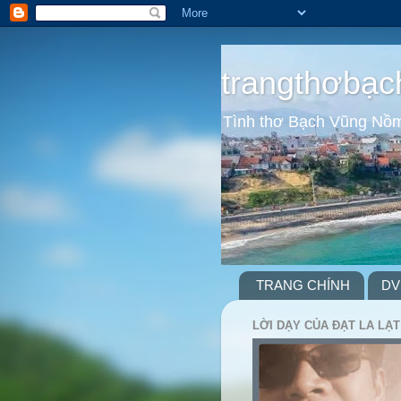
trangthơbạc
Tình thơ Bạch Vũng Nồ
TRANG CHÍNH
DV
LỜI DẠY CỦA ĐẠT LA LẠT