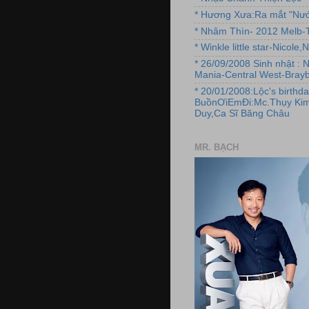
* Hương Xưa:Ra mắt "Nướ
* Nhâm Thìn- 2012 Melb-T
* Winkle little star-Nicole
* 26/09/2008 Sinh nhật : 
Mania-Central West-Brayb
* 20/01/2008:Lộc's birthda
BuồnƠiEmĐi:Mc.Thụy Kim
Duy,Ca Sĩ Băng Châu
MR. BẠCH