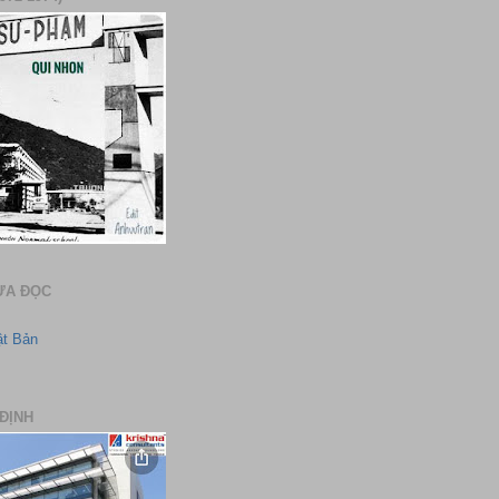
ƯA ĐỌC
ật Bản
ĐỊNH