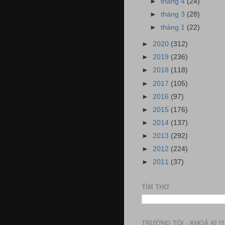
►
tháng 4
(24)
►
tháng 3
(28)
►
tháng 1
(22)
►
2020
(312)
►
2019
(236)
►
2018
(118)
►
2017
(105)
►
2016
(97)
►
2015
(176)
►
2014
(137)
►
2013
(292)
►
2012
(224)
►
2011
(37)
TÌM THƠ
TRƯỜNG TÔI - KHOÁ XI (1