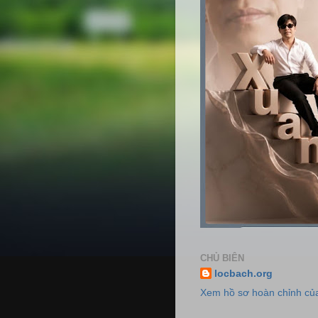
CHỦ BIÊN
locbach.org
Xem hồ sơ hoàn chỉnh của