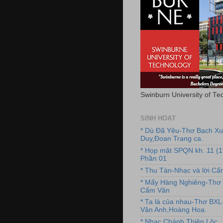
Swinburn University of Te
SINH HOẠT
* Dù Đã Yêu-Thơ Bạch X
Duy,Đoan Trang ca.
* Họp mặt SPQN kh. 11 (
Phần 01
* Thu Tàn-Nhạc và lời C
* Mấy Hàng Nghiêng-Thơ 
Cẩm Văn
* Ta là của nhau-Thơ BX
Vân Anh,Hoàng Hoa.
* Nhạc Chánh Thiện Lộc