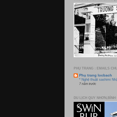
PHỤ TRANG : EMAILS CH
Phụ trang locbach
* Nghệ thuật sashimi Nh
7 năm trước
DU LỊCH QUY NHƠN,BÌNH 