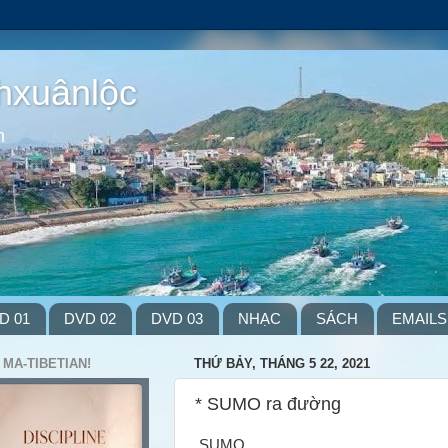
hxuânlộc
m
D 01
DVD 02
DVD 03
NHẠC
SÁCH
EMAILS
 MA-TIBETIAN!
THỨ BẢY, THÁNG 5 22, 2021
* SUMO ra đường
SUMO