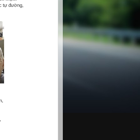
c tự đường,
n,
…
,