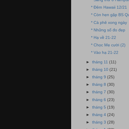
* Đêm Hawaii 12/21
* Còn hẹn gặp BS Q
* Cà phê xong ngày
* Những số đo đẹp
* Hạ về 21-22
* Chọc Mẹ cười (2)
* Vào hạ 21-22
►
tháng 11
(11)
►
tháng 10
(21)
►
tháng 9
(25)
►
tháng 8
(30)
►
tháng 7
(30)
►
tháng 6
(23)
►
tháng 5
(19)
►
tháng 4
(24)
►
tháng 3
(28)