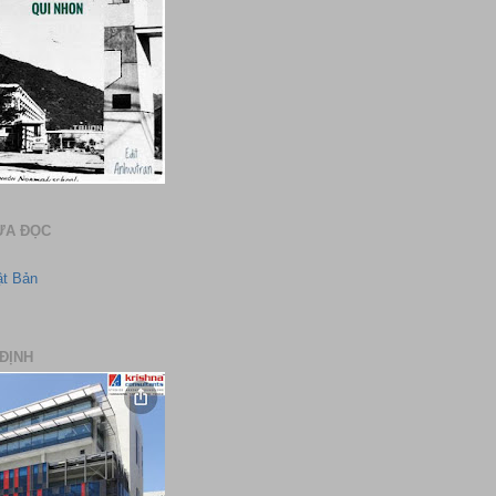
ƯA ĐỌC
ật Bản
ĐỊNH