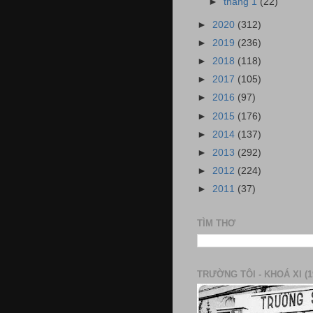
►
tháng 1
(22)
►
2020
(312)
►
2019
(236)
►
2018
(118)
►
2017
(105)
►
2016
(97)
►
2015
(176)
►
2014
(137)
►
2013
(292)
►
2012
(224)
►
2011
(37)
TÌM THƠ
TRƯỜNG TÔI - KHOÁ XI (1