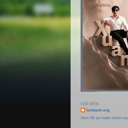
CHỦ BIÊN
locbach.org
Xem hồ sơ hoàn chỉnh của