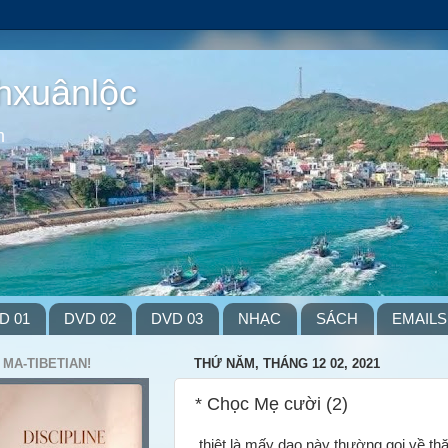
hxuânlộc
m
D 01
DVD 02
DVD 03
NHẠC
SÁCH
EMAILS
 MA-TIBETIAN!
THỨ NĂM, THÁNG 12 02, 2021
* Chọc Mẹ cười (2)
thiệt là mấy dạo này thường gọi về 