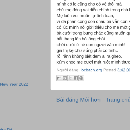
mình có lo cũng cho có vẻ thôi mà
chứ mẹ đóng vai diễn chính trong nhà
Mẹ luôn vui muốn tự tính toan,
vì đã phân công con cháu bà vẫn còn
có lúc mình nói giới thiệu cho mẹ một 
bà cười trong bụng chắc cũng muốn qu
bắt thang lên hỏi ông chời…
chời cười ừ hé con người văn minh!
già thị kệ chứ sống phải có tình…
rỗi rảnh không biết đem ai ra ghẹo,
xúm chọc mẹ cười mát ruột mình thư
Người đăng:
locbach.org
Posted
3:42:0
 New Year 2022
Bài đăng Mới hơn
Trang ch
ire Rd