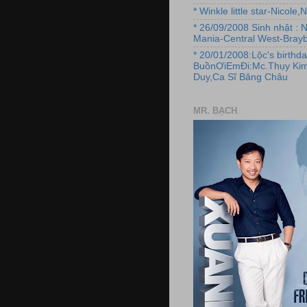
* Winkle little star-Nicole
* 26/09/2008 Sinh nhật : 
Mania-Central West-Brayb
* 20/01/2008:Lộc's birthda
BuồnƠiEmĐi:Mc.Thụy Kim
Duy,Ca Sĩ Băng Châu
MR. BẠCH