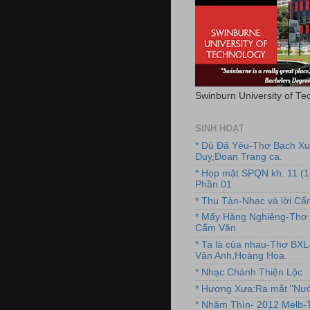
Swinburn University of Te
SINH HOẠT
* Dù Đã Yêu-Thơ Bạch X
Duy,Đoan Trang ca.
* Họp mặt SPQN kh. 11 (
Phần 01
* Thu Tàn-Nhạc và lời C
* Mấy Hàng Nghiêng-Thơ 
Cẩm Văn
* Ta là của nhau-Thơ BX
Vân Anh,Hoàng Hoa.
* Nhạc Chánh Thiện Lộc
* Hương Xưa:Ra mắt "Nướ
* Nhâm Thìn- 2012 Melb-T