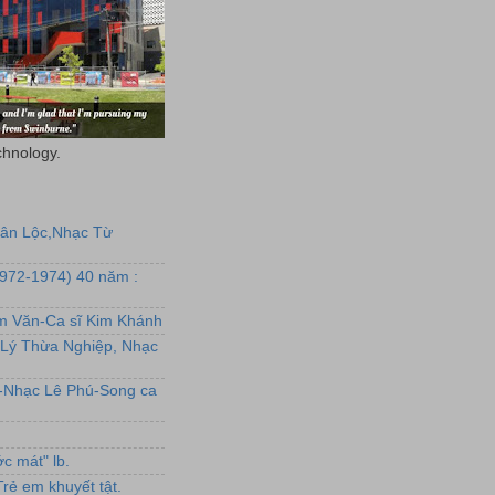
chnology.
uân Lộc,Nhạc Từ
1972-1974) 40 năm :
ẩm Văn-Ca sĩ Kim Khánh
Lý Thừa Nghiệp, Nhạc
L-Nhạc Lê Phú-Song ca
c mát" lb.
rẻ em khuyết tật.