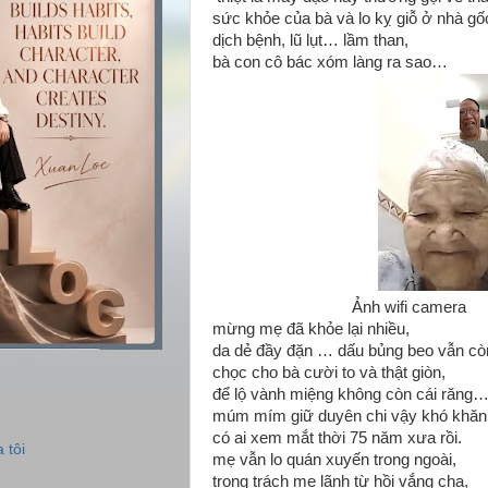
sức khỏe của bà và lo kỵ giỗ ở nhà gố
dịch bệnh, lũ lụt… lầm than,
bà con cô bác xóm làng ra sao…
Ảnh wifi camera
mừng mẹ đã khỏe lại nhiều,
da dẻ đầy đặn … dấu bủng beo vẫn cò
chọc cho bà cười to và thật giòn,
để lộ vành miệng không còn cái răng
múm mím giữ duyên chi vậy khó khăn
có ai xem mắt thời 75 năm xưa rồi.
 tôi
mẹ vẫn lo quán xuyến trong ngoài,
trọng trách mẹ lãnh từ hồi vắng cha,