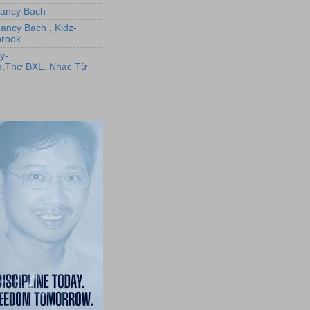
,Nancy Bach
Nancy Bach , Kidz-
rook.
y-
,Thơ BXL. Nhạc Từ