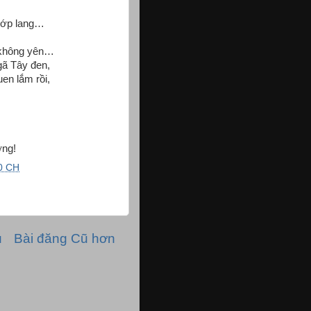
 lớp lang…
 không yên…
gã Tây đen,
en lắm rồi,
ơng!
0 CH
ủ
Bài đăng Cũ hơn