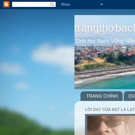
trangthơbạc
Tình thơ Bạch Vũng Nồ
TRANG CHÍNH
DV
LỜI DẠY CỦA ĐẠT LA LẠT