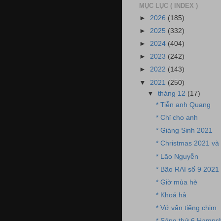
MỤC LỤC ( INDEX )
►
2026
(185)
►
2025
(332)
►
2024
(404)
►
2023
(242)
►
2022
(143)
▼
2021
(250)
▼
tháng 12
(17)
* Tiễn anh Quang
* Chỉ cho anh
* Giáng Sinh 2021
* Christmas 2021 và
* Lão Nguyễn
* Bão RAI số 9 2021
* Giờ mùa hè
* Khoá hả
* Vớ vẩn tiếng chim
* Sáng thứ 6 Hampsh