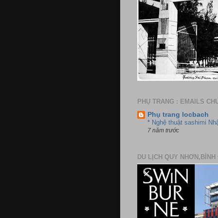
PHỤ TRANG : EMAILS CH
Phụ trang locbach
* Nghệ thuật sashimi Nh
7 năm trước
DU LỊCH QUY NHƠN,BÌNH 