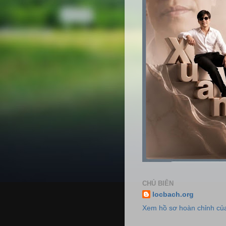
CHỦ BIÊN
locbach.org
Xem hồ sơ hoàn chỉnh của