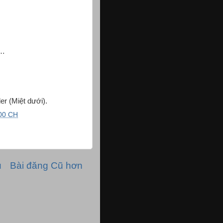
n…
r (Miệt dưới).
00 CH
ủ
Bài đăng Cũ hơn