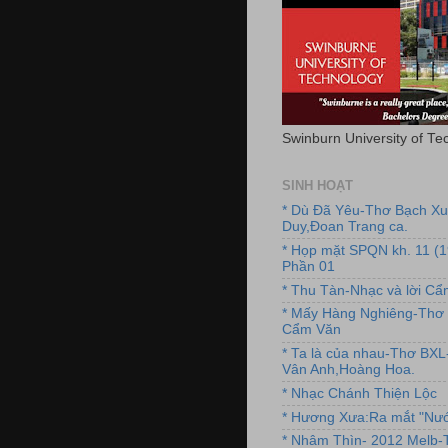
Swinburn University of Te
SINH HOẠT
* Dù Đã Yêu-Thơ Bạch X
Duy,Đoan Trang ca.
* Họp mặt SPQN kh. 11 (
Phần 01
* Thu Tàn-Nhạc và lời C
* Mấy Hàng Nghiêng-Thơ 
Cẩm Văn
* Ta là của nhau-Thơ BX
Vân Anh,Hoàng Hoa.
* Nhạc Chánh Thiện Lộc
* Hương Xưa:Ra mắt "Nướ
* Nhâm Thìn- 2012 Melb-T