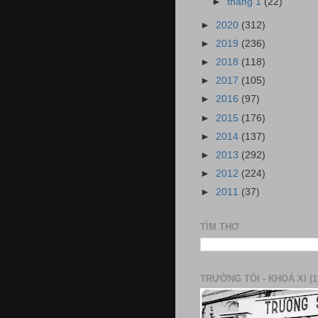
►
tháng 1
(22)
►
2020
(312)
►
2019
(236)
►
2018
(118)
►
2017
(105)
►
2016
(97)
►
2015
(176)
►
2014
(137)
►
2013
(292)
►
2012
(224)
►
2011
(37)
TÌM THƠ
TRƯỜNG TÔI - KHOÁ XI (1