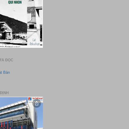
ƯA ĐỌC
ật Bản
ĐỊNH