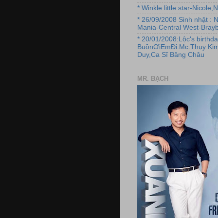
* Winkle little star-Nicole
* 26/09/2008 Sinh nhật : 
Mania-Central West-Brayb
* 20/01/2008:Lộc's birthda
BuồnƠiEmĐi:Mc.Thụy Kim
Duy,Ca Sĩ Băng Châu
MR. BẠCH