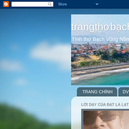
trangthơbạc
Tình thơ Bạch Vũng Nồ
TRANG CHÍNH
DV
LỜI DẠY CỦA ĐẠT LA LẠT