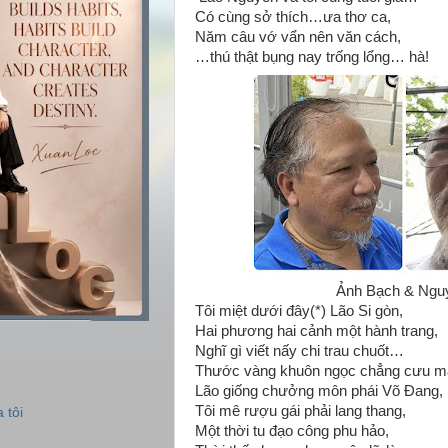
Có cùng sở thích…ưa thơ ca,
Năm câu vớ vẩn nên văn cách,
…thú thật bụng nay trống lổng… hà!
Ảnh Bạch & Ng
Tôi miệt dưới đây(*) Lão Si gòn,
Hai phương hai cảnh một hành trang,
Nghĩ gì viết nấy chi trau chuốt…
Thước vàng khuôn ngọc chẳng cưu m
Lão giống chưởng môn phái Võ Đang,
Tôi mê rượu gái phải lang thang,
 tôi
Một thời tu đạo công phu hảo,