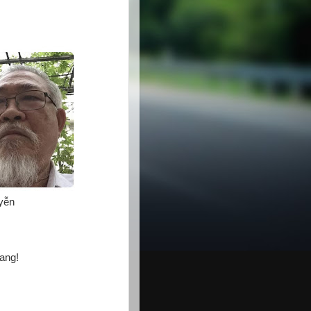
uyễn
ang!