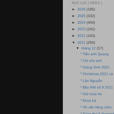
MỤC LỤC ( INDEX )
►
2026
(185)
►
2025
(332)
►
2024
(404)
►
2023
(242)
►
2022
(143)
▼
2021
(250)
▼
tháng 12
(17)
* Tiễn anh Quang
* Chỉ cho anh
* Giáng Sinh 2021
* Christmas 2021 và
* Lão Nguyễn
* Bão RAI số 9 2021
* Giờ mùa hè
* Khoá hả
* Vớ vẩn tiếng chim
* Sáng thứ 6 Hampsh