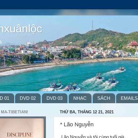
hxuânlộc
m
D 01
DVD 02
DVD 03
NHẠC
SÁCH
EMAILS
 MA-TIBETIAN!
THỨ BA, THÁNG 12 21, 2021
* Lão Nguyễn
Lão Nguyễn và tôi cùng tuổi già…