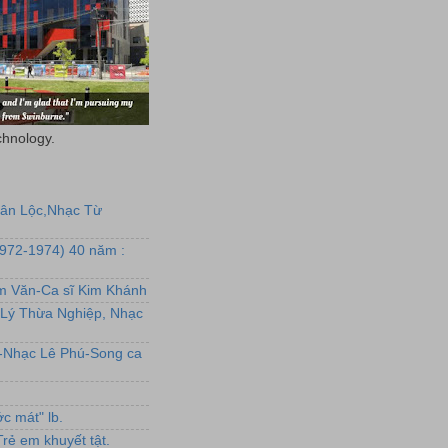
chnology.
uân Lộc,Nhạc Từ
1972-1974) 40 năm :
ẩm Văn-Ca sĩ Kim Khánh
Lý Thừa Nghiệp, Nhạc
L-Nhạc Lê Phú-Song ca
c mát" lb.
rẻ em khuyết tật.