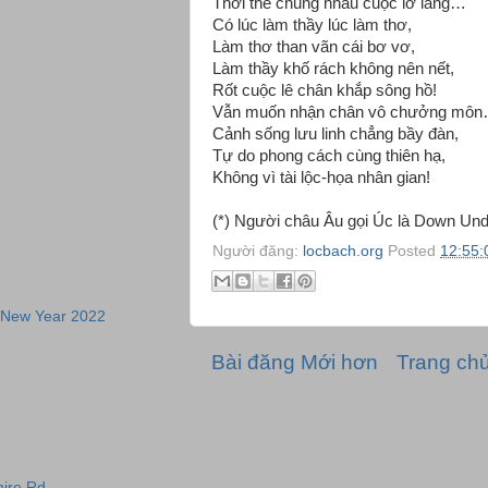
Thời thế chung nhau cuộc lỡ làng…
Có lúc làm thầy lúc làm thơ,
Làm thơ than vãn cái bơ vơ,
Làm thầy khố rách không nên nết,
Rốt cuộc lê chân khắp sông hồ!
Vẫn muốn nhận chân vô chưởng mô
Cảnh sống lưu linh chẳng bầy đàn,
Tự do phong cách cùng thiên hạ,
Không vì tài lộc-họa nhân gian!
(*) Người châu Âu gọi Úc là Down Unde
Người đăng:
locbach.org
Posted
12:55:
 New Year 2022
Bài đăng Mới hơn
Trang ch
ire Rd