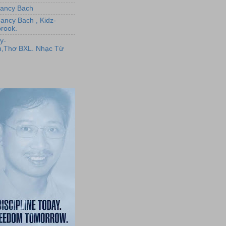
,Nancy Bach
Nancy Bach , Kidz-
rook.
y-
,Thơ BXL. Nhạc Từ