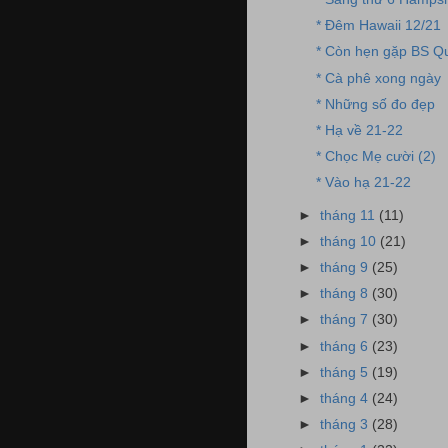
* Đêm Hawaii 12/21
* Còn hẹn gặp BS Q
* Cà phê xong ngày
* Những số đo đẹp
* Hạ về 21-22
* Chọc Mẹ cười (2)
* Vào hạ 21-22
►
tháng 11
(11)
►
tháng 10
(21)
►
tháng 9
(25)
►
tháng 8
(30)
►
tháng 7
(30)
►
tháng 6
(23)
►
tháng 5
(19)
►
tháng 4
(24)
►
tháng 3
(28)