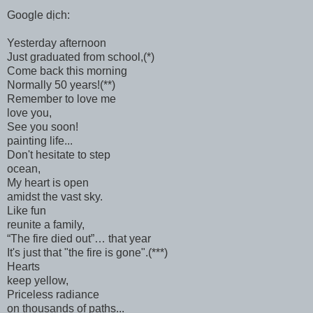
Google dịch:
Yesterday afternoon
Just graduated from school,(*)
Come back this morning
Normally 50 years!(**)
Remember to love me
love you,
See you soon!
painting life...
Don't hesitate to step
ocean,
My heart is open
amidst the vast sky.
Like fun
reunite a family,
“The fire died out”… that year
It's just that "the fire is gone".(***)
Hearts
keep yellow,
Priceless radiance
on thousands of paths...