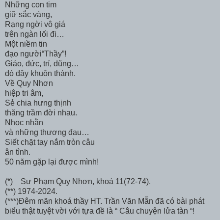
Những con tim
giữ sắc vàng,
Rạng ngời vô giá
trên ngàn lối đi…
Một niềm tin
đạo người“Thầy”!
Giáo, đức, trí, dũng…
đó đây khuôn thành.
Về Quy Nhơn
hiệp tri âm,
Sẻ chia hưng thịnh
thăng trầm đời nhau.
Nhọc nhằn
và những thương đau…
Siết chặt tay nắm tròn câu
ân tình.
50 năm gặp lại được mình!
(*) Sư Phạm Quy Nhơn, khoá 11(72-74).
(**) 1974-2024.
(***)Đêm mãn khoá thầy HT. Trần Văn Mẫn đã có bài phát
biểu thật tuyệt vời với tựa đề là “ Câu chuyện lửa tàn “!