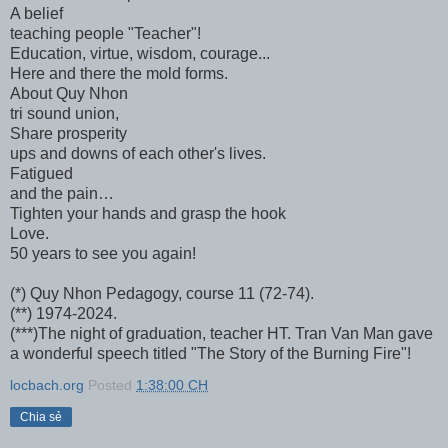
A belief
teaching people "Teacher"!
Education, virtue, wisdom, courage...
Here and there the mold forms.
About Quy Nhon
tri sound union,
Share prosperity
ups and downs of each other's lives.
Fatigued
and the pain…
Tighten your hands and grasp the hook
Love.
50 years to see you again!
(*) Quy Nhon Pedagogy, course 11 (72-74).
(**) 1974-2024.
(***)The night of graduation, teacher HT. Tran Van Man gave
a wonderful speech titled "The Story of the Burning Fire"!
locbach.org
Posted
1:38:00 CH
Chia sẻ