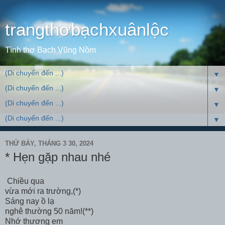
trangthơbạchxuânlộc
Tình thơ Bạch Vũng Nồm
▼
▼
▼
▼
THỨ BẢY, THÁNG 3 30, 2024
* Hẹn gặp nhau nhé
Chiều qua
vừa mới ra trường,(*)
Sáng nay ồ lạ
nghê thường 50 năm!(**)
Nhớ thương em