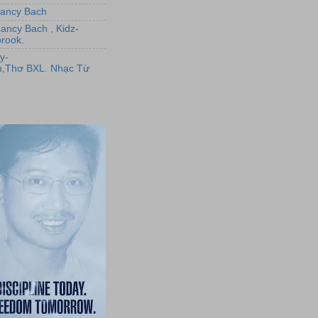
,Nancy Bach
Nancy Bach , Kidz-
rook.
y-
,Thơ BXL. Nhạc Từ