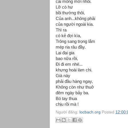
cái mông mới nhồi.
Lỡ có hư
bồi thường thôi,
Của anh...không phải
của người ngoài kia.
Thì ra
có kẻ đợi kìa,
Trông sang trọng lắm
mép ria râu đầy.
Lại đại gia
bao nữa rồi,
Đi đi em nhé...
khựng hoài làm chi.
Già này
phải đầu hàng ngay,
Không còn như thuở
đêm ngày bảy ba.
Bó tay thua
chịu rồi mà !
Người đăng:
locbach.org
Posted
12:00: