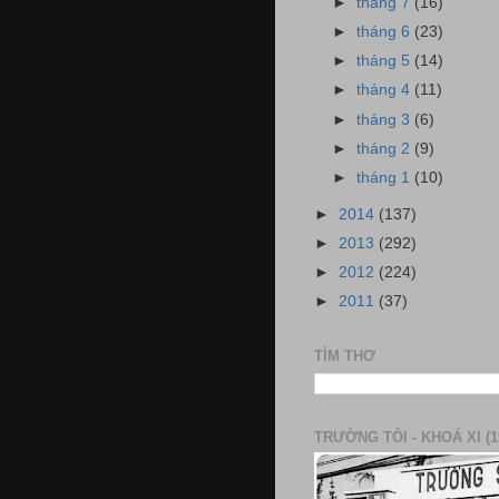
►
tháng 7
(16)
►
tháng 6
(23)
►
tháng 5
(14)
►
tháng 4
(11)
►
tháng 3
(6)
►
tháng 2
(9)
►
tháng 1
(10)
►
2014
(137)
►
2013
(292)
►
2012
(224)
►
2011
(37)
TÌM THƠ
TRƯỜNG TÔI - KHOÁ XI (1