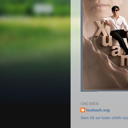
CHỦ BIÊN
locbach.org
Xem hồ sơ hoàn chỉnh của