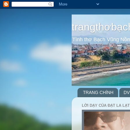
trangthơbạc
Tình thơ Bạch Vũng Nồ
TRANG CHÍNH
DV
LỜI DẠY CỦA ĐẠT LA LẠT