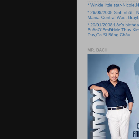
* Winkle little star-Nicole
* 26/09/2008 Sinh nhật : 
Mania-Central West-Brayb
* 20/01/2008:Lộc's birthda
BuồnƠiEmĐi:Mc.Thụy Kim
Duy,Ca Sĩ Băng Châu
MR. BẠCH