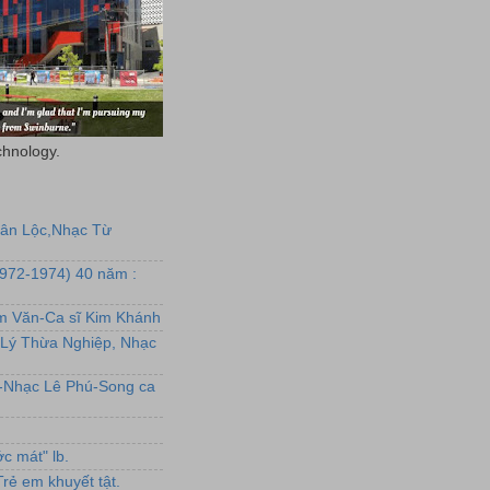
chnology.
uân Lộc,Nhạc Từ
1972-1974) 40 năm :
ẩm Văn-Ca sĩ Kim Khánh
Lý Thừa Nghiệp, Nhạc
L-Nhạc Lê Phú-Song ca
c mát" lb.
rẻ em khuyết tật.