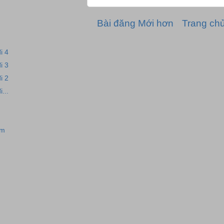
Bài đăng Mới hơn
Trang ch
i 4
i 3
i 2
...
ám