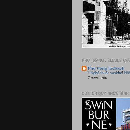
PHỤ TRANG : EMAILS CH
Phụ trang locbach
* Nghệ thuật sashimi Nh
7 năm trước
DU LỊCH QUY NHƠN,BÌNH 