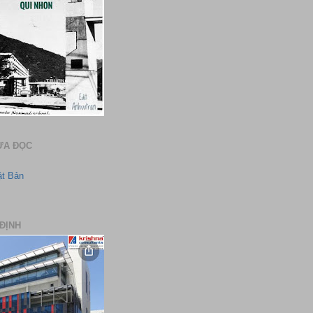
ƯA ĐỌC
ật Bản
ĐỊNH