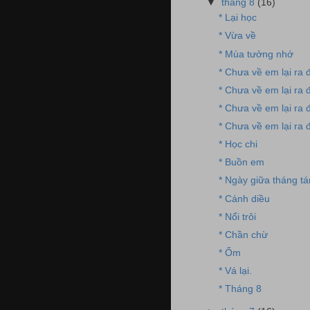
▼
tháng 8
(16)
* Lại học
* Vừa về
* Mùa tưởng nhớ
* Chưa về em lại ra đ
* Chưa về em lại ra đ
* Chưa về em lại ra đ
* Chưa về em lại ra đi
* Học chi
* Buồn em
* Ngày giữa tháng t
* Cánh diều
* Nổi trôi
* Chần chừ
* Ốm
* Vá lại.
* Tháng 8