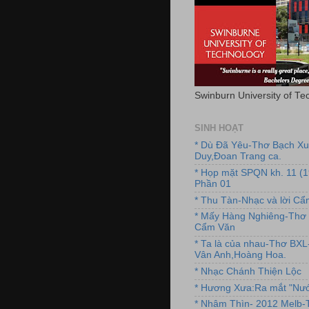
Swinburn University of Te
SINH HOẠT
* Dù Đã Yêu-Thơ Bạch X
Duy,Đoan Trang ca.
* Họp mặt SPQN kh. 11 (
Phần 01
* Thu Tàn-Nhạc và lời C
* Mấy Hàng Nghiêng-Thơ 
Cẩm Văn
* Ta là của nhau-Thơ BX
Vân Anh,Hoàng Hoa.
* Nhạc Chánh Thiện Lộc
* Hương Xưa:Ra mắt "Nướ
* Nhâm Thìn- 2012 Melb-T