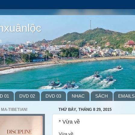
hxuânlộc
m
D 01
DVD 02
DVD 03
NHẠC
SÁCH
EMAILS
 MA-TIBETIAN!
THỨ BẢY, THÁNG 8 29, 2015
* Vừa về
Vừa về