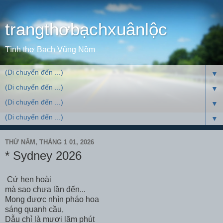
trangthơbạchxuânlộc
Tình thơ Bạch Vũng Nồm
▼
▼
▼
▼
THỨ NĂM, THÁNG 1 01, 2026
* Sydney 2026
Cứ hẹn hoài
mà sao chưa lần đến...
Mong được nhìn pháo hoa
sáng quanh cầu,
Dẫu chỉ là mươi lăm phút