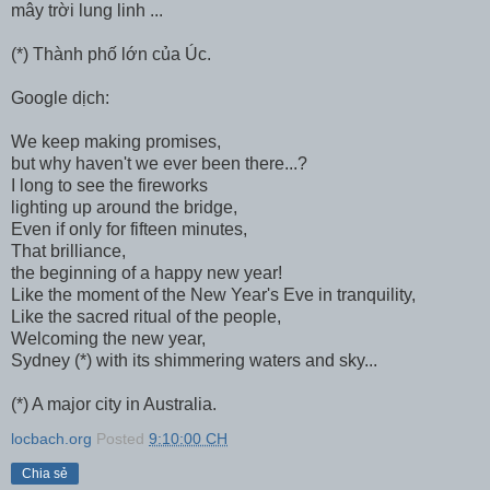
mây trời lung linh ...
(*) Thành phố lớn của Úc.
Google dịch:
We keep making promises,
but why haven't we ever been there...?
I long to see the fireworks
lighting up around the bridge,
Even if only for fifteen minutes,
That brilliance,
the beginning of a happy new year!
Like the moment of the New Year's Eve in tranquility,
Like the sacred ritual of the people,
Welcoming the new year,
Sydney (*) with its shimmering waters and sky...
(*) A major city in Australia.
locbach.org
Posted
9:10:00 CH
Chia sẻ