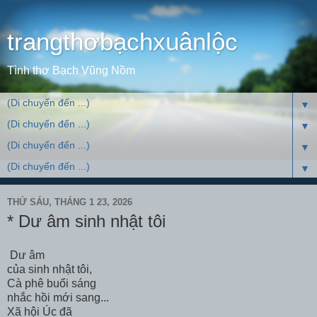
trangthơbạchxuânlộc
Tình thơ Bạch Vũng Nồm
▼
▼
▼
▼
THỨ SÁU, THÁNG 1 23, 2026
* Dư âm sinh nhật tôi
Dư âm
của sinh nhật tôi,
Cà phê buổi sáng
nhắc hồi mới sang...
Xã hội Úc đã