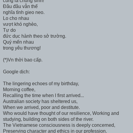
cũng là chúng sinh!
Đâu đâu vẫn thế
nghĩa tình gieo neo.
Lo cho nhau
vượt khó nghèo,
Tự do
đức dục hành theo sở trường.
Quý mến nhau
trong yêu thương!
(*)Vn thời bao cấp.
Google dịch:
The lingering echoes of my birthday,
Morning coffee,
Recalling the time when I first arrived...
Australian society has sheltered us,
When we arrived, poor and destitute.
Who would have thought of our resilience, Working and
studying, building on both sides of the river.
The Vietnamese consciousness is deeply concerned,
Preserving character and ethics in our profession.