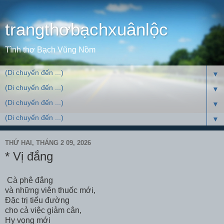
trangthơbạchxuânlộc
Tình thơ Bạch Vũng Nồm
▼
▼
▼
▼
THỨ HAI, THÁNG 2 09, 2026
* Vị đắng
Cà phê đắng
và những viên thuốc mới,
Đặc trị tiểu đường
cho cả việc giảm cân,
Hy vọng mới