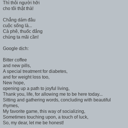
Thì thôi người hỡi
cho tôi thật thà!
Chẳng dám đâu
cuộc sống là...
Cà phê, thuốc đắng
chúng ta mãi cần!
Google dịch:
Bitter coffee
and new pills,
A special treatment for diabetes,
and for weight loss too,
New hope,
opening up a path to joyful living,
Thank you, life, for allowing me to be here today...
Sitting and gathering words, concluding with beautiful
rhymes,
My favorite game, this way of socializing,
Sometimes touching upon, a touch of luck,
So, my dear, let me be honest!