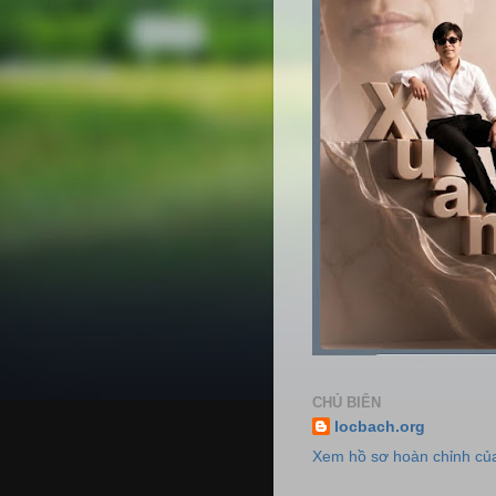
CHỦ BIÊN
locbach.org
Xem hồ sơ hoàn chỉnh của