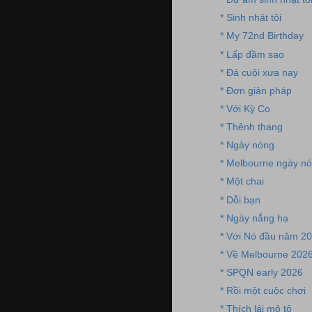
* Sinh nhật tôi
* My 72nd Birthday
* Lấp đầm sao
* Đá cuội xưa nay
* Đơn giản pháp
* Với Kỳ Co
* Thênh thang
* Ngày nóng
* Melbourne ngày n
* Một chai
* Dỗi bạn
* Ngày nắng hạ
* Với Nó đầu năm 2
* Về Melbourne 202
* SPQN early 2026
* Rồi một cuộc chơi
* Thích lái mô tô