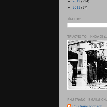
►
2012
(224)
►
2011
(37)
TÌM THƠ
TRƯỜNG TÔI - KHOÁ XI (1
PHỤ TRANG : EMAILS CH
Phụ trang locbach