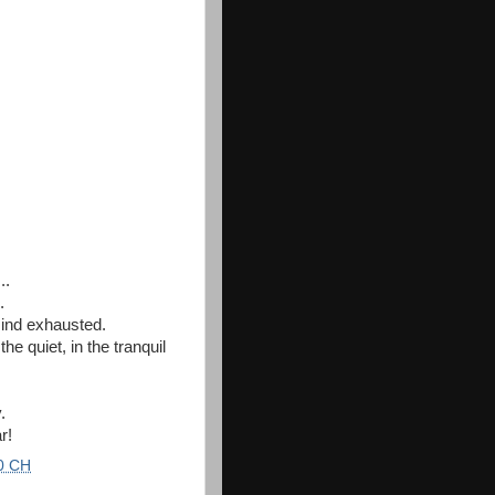
..
.
ind exhausted.
he quiet, in the tranquil
.
r!
0 CH