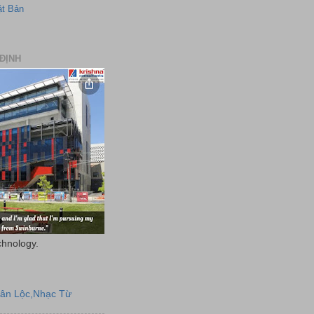
ật Bản
ĐỊNH
chnology.
uân Lộc,Nhạc Từ