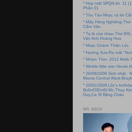
* Họp mặt SPQN kh. 11 (
Phần 01
* Thu Tàn-Nhạc và lời C
* Mấy Hàng Nghiêng-Thơ 
Cẩm Văn
* Ta là của nhau-Thơ BX
Vân Anh,Hoàng Hoa.
* Nhạc Chánh Thiện Lộc
* Hương Xưa:Ra mắt "Nướ
* Nhâm Thìn- 2012 Melb-T
* Winkle little star-Nicole
* 26/09/2008 Sinh nhật : 
Mania-Central West-Brayb
* 20/01/2008:Lộc's birthda
BuồnƠiEmĐi:Mc.Thụy Kim
Duy,Ca Sĩ Băng Châu
MR. BẠCH