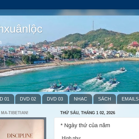
hxuânlộc
m
D 01
DVD 02
DVD 03
NHẠC
SÁCH
EMAILS
 MA-TIBETIAN!
THỨ SÁU, THÁNG 1 02, 2026
* Ngày thứ của năm
Hình như ...