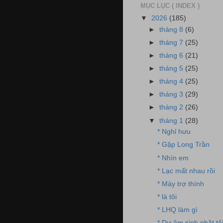
MỤC LỤC ( INDEX )
▼
2026
(185)
►
tháng 8
(6)
►
tháng 7
(25)
►
tháng 6
(21)
►
tháng 5
(25)
►
tháng 4
(25)
►
tháng 3
(29)
►
tháng 2
(26)
▼
tháng 1
(28)
* Nghỉ hưu
* Gặp Long Trần
* Nhìn em
* Lạc mất nhau rồi
* Máy trợ thính
* là tôi
* LHQ làm gì
* Dư âm sinh nhật tô