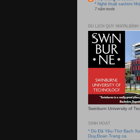
* Nghệ thuật sashimi Nh
7 năm trước
DU LỊCH QUY NHƠN,BÌNH 
Swinburn University of Te
SINH HOẠT
* Dù Đã Yêu-Thơ Bạch X
Duy,Đoan Trang ca.