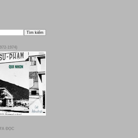
972-1974)
ƯA ĐỌC