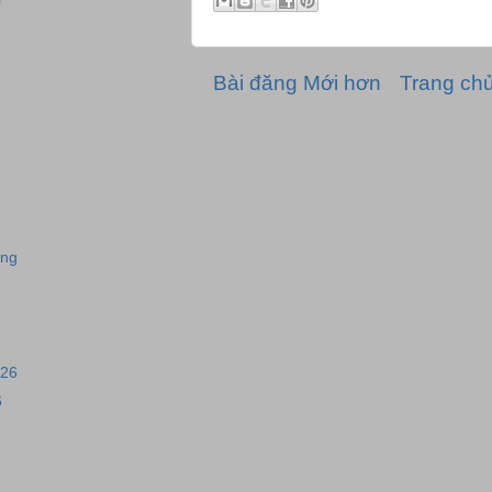
Bài đăng Mới hơn
Trang ch
óng
026
6