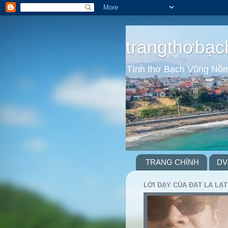
trangthơbạc
Tình thơ Bạch Vũng Nồ
TRANG CHÍNH
DV
LỜI DẠY CỦA ĐẠT LA LẠT