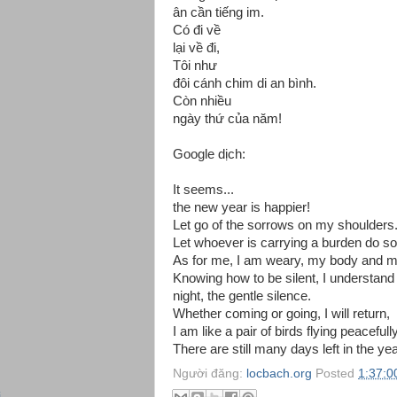
ân cần tiếng im.
Có đi về
lại về đi,
Tôi như
đôi cánh chim di an bình.
Còn nhiều
ngày thứ của năm!
Google dịch:
It seems...
the new year is happier!
Let go of the sorrows on my shoulders.
Let whoever is carrying a burden do so
As for me, I am weary, my body and m
Knowing how to be silent, I understand t
night, the gentle silence.
Whether coming or going, I will return,
I am like a pair of birds flying peacefully
There are still many days left in the yea
Người đăng:
locbach.org
Posted
1:37:0
i