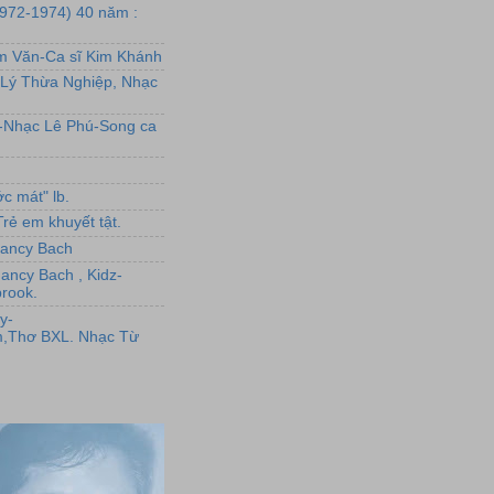
1972-1974) 40 năm :
ẩm Văn-Ca sĩ Kim Khánh
Lý Thừa Nghiệp, Nhạc
L-Nhạc Lê Phú-Song ca
c mát" lb.
rẻ em khuyết tật.
,Nancy Bach
Nancy Bach , Kidz-
rook.
y-
,Thơ BXL. Nhạc Từ