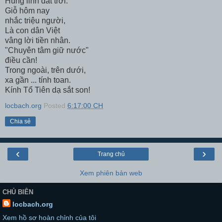
Hùng linh đất trời.
Giỗ hôm nay
nhắc triệu người,
Là con dân Việt
vâng lời tiền nhân.
"Chuyên tâm giữ nước"
điều cần!
Trong ngoài, trên dưới,
xa gần ... tính toan.
Kính Tổ Tiên dạ sắt son!
locbach.org
Posted
6:17:00 CH
Chia sẻ
‹
›
Trang chủ
Xem phiên bản web
CHỦ BIÊN
locbach.org
Xem hồ sơ hoàn chỉnh của tôi