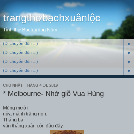
trangthơbạchxuânlộc
Tình thơ Bạch Vũng Nồm
▼
▼
▼
▼
CHỦ NHẬT, THÁNG 4 14, 2019
* Melbourne- Nhớ giỗ Vua Hùng
Mùng mười
nửa mảnh trăng non,
Tháng ba
vẫn tháng xuân còn đâu đây.