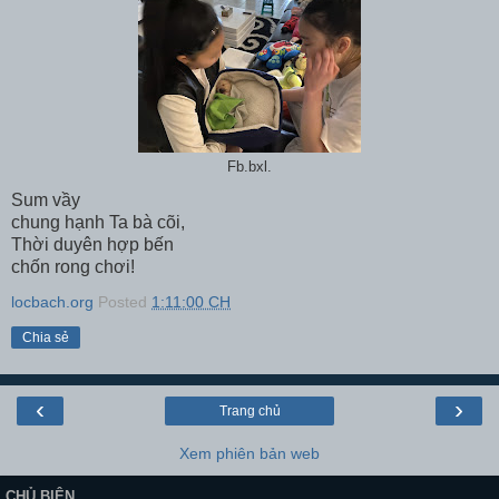
Fb.bxl.
Sum vầy
chung hạnh Ta bà cõi,
Thời duyên hợp bến
chốn rong chơi!
locbach.org
Posted
1:11:00 CH
Chia sẻ
‹
›
Trang chủ
Xem phiên bản web
CHỦ BIÊN