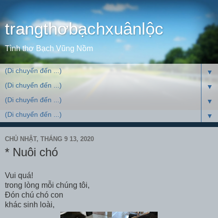
trangthơbạchxuânlộc
Tình thơ Bạch Vũng Nồm
▼
▼
▼
▼
CHỦ NHẬT, THÁNG 9 13, 2020
* Nuôi chó
Vui quá!
trong lòng mỗi chúng tôi,
Đón chú chó con
khác sinh loài,