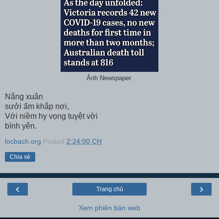
Ảnh Newspaper.
Nắng xuân
sưởi ấm khắp nơi,
Với niềm hy vọng tuyệt vời
bình yên.
locbach.org
Posted
2:24:00 CH
Chia sẻ
‹
›
Trang chủ
Xem phiên bản web