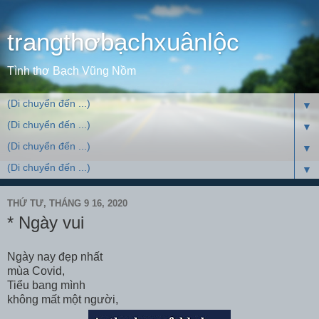
trangthơbạchxuânlộc
Tình thơ Bạch Vũng Nồm
▼
▼
▼
▼
THỨ TƯ, THÁNG 9 16, 2020
* Ngày vui
Ngày nay đẹp nhất
mùa Covid,
Tiểu bang mình
không mất một người,