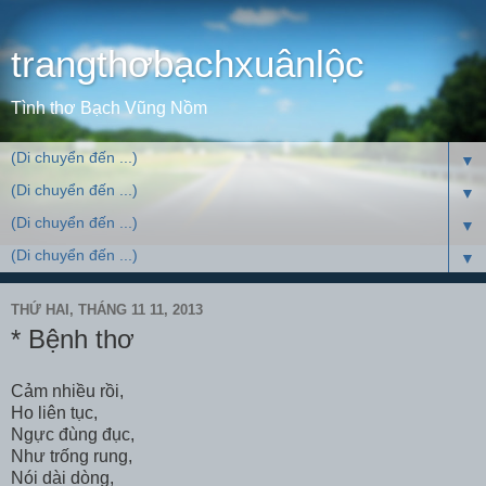
trangthơbạchxuânlộc
Tình thơ Bạch Vũng Nồm
▼
▼
▼
▼
THỨ HAI, THÁNG 11 11, 2013
* Bệnh thơ
Cảm nhiều rồi,
Ho liên tục,
Ngực đùng đục,
Như trống rung,
Nói dài dòng,