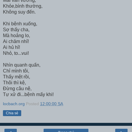
Mãi vấn vương,
Khỏe,bình thường,
Không suy đến.
Khi bệnh xuống,
Sợ thấy cha,
Mà hoảng lo,
Ai chăm nhỉ!
Ai hủ hỉ!
Nhỏ, to...vui!
Nhìn quanh quẩn,
Chỉ mình tôi,
Thấy mệt rồi,
Thôi thì kệ,
Đừng câu nệ,
Tự xử đi...bệnh mấy khi!
locbach.org
Posted
12:00:00 SA
Chia sẻ