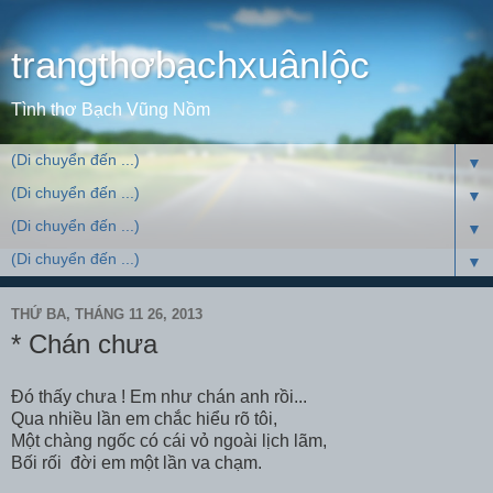
trangthơbạchxuânlộc
Tình thơ Bạch Vũng Nồm
▼
▼
▼
▼
THỨ BA, THÁNG 11 26, 2013
* Chán chưa
Đó thấy chưa ! Em như chán anh rồi...
Qua nhiều lần em chắc hiểu rõ tôi,
Một chàng ngốc có cái vỏ ngoài lịch lãm,
Bối rối đời em một lần va chạm.