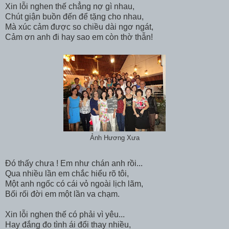
Xin lỗi nghen thế chẳng nợ gì nhau,
Chút giận buồn đến để tặng cho nhau,
Mà xúc cảm được so chiều dài ngơ ngát,
Cảm ơn anh đi hay sao em còn thờ thẫn!
Ảnh Hương Xưa
Đó thấy chưa ! Em như chán anh rồi...
Qua nhiều lần em chắc hiểu rõ tôi,
Một anh ngốc có cái vỏ ngoài lịch lãm,
Bối rối đời em một lần va chạm.
Xin lỗi nghen thế có phải vì yêu...
Hay đắng đo tình ái đổi thay nhiều,