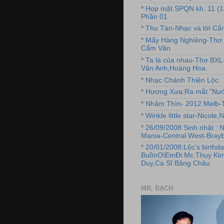
* Họp mặt SPQN kh. 11 (
Phần 01
* Thu Tàn-Nhạc và lời C
* Mấy Hàng Nghiêng-Thơ 
Cẩm Văn
* Ta là của nhau-Thơ BX
Vân Anh,Hoàng Hoa.
* Nhạc Chánh Thiện Lộc
* Hương Xưa:Ra mắt "Nướ
* Nhâm Thìn- 2012 Melb-T
* Winkle little star-Nicole
* 26/09/2008 Sinh nhật : 
Mania-Central West-Brayb
* 20/01/2008:Lộc's birthda
BuồnƠiEmĐi:Mc.Thụy Kim
Duy,Ca Sĩ Băng Châu
MR. BẠCH