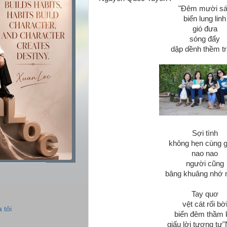
"Đêm mười s
biển lung linh
gió đưa
sóng đẩy
dập dềnh thềm t
Sợi tình
không hẹn cùng g
nao nao
người cũng
bâng khuâng nhớ 
Tay quơ
vệt cát rối bờ
 tôi
biển đêm thầm 
giấu lời tương tư