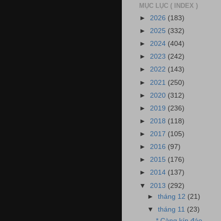
MỤC LỤC ( INDEX )
►
2026
(183)
►
2025
(332)
►
2024
(404)
►
2023
(242)
►
2022
(143)
►
2021
(250)
►
2020
(312)
►
2019
(236)
►
2018
(118)
►
2017
(105)
►
2016
(97)
►
2015
(176)
►
2014
(137)
▼
2013
(292)
►
tháng 12
(21)
▼
tháng 11
(23)
* Càng kín đáo