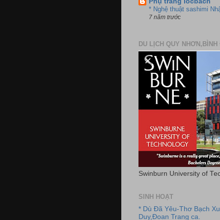
Phụ trang locbach
* Nghệ thuật sashimi Nh
7 năm trước
DU LỊCH QUY NHƠN,BÌNH 
Swinburn University of Te
SINH HOẠT
* Dù Đã Yêu-Thơ Bạch X
Duy,Đoan Trang ca.