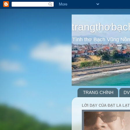
trangthơbạc
Tình thơ Bạch Vũng Nồ
TRANG CHÍNH
DV
LỜI DẠY CỦA ĐẠT LA LẠT