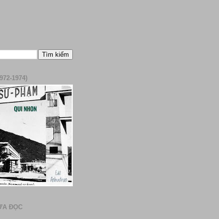
972-1974)
ƯA ĐỌC