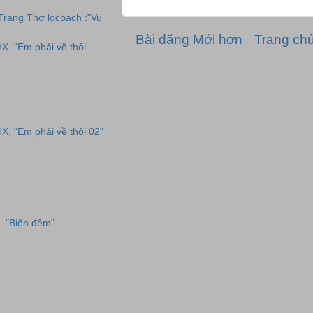
 Trang Thơ locbach :"Vu
Bài đăng Mới hơn
Trang ch
HX. "Em phải về thôi
HX. "Em phải về thôi 02"
. "Biển đêm"