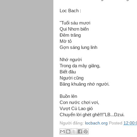
Loc Bach :
"Tuổi sáu mươi
Qui Nhơn biển
Đêm trăng
Mờ tỏ
Gợn sáng lung linh
Nhớ người
Trong dạ mây giăng,
Biết đâu
Người cũng
Bâng khuâng nhớ người.
Buồn lên
Con nước chơi vơi,
Vượt Cù Lao gió
Chuyển lời ghét ghê!!!"LB...Dzui.
Người đăng:
locbach.org
Posted
12:00: