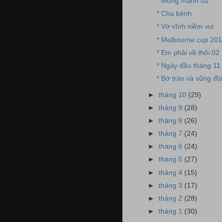
* Mỏng manh 02
* Cha bệnh
* Vờ vĩnh niềm vui
* Melbourne cup 20
* Em phải về thôi 02
* Ngày đầu tháng 11
* Bờ tràn và vũng đĩ
►
tháng 10
(29)
►
tháng 9
(28)
►
tháng 8
(26)
►
tháng 7
(24)
►
tháng 6
(24)
►
tháng 5
(27)
►
tháng 4
(15)
►
tháng 3
(17)
►
tháng 2
(28)
►
tháng 1
(30)