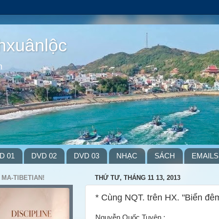
hxuânlộc
m
D 01
DVD 02
DVD 03
NHẠC
SÁCH
EMAILS
 MA-TIBETIAN!
THỨ TƯ, THÁNG 11 13, 2013
* Cùng NQT. trên HX. "Biển đê
Nguyễn Quốc Tuyên :