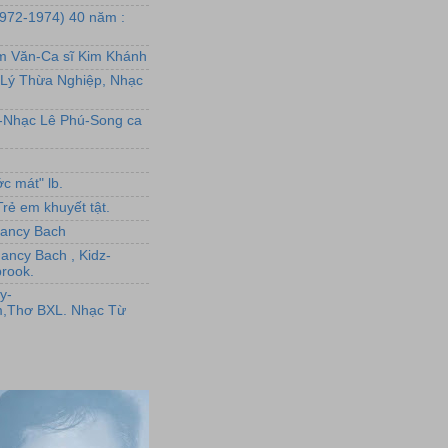
1972-1974) 40 năm :
ẩm Văn-Ca sĩ Kim Khánh
Lý Thừa Nghiệp, Nhạc
L-Nhạc Lê Phú-Song ca
c mát" lb.
rẻ em khuyết tật.
,Nancy Bach
Nancy Bach , Kidz-
rook.
y-
,Thơ BXL. Nhạc Từ