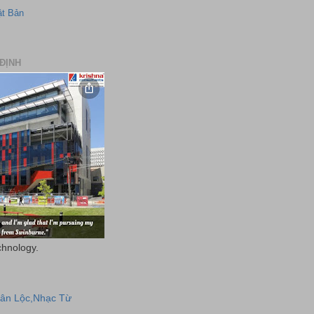
ật Bản
ĐỊNH
chnology.
uân Lộc,Nhạc Từ