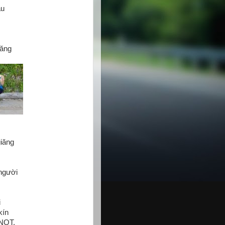
áu
răng
iăng
người
i
kín
"NQT.