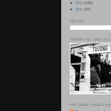
►
2012
(224)
►
2011
(37)
TÌM THƠ
TRƯỜNG TÔI - KHOÁ XI (1
PHỤ TRANG : EMAILS CH