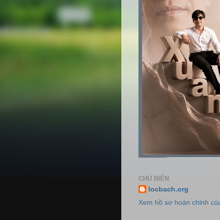
CHỦ BIÊN
locbach.org
Xem hồ sơ hoàn chỉnh của