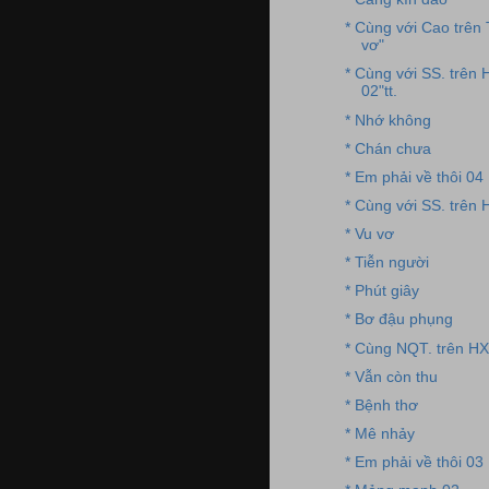
* Cùng với Cao trên
vơ"
* Cùng với SS. trên 
02"tt.
* Nhớ không
* Chán chưa
* Em phải về thôi 04
* Cùng với SS. trên 
* Vu vơ
* Tiễn người
* Phút giây
* Bơ đậu phụng
* Cùng NQT. trên HX
* Vẫn còn thu
* Bệnh thơ
* Mê nhảy
* Em phải về thôi 03