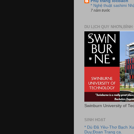
Phụ trang locbach
* Nghệ thuật sashimi Nh
7 năm trước
DU LỊCH QUY NHƠN,BÌNH 
Swinburn University of Te
SINH HOẠT
* Dù Đã Yêu-Thơ Bạch X
Duy,Đoan Trang ca.