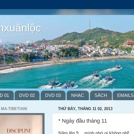
hxuânlộc
m
D 01
DVD 02
DVD 03
NHẠC
SÁCH
EMAILS
 MA-TIBETIAN!
THỨ BẢY, THÁNG 11 02, 2013
* Ngày đầu tháng 11
Năm lên 9 ... mình nhớ gì không nhỉ!