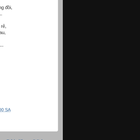
g đồi,
..
 rẻ,
au,
..
00 SA