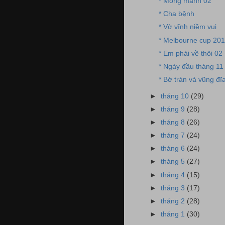
* Mỏng manh 02
* Cha bệnh
* Vờ vĩnh niềm vui
* Melbourne cup 20
* Em phải về thôi 02
* Ngày đầu tháng 11
* Bờ tràn và vũng đĩ
►
tháng 10
(29)
►
tháng 9
(28)
►
tháng 8
(26)
►
tháng 7
(24)
►
tháng 6
(24)
►
tháng 5
(27)
►
tháng 4
(15)
►
tháng 3
(17)
►
tháng 2
(28)
►
tháng 1
(30)