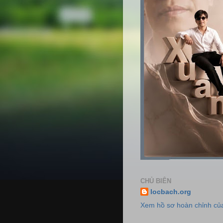
CHỦ BIÊN
locbach.org
Xem hồ sơ hoàn chỉnh của