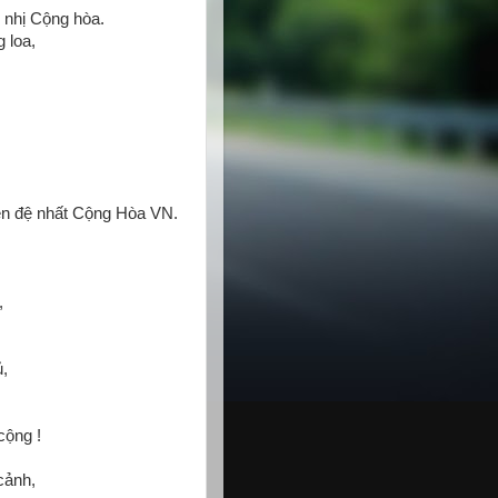
 nhị Cộng hòa.
 loa,
n đệ nhất Cộng Hòa VN.
,
,
cộng !
cảnh,