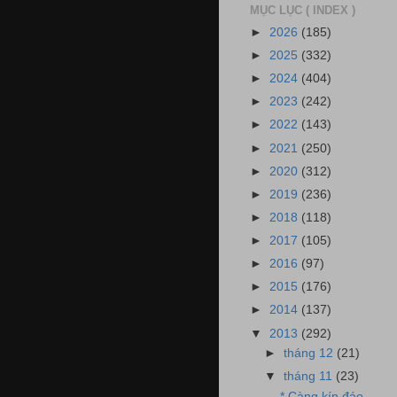
MỤC LỤC ( INDEX )
►
2026
(185)
►
2025
(332)
►
2024
(404)
►
2023
(242)
►
2022
(143)
►
2021
(250)
►
2020
(312)
►
2019
(236)
►
2018
(118)
►
2017
(105)
►
2016
(97)
►
2015
(176)
►
2014
(137)
▼
2013
(292)
►
tháng 12
(21)
▼
tháng 11
(23)
* Càng kín đáo