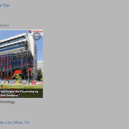
ật Bản
ĐỊNH
chnology.
uân Lộc,Nhạc Từ