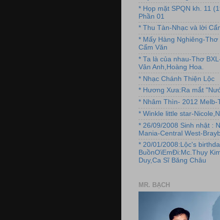
* Họp mặt SPQN kh. 11 (
Phần 01
* Thu Tàn-Nhạc và lời C
* Mấy Hàng Nghiêng-Thơ 
Cẩm Văn
* Ta là của nhau-Thơ BX
Vân Anh,Hoàng Hoa.
* Nhạc Chánh Thiện Lộc
* Hương Xưa:Ra mắt "Nướ
* Nhâm Thìn- 2012 Melb-T
* Winkle little star-Nicole
* 26/09/2008 Sinh nhật : 
Mania-Central West-Brayb
* 20/01/2008:Lộc's birthda
BuồnƠiEmĐi:Mc.Thụy Kim
Duy,Ca Sĩ Băng Châu
MR. BẠCH