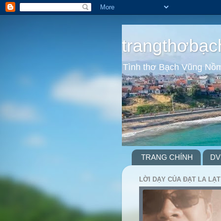
trangthơbạc
Tình thơ Bạch Vũng Nồ
TRANG CHÍNH
DV
LỜI DẠY CỦA ĐẠT LA LẠT