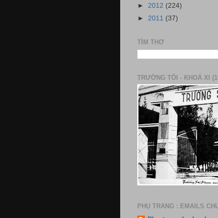
►
2012
(224)
►
2011
(37)
TÌM THƠ
TRƯỜNG TÔI - KHOÁ XI (1
PHỤ TRANG : EMAILS CH