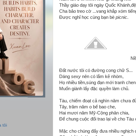
Thầy giáo dạy tôi ngày Quốc Khánh,đệ
Cha bảo treo cờ ...vang khắp xóm tiếng
Được nghỉ học cùng bạn bè
picnic
.
Nề
Đất nước tôi có đường cong chữ S...
Dáng
sexy
nên có lắm kẻ nhòm,
Họ nhiều tiền,súng đạn mới tranh chen
Muốn giành lấy đặc quyền làm chủ.
Tàu, chiếm đoạt cả nghìn năm chưa đủ
Tây, trăm năm o bế bao che,
Hai mươi năm Mỹ-Cộng phân chia,
Để chung cuộc đổi trao lại về cho Tàu 
 tôi
Mặc cho chúng đẩy đưa nhiều nghịch 