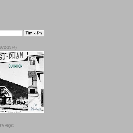
972-1974)
ƯA ĐỌC