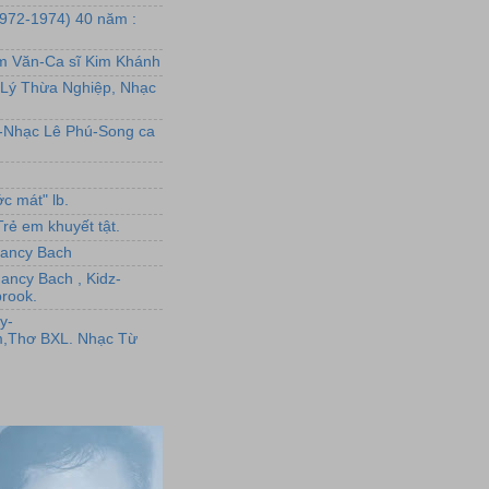
1972-1974) 40 năm :
ẩm Văn-Ca sĩ Kim Khánh
Lý Thừa Nghiệp, Nhạc
L-Nhạc Lê Phú-Song ca
c mát" lb.
rẻ em khuyết tật.
,Nancy Bach
Nancy Bach , Kidz-
rook.
y-
,Thơ BXL. Nhạc Từ