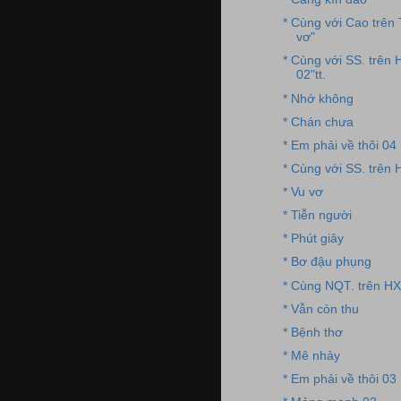
* Cùng với Cao trên
vơ"
* Cùng với SS. trên 
02"tt.
* Nhớ không
* Chán chưa
* Em phải về thôi 04
* Cùng với SS. trên 
* Vu vơ
* Tiễn người
* Phút giây
* Bơ đậu phụng
* Cùng NQT. trên HX
* Vẫn còn thu
* Bệnh thơ
* Mê nhảy
* Em phải về thôi 03