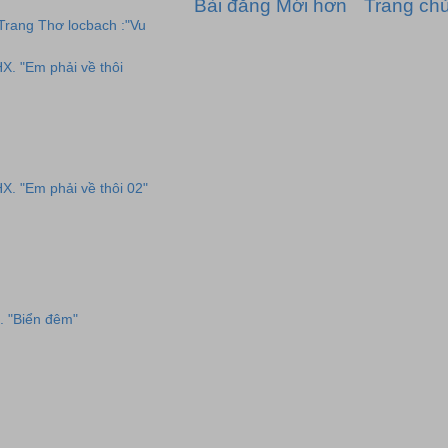
Bài đăng Mới hơn
Trang ch
 Trang Thơ locbach :"Vu
HX. "Em phải về thôi
HX. "Em phải về thôi 02"
. "Biển đêm"