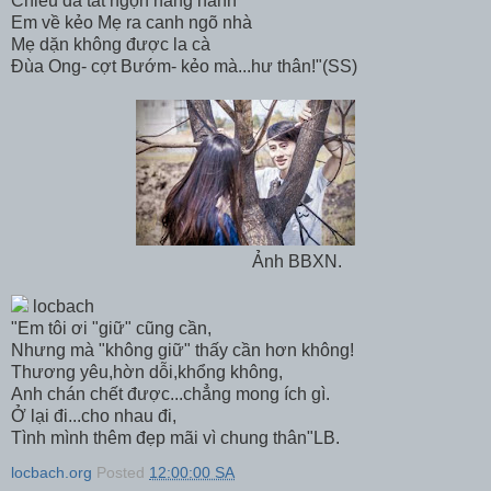
Chiều đà tắt ngọn nắng hanh
Em về kẻo Mẹ ra canh ngõ nhà
Mẹ dặn không được la cà
Đùa Ong- cợt Bướm- kẻo mà...hư thân!"(SS)
Ảnh BBXN.
locbach
"Em tôi ơi "giữ" cũng cần,
Nhưng mà "không giữ" thấy cần hơn không!
Thương yêu,hờn dỗi,khổng không,
Anh chán chết được...chẳng mong ích gì.
Ở lại đi...cho nhau đi,
Tình mình thêm đẹp mãi vì chung thân"LB.
locbach.org
Posted
12:00:00 SA