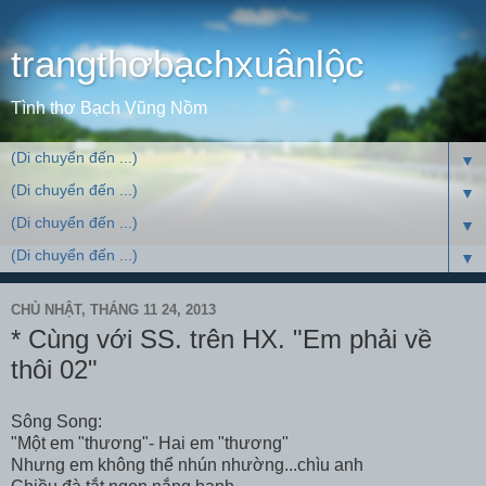
trangthơbạchxuânlộc
Tình thơ Bạch Vũng Nồm
▼
▼
▼
▼
CHỦ NHẬT, THÁNG 11 24, 2013
* Cùng với SS. trên HX. "Em phải về
thôi 02"
Sông Song:
"Một em "thương"- Hai em "thương"
Nhưng em không thể nhún nhường...chìu anh