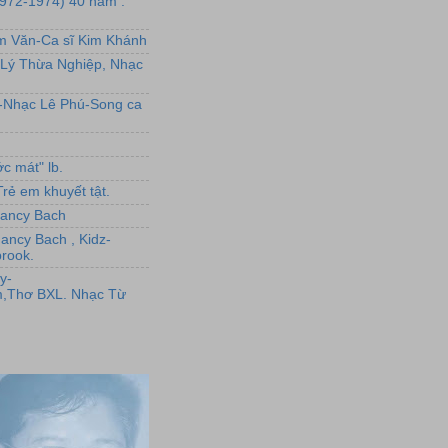
1972-1974) 40 năm :
ẩm Văn-Ca sĩ Kim Khánh
Lý Thừa Nghiệp, Nhạc
L-Nhạc Lê Phú-Song ca
c mát" lb.
rẻ em khuyết tật.
,Nancy Bach
Nancy Bach , Kidz-
rook.
y-
,Thơ BXL. Nhạc Từ