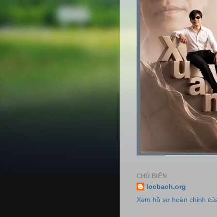
CHỦ BIÊN
locbach.org
Xem hồ sơ hoàn chỉnh của