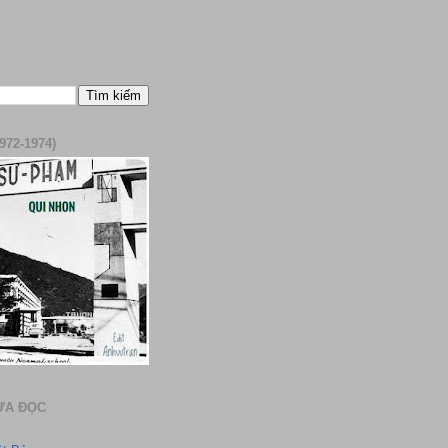
972-1974)
ƯA ĐỌC