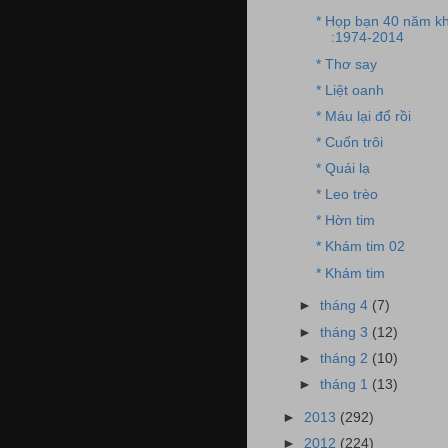
* Họp bạn 40 năm k
:1974-2014
* Thơ say
* Liệt oanh
* Máu lại đổ rồi
* Cuốn trôi
* Quái lạ
* Leo trèo
* Hờn tim
* Khám tim 02
* Khám tim
►
tháng 4
(7)
►
tháng 3
(12)
►
tháng 2
(10)
►
tháng 1
(13)
►
2013
(292)
►
2012
(224)