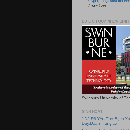
* Nghệ thuật sashimi Nh
7 năm trước
DU LỊCH QUY NHƠN,BÌNH 
Swinburn University of Te
SINH HOẠT
* Dù Đã Yêu-Thơ Bạch X
Duy,Đoan Trang ca.