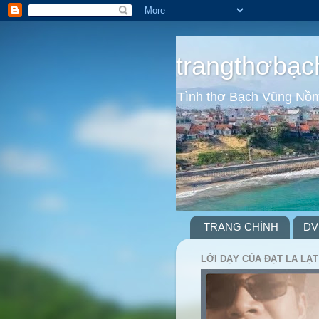
trangthơbạc
Tình thơ Bạch Vũng Nồ
TRANG CHÍNH
DV
LỜI DẠY CỦA ĐẠT LA LẠT