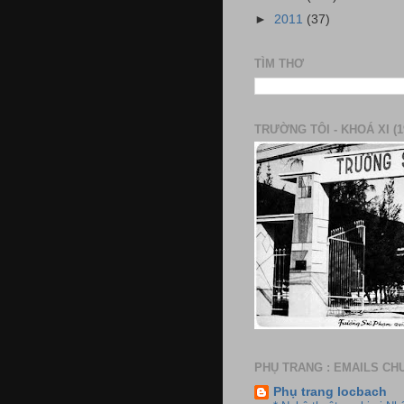
►
2011
(37)
TÌM THƠ
TRƯỜNG TÔI - KHOÁ XI (1
PHỤ TRANG : EMAILS CH
Phụ trang locbach