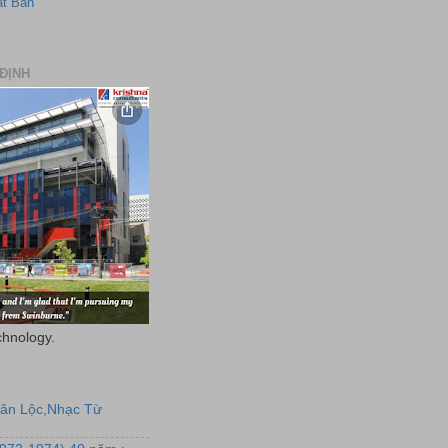
ật Bản
ĐỊNH
chnology.
uân Lộc,Nhạc Từ