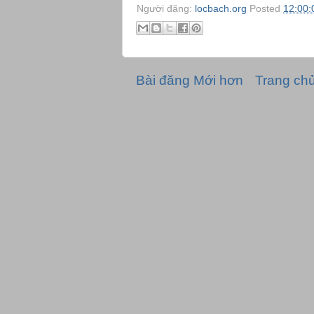
Người đăng:
locbach.org
Posted
12:00:
Bài đăng Mới hơn
Trang ch