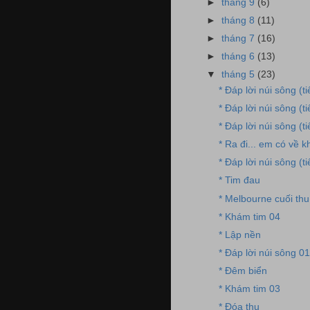
►
tháng 9
(6)
►
tháng 8
(11)
►
tháng 7
(16)
►
tháng 6
(13)
▼
tháng 5
(23)
* Đáp lời núi sông (t
* Đáp lời núi sông (t
* Đáp lời núi sông (t
* Ra đi... em có về k
* Đáp lời núi sông (t
* Tim đau
* Melbourne cuối thu
* Khám tim 04
* Lập nền
* Đáp lời núi sông 01
* Đêm biển
* Khám tim 03
* Đóa thu