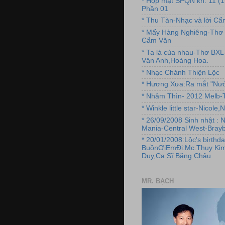
* Họp mặt SPQN kh. 11 (
Phần 01
* Thu Tàn-Nhạc và lời C
* Mấy Hàng Nghiêng-Thơ 
Cẩm Văn
* Ta là của nhau-Thơ BX
Vân Anh,Hoàng Hoa.
* Nhạc Chánh Thiện Lộc
* Hương Xưa:Ra mắt "Nướ
* Nhâm Thìn- 2012 Melb-T
* Winkle little star-Nicole
* 26/09/2008 Sinh nhật : 
Mania-Central West-Brayb
* 20/01/2008:Lộc's birthda
BuồnƠiEmĐi:Mc.Thụy Kim
Duy,Ca Sĩ Băng Châu
MR. BẠCH