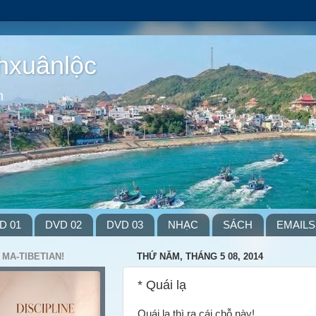
hxuânlộc
m
D 01
DVD 02
DVD 03
NHẠC
SÁCH
EMAILS
 MA-TIBETIAN!
THỨ NĂM, THÁNG 5 08, 2014
* Quái lạ
Quái lạ thì ra cái chỗ này!