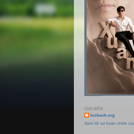
CHỦ BIÊN
locbach.org
Xem hồ sơ hoàn chỉnh của