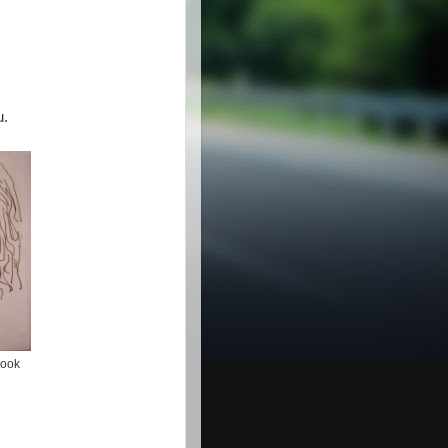
u.
book