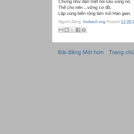
Chừng như dân Việt nỗi sầu vong nô.
Thế cho nên ...vững cơ đồ,
Lập vùng biển rộng làm mồ Hán gian.
Người đăng:
locbach.org
Posted
12:00:
Bài đăng Mới hơn
Trang ch