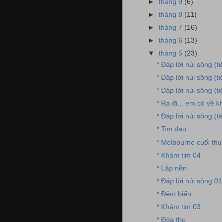
►
tháng 9
(6)
►
tháng 8
(11)
►
tháng 7
(16)
►
tháng 6
(13)
▼
tháng 5
(23)
* Đáp lời núi sông (t
* Đáp lời núi sông (t
* Đáp lời núi sông (t
* Ra đi... em có về k
* Đáp lời núi sông (t
* Tim đau
* Melbourne cuối thu
* Khám tim 04
* Lập nền
* Đáp lời núi sông 01
* Đêm biển
* Khám tim 03
* Đóa thu