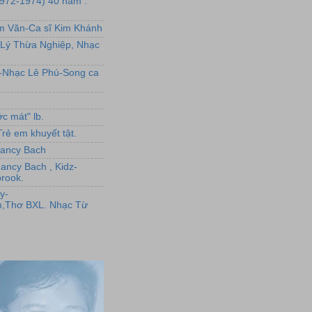
1972-1974) 40 năm :
ẩm Văn-Ca sĩ Kim Khánh
Lý Thừa Nghiệp, Nhạc
L-Nhạc Lê Phú-Song ca
c mát" lb.
rẻ em khuyết tật.
,Nancy Bach
Nancy Bach , Kidz-
rook.
y-
,Thơ BXL. Nhạc Từ