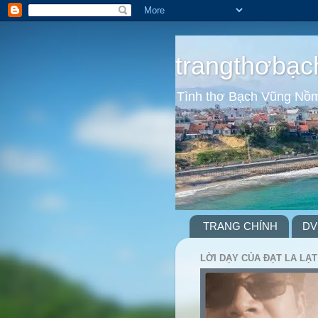
trangthơbạc
Tình thơ Bạch Vũng Nồ
TRANG CHÍNH
DV
LỜI DẠY CỦA ĐẠT LA LẠT