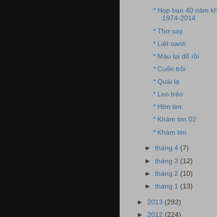
* Họp bạn 40 năm k
:1974-2014
* Thơ say
* Liệt oanh
* Máu lại đổ rồi
* Cuốn trôi
* Quái lạ
* Leo trèo
* Hờn tim
* Khám tim 02
* Khám tim
►
tháng 4
(7)
►
tháng 3
(12)
►
tháng 2
(10)
►
tháng 1
(13)
►
2013
(292)
►
2012
(224)