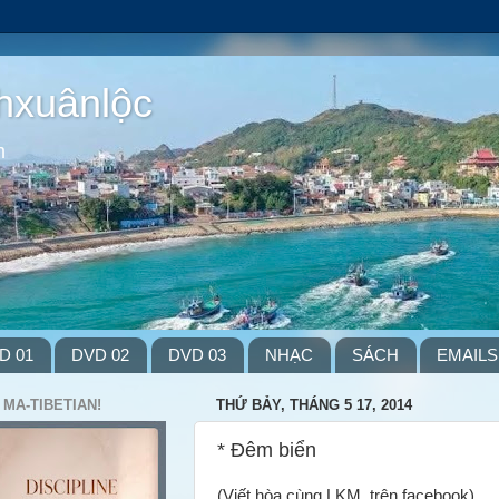
hxuânlộc
m
D 01
DVD 02
DVD 03
NHẠC
SÁCH
EMAILS
 MA-TIBETIAN!
THỨ BẢY, THÁNG 5 17, 2014
* Đêm biển
(Viết hòa cùng LKM. trên facebook)