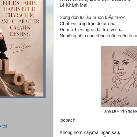
Lê Khánh Mai :
Sóng dồn từ lâu muôn kiếp trước
Chất lên từng trận đổ ầm ào
Đêm ở biển nghe đất trời vỡ nát
Nghiêng phía nào cũng cuồn cuộn lo â
Ảnh LKM trên face
locbach :
 tôi
Không hôm nay,mãi ngàn sau,