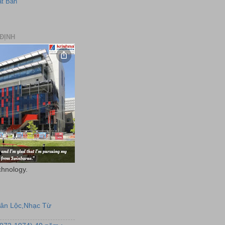
ật Bản
ĐỊNH
chnology.
uân Lộc,Nhạc Từ