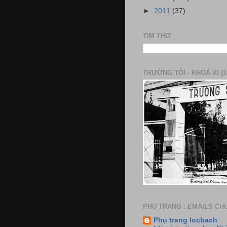
►
2011
(37)
TÌM THƠ
TRƯỜNG TÔI - KHOÁ XI (1
PHỤ TRANG : EMAILS CH
Phụ trang locbach