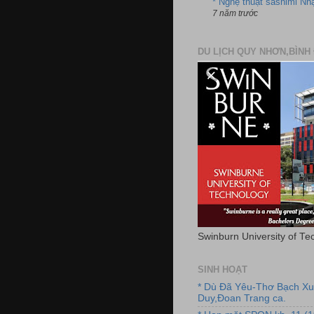
* Nghệ thuật sashimi Nh
7 năm trước
DU LỊCH QUY NHƠN,BÌNH 
Swinburn University of Te
SINH HOẠT
* Dù Đã Yêu-Thơ Bạch X
Duy,Đoan Trang ca.