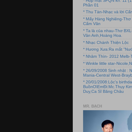
* Họp mặt SPQN kh. 11 (
Phần 01
* Thu Tàn-Nhạc và lời C
* Mấy Hàng Nghiêng-Thơ 
Cẩm Văn
* Ta là của nhau-Thơ BX
Vân Anh,Hoàng Hoa.
* Nhạc Chánh Thiện Lộc
* Hương Xưa:Ra mắt "Nướ
* Nhâm Thìn- 2012 Melb-T
* Winkle little star-Nicole
* 26/09/2008 Sinh nhật : 
Mania-Central West-Brayb
* 20/01/2008:Lộc's birthda
BuồnƠiEmĐi:Mc.Thụy Kim
Duy,Ca Sĩ Băng Châu
MR. BẠCH