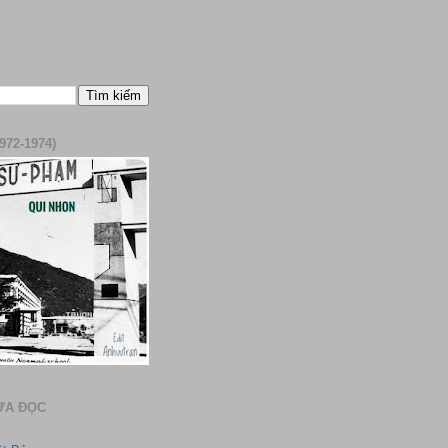
972-1974)
ƯA ĐỌC