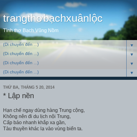
trangthơbạchxuânlộc
Tình thơ Bạch Vũng Nồm
▼
▼
▼
▼
THỨ BA, THÁNG 5 20, 2014
* Lập nền
Hạn chế ngay dùng hàng Trung cộng,
Không nên đi du lịch nội Trung,
Cấp báo nhanh khắp xa gần,
Tàu thuyền khác lạ vào vùng biển ta.