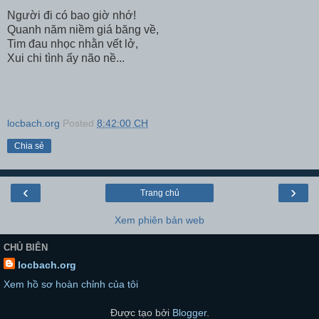
Người đi có bao giờ nhớ!
Quanh năm niềm giá băng về,
Tim đau nhọc nhằn vết lở,
Xui chi tình ấy não nề...
locbach.org
Posted
8:42:00 CH
Chia sẻ
‹
›
Trang chủ
Xem phiên bản web
CHỦ BIÊN
locbach.org
Xem hồ sơ hoàn chỉnh của tôi
Được tạo bởi
Blogger
.