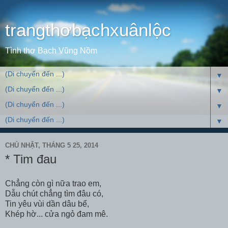
trangthơbạchxuânlộc
Tình thơ Bạch Vũng Nồm
▼
▼
▼
▼
CHỦ NHẬT, THÁNG 5 25, 2014
* Tim đau
Chẳng còn gì nữa trao em,
Dẫu chút chẳng tìm đâu có,
Tin yêu vùi dần dâu bể,
Khép hờ... cửa ngỏ đam mê.