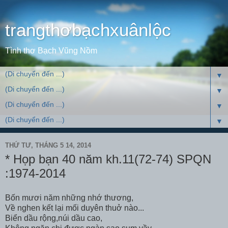
trangthơbạchxuânlộc
Tình thơ Bạch Vũng Nồm
▼
▼
▼
▼
THỨ TƯ, THÁNG 5 14, 2014
* Họp bạn 40 năm kh.11(72-74) SPQN
:1974-2014
Bốn mươi năm những nhớ thương,
Về nghen kết lại mối duyên thuở nào...
Biển dầu rộng,núi dầu cao,