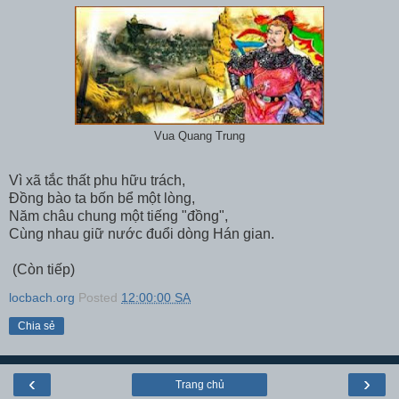
Vua Quang Trung
Vì xã tắc thất phu hữu trách,
Đồng bào ta bốn bể một lòng,
Năm châu chung một tiếng "đồng",
Cùng nhau giữ nước đuổi dòng Hán gian.
(Còn tiếp)
locbach.org
Posted
12:00:00 SA
Chia sẻ
‹
›
Trang chủ