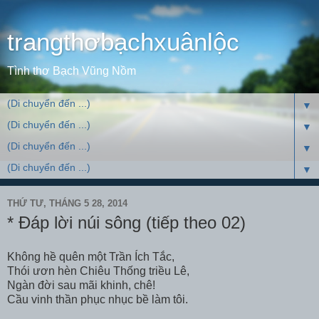
trangthơbạchxuânlộc
Tình thơ Bạch Vũng Nồm
▼
▼
▼
▼
THỨ TƯ, THÁNG 5 28, 2014
* Đáp lời núi sông (tiếp theo 02)
Không hề quên một Trần Ích Tắc,
Thói ươn hèn Chiêu Thống triều Lê,
Ngàn đời sau mãi khinh, chê!
Cầu vinh thần phục nhục bề làm tôi.