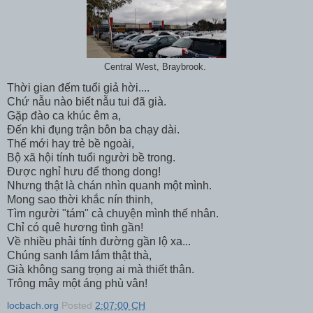
Central West, Braybrook.
Thời gian đếm tuổi giả hời....
Chứ nẫu nào biết nẫu tui đã già.
Gặp đào ca khúc êm a,
Đến khi đụng trận bôn ba chạy dài.
Thế mới hay trẻ bề ngoài,
Bộ xã hội tính tuổi người bề trong.
Được nghỉ hưu để thong dong!
Nhưng thật là chán nhìn quanh một mình.
Mong sao thời khắc nín thinh,
Tìm người "tám" cả chuyện mình thế nhân.
Chỉ có quê hương tình gần!
Về nhiều phải tính đường gần lộ xa...
Chúng sanh lắm lắm thật thà,
Già không sang trọng ai mà thiết thân.
Trông mây một áng phù vân!
locbach.org
Posted
2:07:00 CH