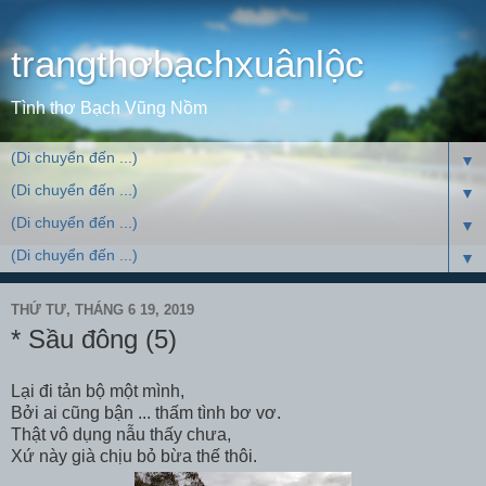
trangthơbạchxuânlộc
Tình thơ Bạch Vũng Nồm
▼
▼
▼
▼
THỨ TƯ, THÁNG 6 19, 2019
* Sầu đông (5)
Lại đi tản bộ một mình,
Bởi ai cũng bận ... thấm tình bơ vơ.
Thật vô dụng nẫu thấy chưa,
Xứ này già chịu bỏ bừa thế thôi.