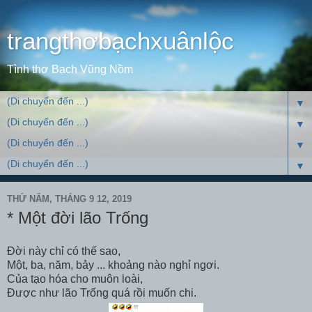
trangthơbạchxuânlộc
Tình thơ Bạch Vũng Nồm
▼
▼
▼
▼
THỨ NĂM, THÁNG 9 12, 2019
* Một đời lão Trống
Đời này chỉ có thế sao,
Một, ba, năm, bảy ... khoảng nào nghỉ ngơi.
Của tạo hóa cho muôn loài,
Được như lão Trống quá rồi muốn chi.