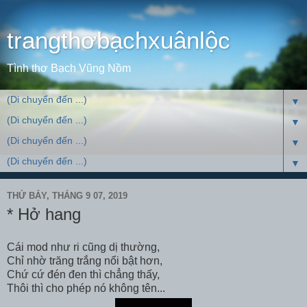
trangthơbạchxuânlộc
Tình thơ Bạch Vũng Nồm
▼
▼
▼
▼
THỨ BẢY, THÁNG 9 07, 2019
* Hở hang
Cái mod như ri cũng dị thường,
Chỉ nhờ trăng trắng nổi bật hơn,
Chứ cứ đén đen thì chẳng thấy,
Thôi thì cho phép nó không tên...