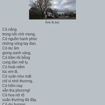
Ảnh fb.bxl.
Có nắng
trong nỗi chờ mong,
Có nguồn hạnh phúc
những vòng tay đan.
Có dư âm
giọng oanh vàng,
Có trầm rồi bỗng
cung đàn mê ly.
Có hoài niệm
lúc em đi,
Có xuân như mất
chỉ vì nhớ thương.
Có hôm nay
vẫn tha phương!
Có hoa nở rộ
xuân thường đó đây.
Có dư hương