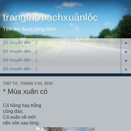
trangthơbạchxuânlộc
Tình thơ Bạch Vũng Nồm
▼
▼
▼
▼
THỨ TƯ, THÁNG 9 04, 2019
* Mùa xuân có
Có hồng hay trắng
cũng đào,
Có xuân về mới
nên xôn xao lòng.