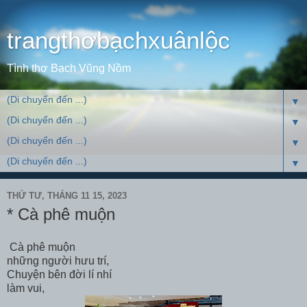
trangthơbạchxuânlộc
Tình thơ Bạch Vũng Nồm
▼
▼
▼
▼
THỨ TƯ, THÁNG 11 15, 2023
* Cà phê muộn
Cà phê muộn
những người hưu trí,
Chuyện bên đời lí nhí
làm vui,