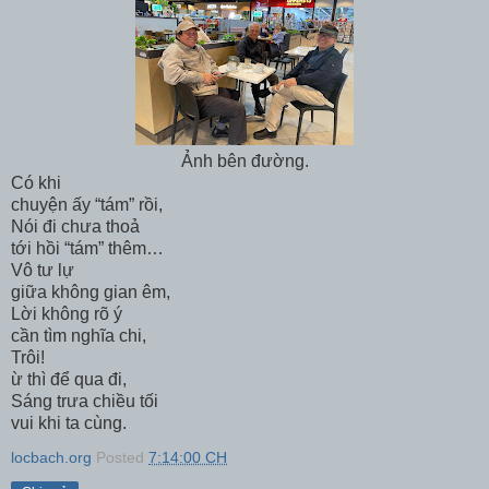
Ảnh bên đường.
Có khi
chuyện ấy “tám” rồi,
Nói đi chưa thoả
tới hồi “tám” thêm…
Vô tư lự
giữa không gian êm,
Lời không rõ ý
cần tìm nghĩa chi,
Trôi!
ừ thì để qua đi,
Sáng trưa chiều tối
vui khi ta cùng.
locbach.org
Posted
7:14:00 CH