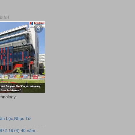
ĐỊNH
chnology.
uân Lộc,Nhạc Từ
1972-1974) 40 năm :