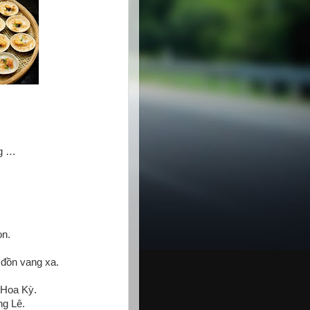
ng …
on.
 đồn vang xa.
 Hoa Kỳ.
ng Lê.