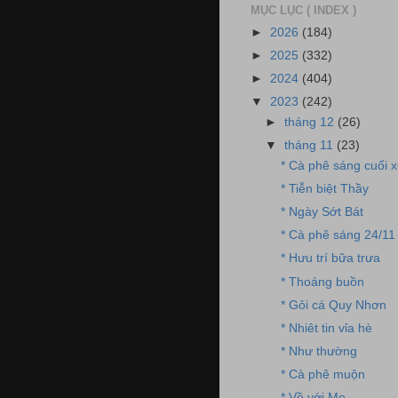
MỤC LỤC ( INDEX )
►
2026
(184)
►
2025
(332)
►
2024
(404)
▼
2023
(242)
►
tháng 12
(26)
▼
tháng 11
(23)
* Cà phê sáng cuối 
* Tiễn biệt Thầy
* Ngày Sớt Bát
* Cà phê sáng 24/11
* Hưu trí bữa trưa
* Thoáng buồn
* Gỏi cá Quy Nhơn
* Nhiêt tin vỉa hè
* Như thường
* Cà phê muộn
* Về với Mẹ