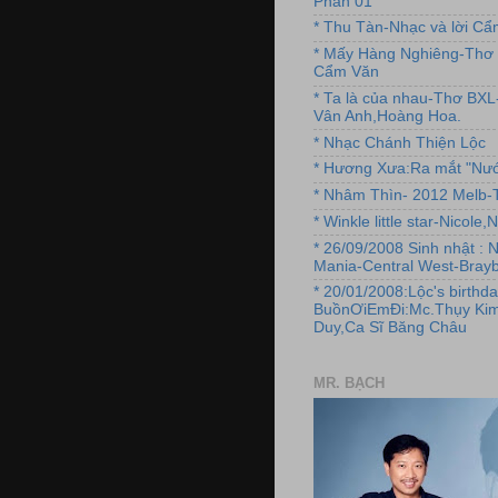
Phần 01
* Thu Tàn-Nhạc và lời C
* Mấy Hàng Nghiêng-Thơ 
Cẩm Văn
* Ta là của nhau-Thơ BX
Vân Anh,Hoàng Hoa.
* Nhạc Chánh Thiện Lộc
* Hương Xưa:Ra mắt "Nướ
* Nhâm Thìn- 2012 Melb-T
* Winkle little star-Nicole
* 26/09/2008 Sinh nhật : 
Mania-Central West-Brayb
* 20/01/2008:Lộc's birthda
BuồnƠiEmĐi:Mc.Thụy Kim
Duy,Ca Sĩ Băng Châu
MR. BẠCH