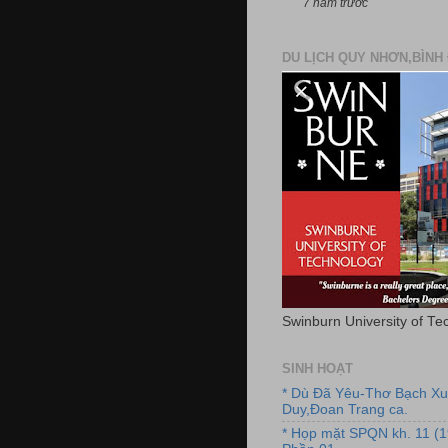
7 năm trước
DU LỊCH QUY NHƠN,BÌNH 
Swinburn University of Te
SINH HOẠT
* Dù Đã Yêu-Thơ Bạch X
Duy,Đoan Trang ca.
* Họp mặt SPQN kh. 11 (