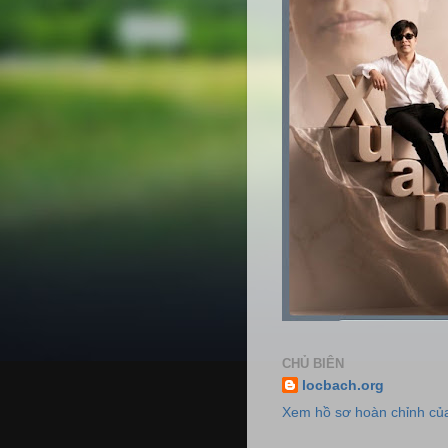
CHỦ BIÊN
locbach.org
Xem hồ sơ hoàn chỉnh của