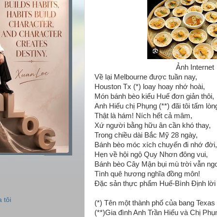
Ảnh Internet
Về lại Melbourne được tuần nay,
Houston Tx (*) loay hoay nhớ hoài,
Món bánh bèo kiểu Huế đơn giản thôi,
Anh Hiếu chị Phụng (**) đãi tôi tấm lò
Thật là hám! Ních hết cả mâm,
Xứ người bằng hữu ân cần khó thay,
Trong chiều dài Bắc Mỹ 28 ngày,
Bánh bèo móc xích chuyến đi nhớ đời,
Hẹn về hội ngộ Quy Nhơn đông vui,
Bánh bèo Cây Mận bụi mù trời vẫn ng
Tình quê hương nghĩa đồng môn!
Đặc sản thực phẩm Huế-Bình Định lời
 tôi
(*) Tên một thành phố của bang Texas
(**)Gia đình Anh Trần Hiếu và Chị Phụ