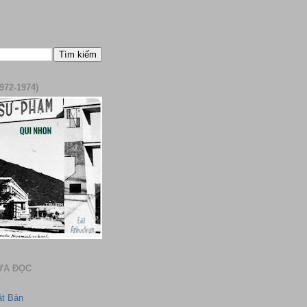
972-1974)
ƯA ĐỌC
ật Bản