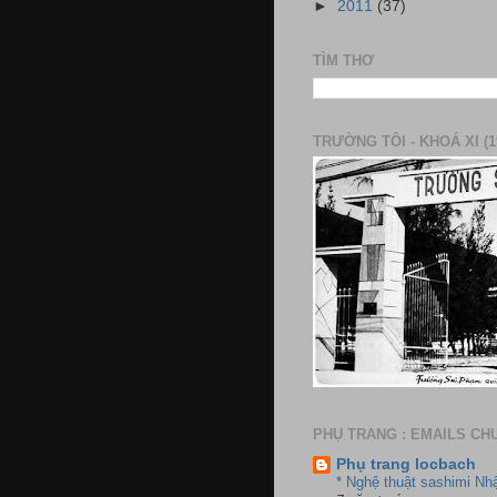
►
2011
(37)
TÌM THƠ
TRƯỜNG TÔI - KHOÁ XI (1
PHỤ TRANG : EMAILS CH
Phụ trang locbach
* Nghệ thuật sashimi Nh