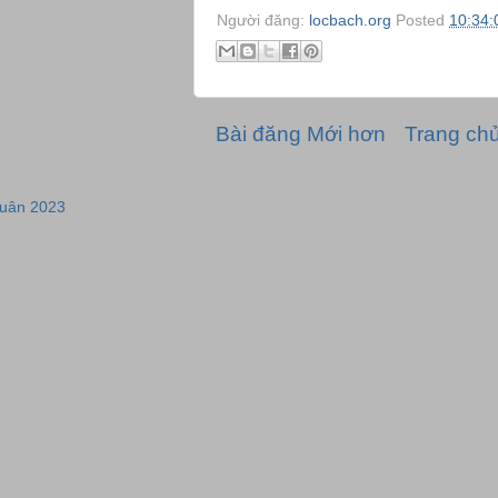
Người đăng:
locbach.org
Posted
10:34:
Bài đăng Mới hơn
Trang ch
xuân 2023