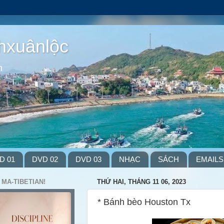
hxuânlộc
m
D 01
DVD 02
DVD 03
NHẠC
SÁCH
EMAILS
 MA-TIBETIAN!
THỨ HAI, THÁNG 11 06, 2023
* Bánh bèo Houston Tx