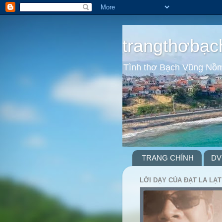
trangthơbạc
Tình thơ Bạch Vũng Nồ
TRANG CHÍNH
DV
LỜI DẠY CỦA ĐẠT LA LẠT