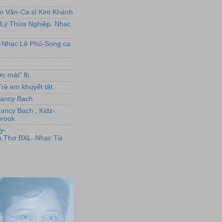
ẩm Văn-Ca sĩ Kim Khánh
Lý Thừa Nghiệp, Nhạc
L-Nhạc Lê Phú-Song ca
c mát" lb.
rẻ em khuyết tật.
,Nancy Bach
Nancy Bach , Kidz-
rook.
y-
,Thơ BXL. Nhạc Từ