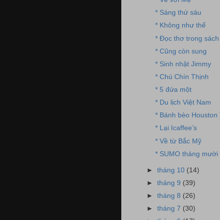
* Sáng thứ sáu
* Không như thế
* Đọc thơ trong sách
* Cũng còn sung
* Sinh nhật Jimmy
* Chú Chín Thịnh
* 5 đứa một
* Du lịch Việt Nam
* Bánh bèo Houston
* Lại Icaffee’s
* Về từ Bắc Mỹ
* SUMO tháng mười
►
tháng 10
(14)
►
tháng 9
(39)
►
tháng 8
(26)
►
tháng 7
(30)