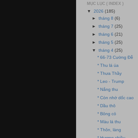
MỤC LỤC ( INDEX )
▼
2026
(185)
►
tháng 8
(6)
►
tháng 7
(25)
►
tháng 6
(21)
►
tháng 5
(25)
▼
tháng 4
(25)
* 66-73 Cường Đễ
* Thu lá úa
* Thưa Thầy
* Leo - Trump
* Nắng thu
* Còn nhớ dốc cao
* Dầu thô
* Bông cỏ
* Màu lá thu
* Thôn, làng
* Hương chiều