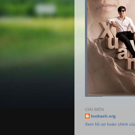
CHỦ BIÊN
locbach.org
Xem hồ sơ hoàn chỉnh của