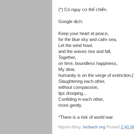
(*) Có nguy cơ thế chiến.
Google dịch:
Keep your heart at peace,
for the blue sky and calm sea,
Let the wind howl,
and the waves rise and fall,
Together,
on time, boundless happiness,
My dear,
humanity is on the verge of extinction,(
Slaughtering each other,
without compassion,
lips drooping...
Confiding in each other,
more gently.
*There is a risk of world war.
Người đăng:
locbach.org
Posted
2:41:0