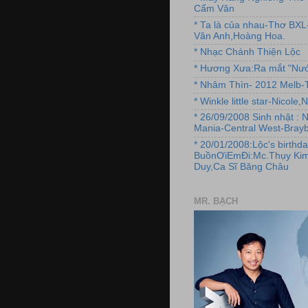
Cẩm Văn
* Ta là của nhau-Thơ BX
Vân Anh,Hoàng Hoa.
* Nhạc Chánh Thiện Lộc
* Hương Xưa:Ra mắt "Nướ
* Nhâm Thìn- 2012 Melb-T
* Winkle little star-Nicole
* 26/09/2008 Sinh nhật : 
Mania-Central West-Brayb
* 20/01/2008:Lộc's birthda
BuồnƠiEmĐi:Mc.Thụy Kim
Duy,Ca Sĩ Băng Châu
MR. BẠCH