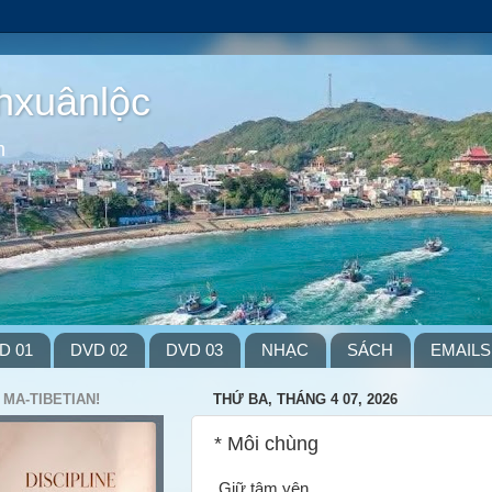
hxuânlộc
m
D 01
DVD 02
DVD 03
NHẠC
SÁCH
EMAILS
 MA-TIBETIAN!
THỨ BA, THÁNG 4 07, 2026
* Môi chùng
Giữ tâm yên