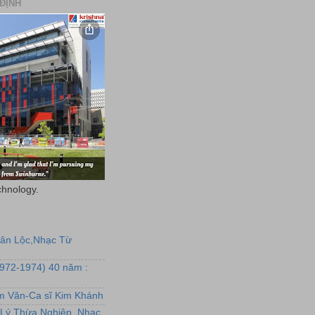
ĐỊNH
chnology.
uân Lộc,Nhạc Từ
1972-1974) 40 năm :
ẩm Văn-Ca sĩ Kim Khánh
Lý Thừa Nghiệp, Nhạc