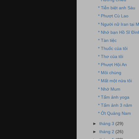
* Tiễn biệt anh Sáu
* Phượt Cù Lao
* Người nữ Iran tại 
* Nhớ bạn Hồ Sĩ Đìn
* Tàn tiệc
* Thuốc của tôi
* Thơ của tôi
* Phượt Hội An
* Môi chùng
* Mất một nửa tôi
* Nhớ Mum
* Tấm ảnh yoga
* Tấm ảnh 3 năm
* Ớt Quảng Nam
►
tháng 3
(29)
►
tháng 2
(26)