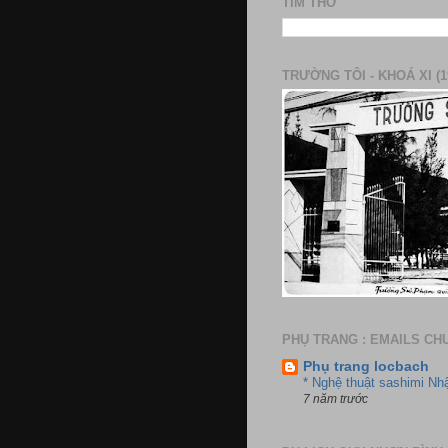
TÌM THƠ
TRƯỜNG TÔI - KHOÁ XI (1
PHỤ TRANG : EMAILS CH
Phụ trang locbach
* Nghệ thuật sashimi Nh
7 năm trước