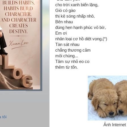
cho trời xanh biển lặng,
Gió có gào
thị kệ sóng nhấp nhô,
Bên nhau
đúng hẹn hạnh phúc vô bờ,
Em ơi
nhân loại cơ hồ diệt vọng,(*)
Tàn sát nhau
chẳng thương cảm
môi chùng...
Tâm sự nhỏ eo co
thêm từ tốn.
 tôi
Ảnh Internet