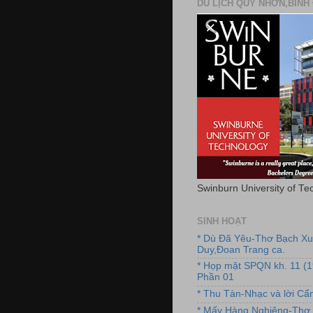
DU LỊCH QUY NHƠN,BÌNH 
Swinburn University of Te
SINH HOẠT
* Dù Đã Yêu-Thơ Bạch X
Duy,Đoan Trang ca.
* Họp mặt SPQN kh. 11 (
Phần 01
* Thu Tàn-Nhạc và lời C
* Mấy Hàng Nghiêng-Thơ 