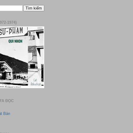
972-1974)
ƯA ĐỌC
ật Bản