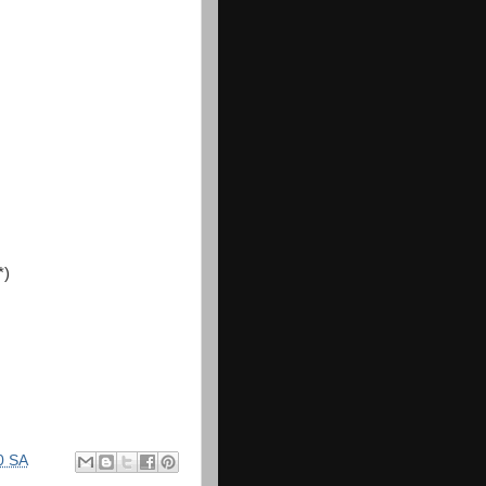
*)
0 SA