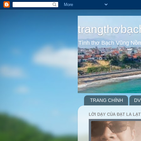
trangthơbạc
Tình thơ Bạch Vũng Nồ
TRANG CHÍNH
DV
LỜI DẠY CỦA ĐẠT LA LẠT