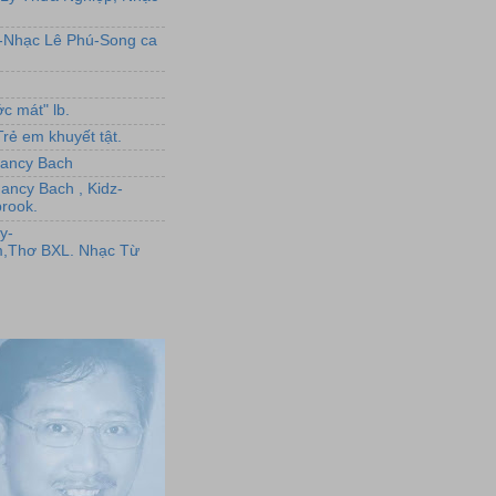
L-Nhạc Lê Phú-Song ca
c mát" lb.
rẻ em khuyết tật.
,Nancy Bach
Nancy Bach , Kidz-
rook.
y-
,Thơ BXL. Nhạc Từ